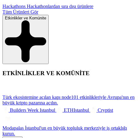
Hackathons
Hackathonlardan sıra dışı ürünlere
Tüm Ürünleri Gör
Etkinlikler ve Komünite
ETKİNLİKLER VE KOMÜNİTE
Türk ekosistemine açılan kapı
node101 etkinlikleriyle Avrupa'nın en
büyük kripto pazarına açılın.
Builders Week Istanbul
ETHIstanbul
Cryptist
Modapalas
İstanbul'un en büyük topluluk merkeziyle iş ortaklığı
kurun.