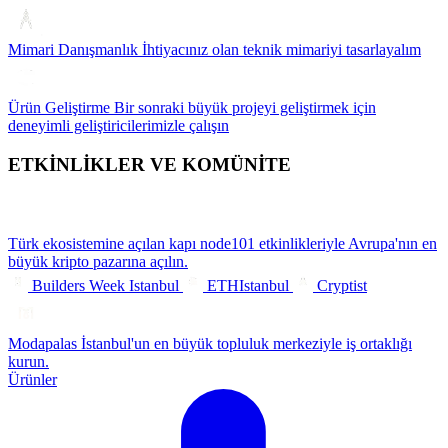
Mimari Danışmanlık
İhtiyacınız olan teknik mimariyi tasarlayalım
Ürün Geliştirme
Bir sonraki büyük projeyi geliştirmek için
deneyimli geliştiricilerimizle çalışın
ETKİNLİKLER VE KOMÜNİTE
Türk ekosistemine açılan kapı
node101 etkinlikleriyle Avrupa'nın en
büyük kripto pazarına açılın.
Builders Week Istanbul
ETHIstanbul
Cryptist
Modapalas
İstanbul'un en büyük topluluk merkeziyle iş ortaklığı
kurun.
Ürünler