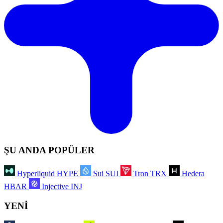
ŞU ANDA POPÜLER
Hyperliquid
HYPE
Sui
SUI
Tron
TRX
Hedera
HBAR
Injective
INJ
YENİ