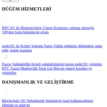
DÜĞÜM HİZMETLERİ
RPC101 ile Blokzincirlere Ulaşın
Kusursuz çalışma süresiyle
100'den fazla blokzincire erişin
node101 ile Kripto Yatırımı Yapın
Valide ettiğimiz düğümlere stake
edin, kripto kazanın
Fason Validatörlük
Kendi validatörünüzü kurun node101 yürütsün
BTC Fason Madencilik
Sizin için Bitcoin mineri kuralım ve
yürütelim
DANIŞMANLIK VE GELİŞTİRME
Blockchain 101
Şirketinizde blokzinciri nasıl kullanacağınızı
öğrenin ve anlayın