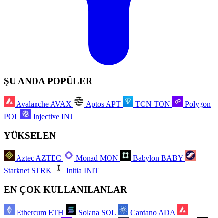
ŞU ANDA POPÜLER
Avalanche
AVAX
Aptos
APT
TON
TON
Polygon
POL
Injective
INJ
YÜKSELEN
Aztec
AZTEC
Monad
MON
Babylon
BABY
Starknet
STRK
Initia
INIT
EN ÇOK KULLANILANLAR
Ethereum
ETH
Solana
SOL
Cardano
ADA