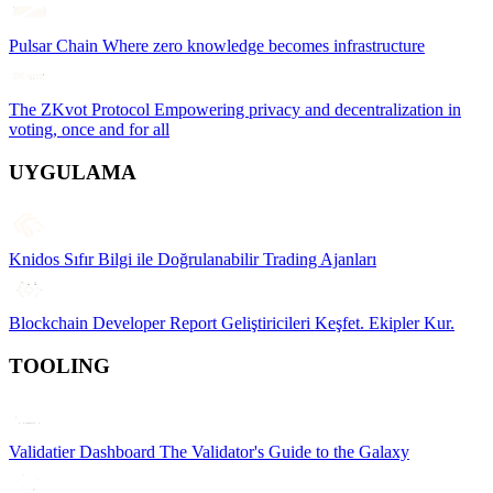
Pulsar Chain
Where zero knowledge becomes infrastructure
The ZKvot Protocol
Empowering privacy and decentralization in
voting, once and for all
UYGULAMA
Knidos
Sıfır Bilgi ile Doğrulanabilir Trading Ajanları
Blockchain Developer Report
Geliştiricileri Keşfet. Ekipler Kur.
TOOLING
Validatier Dashboard
The Validator's Guide to the Galaxy