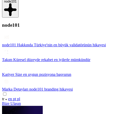
node101
node101
node101 Hakkında
Türkiye'nin en büyük validatörünün hikayesi
Takım
Küresel düzeyde rekabet en iyilerle mümkündür
Kariyer
Size en uygun pozisyona başvurun
Marka Detayları
node101 branding hikayesi
tr
en
pt
pl
Bize Ulaşın