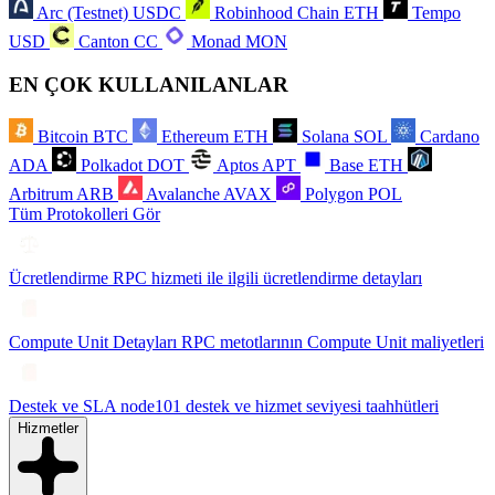
Arc (Testnet)
USDC
Robinhood Chain
ETH
Tempo
USD
Canton
CC
Monad
MON
EN ÇOK KULLANILANLAR
Bitcoin
BTC
Ethereum
ETH
Solana
SOL
Cardano
ADA
Polkadot
DOT
Aptos
APT
Base
ETH
Arbitrum
ARB
Avalanche
AVAX
Polygon
POL
Tüm Protokolleri Gör
Ücretlendirme
RPC hizmeti ile ilgili ücretlendirme detayları
Compute Unit Detayları
RPC metotlarının Compute Unit maliyetleri
Destek ve SLA
node101 destek ve hizmet seviyesi taahhütleri
Hizmetler