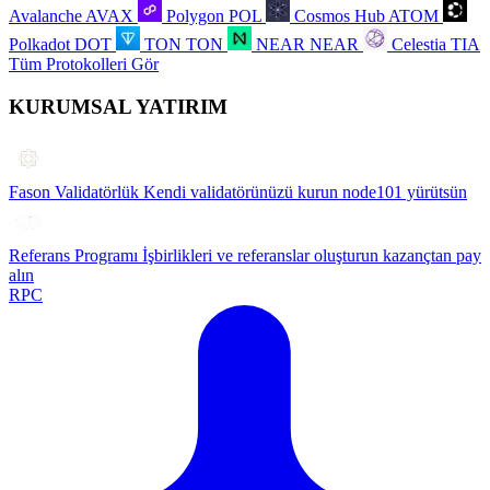
Avalanche
AVAX
Polygon
POL
Cosmos Hub
ATOM
Polkadot
DOT
TON
TON
NEAR
NEAR
Celestia
TIA
Tüm Protokolleri Gör
KURUMSAL YATIRIM
Fason Validatörlük
Kendi validatörünüzü kurun node101 yürütsün
Referans Programı
İşbirlikleri ve referanslar oluşturun kazançtan pay
alın
RPC