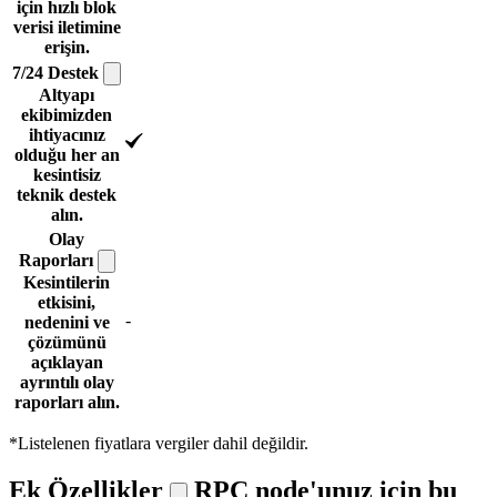
için hızlı blok
verisi iletimine
erişin.
7/24
Destek
Altyapı
ekibimizden
ihtiyacınız
olduğu her an
kesintisiz
teknik destek
alın.
Olay
Raporları
Kesintilerin
etkisini,
-
nedenini ve
çözümünü
açıklayan
ayrıntılı olay
raporları alın.
*Listelenen fiyatlara vergiler dahil değildir.
Ek Özellikler
RPC node'unuz için bu