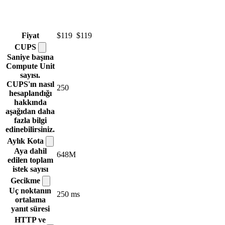
Fiyat
$119
$119
CUPS
Saniye başına
Compute Unit
sayısı.
CUPS'ın nasıl
250
hesaplandığı
hakkında
aşağıdan daha
fazla bilgi
edinebilirsiniz.
Aylık
Kota
Aya dahil
648M
edilen toplam
istek sayısı
Gecikme
Uç noktanın
250 ms
ortalama
yanıt süresi
HTTP ve