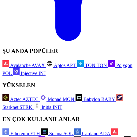
ŞU ANDA POPÜLER
Avalanche
AVAX
Aptos
APT
TON
TON
Polygon
POL
Injective
INJ
YÜKSELEN
Aztec
AZTEC
Monad
MON
Babylon
BABY
Starknet
STRK
Initia
INIT
EN ÇOK KULLANILANLAR
Ethereum
ETH
Solana
SOL
Cardano
ADA