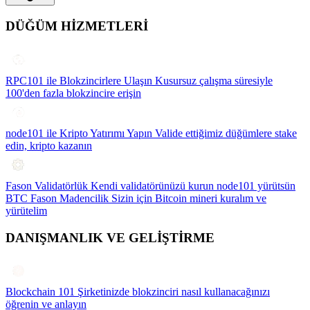
DÜĞÜM HİZMETLERİ
RPC101 ile Blokzincirlere Ulaşın
Kusursuz çalışma süresiyle
100'den fazla blokzincire erişin
node101 ile Kripto Yatırımı Yapın
Valide ettiğimiz düğümlere stake
edin, kripto kazanın
Fason Validatörlük
Kendi validatörünüzü kurun node101 yürütsün
BTC Fason Madencilik
Sizin için Bitcoin mineri kuralım ve
yürütelim
DANIŞMANLIK VE GELİŞTİRME
Blockchain 101
Şirketinizde blokzinciri nasıl kullanacağınızı
öğrenin ve anlayın