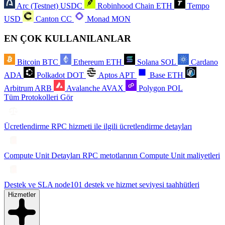
Arc (Testnet)
USDC
Robinhood Chain
ETH
Tempo
USD
Canton
CC
Monad
MON
EN ÇOK KULLANILANLAR
Bitcoin
BTC
Ethereum
ETH
Solana
SOL
Cardano
ADA
Polkadot
DOT
Aptos
APT
Base
ETH
Arbitrum
ARB
Avalanche
AVAX
Polygon
POL
Tüm Protokolleri Gör
Ücretlendirme
RPC hizmeti ile ilgili ücretlendirme detayları
Compute Unit Detayları
RPC metotlarının Compute Unit maliyetleri
Destek ve SLA
node101 destek ve hizmet seviyesi taahhütleri
Hizmetler