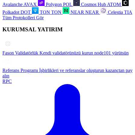
Avalanche
AVAX
Polygon
POL
Cosmos Hub
ATOM
Polkadot
DOT
TON
TON
NEAR
NEAR
Celestia
TIA
Tüm Protokolleri Gör
KURUMSAL YATIRIM
Fason Validatörlük
Kendi validatörünüzü kurun node101 yürütsün
Referans Programı
İşbirlikleri ve referanslar oluşturun kazançtan pay
alın
RPC