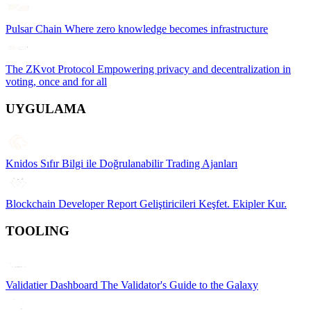
Pulsar Chain
Where zero knowledge becomes infrastructure
The ZKvot Protocol
Empowering privacy and decentralization in
voting, once and for all
UYGULAMA
Knidos
Sıfır Bilgi ile Doğrulanabilir Trading Ajanları
Blockchain Developer Report
Geliştiricileri Keşfet. Ekipler Kur.
TOOLING
Validatier Dashboard
The Validator's Guide to the Galaxy