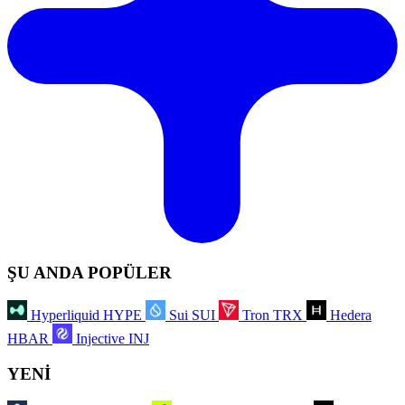
ŞU ANDA POPÜLER
Hyperliquid
HYPE
Sui
SUI
Tron
TRX
Hedera
HBAR
Injective
INJ
YENİ