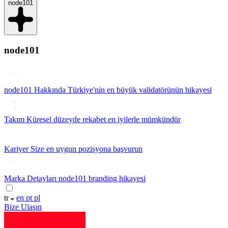
node101
node101
node101 Hakkında
Türkiye'nin en büyük validatörünün hikayesi
Takım
Küresel düzeyde rekabet en iyilerle mümkündür
Kariyer
Size en uygun pozisyona başvurun
Marka Detayları
node101 branding hikayesi
tr
en
pt
pl
Bize Ulaşın