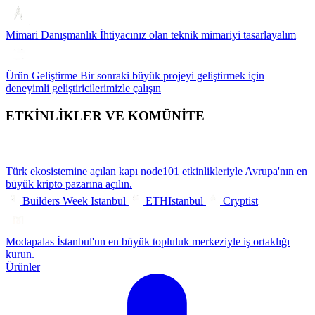
Mimari Danışmanlık
İhtiyacınız olan teknik mimariyi tasarlayalım
Ürün Geliştirme
Bir sonraki büyük projeyi geliştirmek için
deneyimli geliştiricilerimizle çalışın
ETKİNLİKLER VE KOMÜNİTE
Türk ekosistemine açılan kapı
node101 etkinlikleriyle Avrupa'nın en
büyük kripto pazarına açılın.
Builders Week Istanbul
ETHIstanbul
Cryptist
Modapalas
İstanbul'un en büyük topluluk merkeziyle iş ortaklığı
kurun.
Ürünler