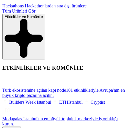
Hackathons
Hackathonlardan sıra dışı ürünlere
Tüm Ürünleri Gör
Etkinlikler ve Komünite
ETKİNLİKLER VE KOMÜNİTE
Türk ekosistemine açılan kapı
node101 etkinlikleriyle Avrupa'nın en
büyük kripto pazarına açılın.
Builders Week Istanbul
ETHIstanbul
Cryptist
Modapalas
İstanbul'un en büyük topluluk merkeziyle iş ortaklığı
kurun.