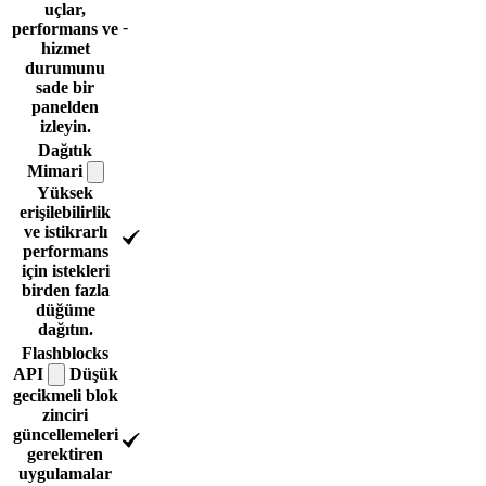
uçlar,
-
performans ve
hizmet
durumunu
sade bir
panelden
izleyin.
Dağıtık
Mimari
Yüksek
erişilebilirlik
ve istikrarlı
performans
için istekleri
birden fazla
düğüme
dağıtın.
Flashblocks
API
Düşük
gecikmeli blok
zinciri
güncellemeleri
gerektiren
uygulamalar