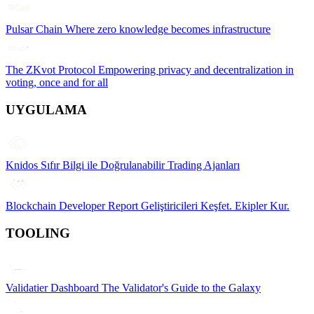
Pulsar Chain
Where zero knowledge becomes infrastructure
The ZKvot Protocol
Empowering privacy and decentralization in
voting, once and for all
UYGULAMA
Knidos
Sıfır Bilgi ile Doğrulanabilir Trading Ajanları
Blockchain Developer Report
Geliştiricileri Keşfet. Ekipler Kur.
TOOLING
Validatier Dashboard
The Validator's Guide to the Galaxy