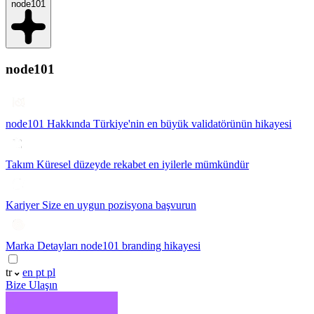
node101
node101
node101 Hakkında
Türkiye'nin en büyük validatörünün hikayesi
Takım
Küresel düzeyde rekabet en iyilerle mümkündür
Kariyer
Size en uygun pozisyona başvurun
Marka Detayları
node101 branding hikayesi
tr
en
pt
pl
Bize Ulaşın