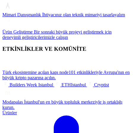
Mimari Danışmanlık
İhtiyacınız olan teknik mimariyi tasarlayalım
Ürün Geliştirme
Bir sonraki büyük projeyi geliştirmek için
deneyimli geliştiricilerimizle çalışın
ETKİNLİKLER VE KOMÜNİTE
Türk ekosistemine açılan kapı
node101 etkinlikleriyle Avrupa'nın en
büyük kripto pazarına açılın.
Builders Week Istanbul
ETHIstanbul
Cryptist
Modapalas
İstanbul'un en büyük topluluk merkeziyle iş ortaklığı
kurun.
Ürünler