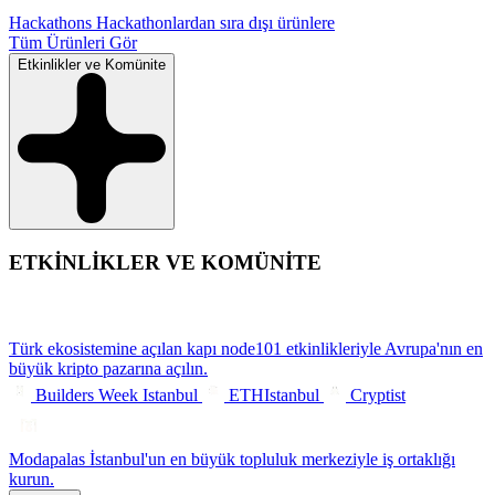
Hackathons
Hackathonlardan sıra dışı ürünlere
Tüm Ürünleri Gör
Etkinlikler ve Komünite
ETKİNLİKLER VE KOMÜNİTE
Türk ekosistemine açılan kapı
node101 etkinlikleriyle Avrupa'nın en
büyük kripto pazarına açılın.
Builders Week Istanbul
ETHIstanbul
Cryptist
Modapalas
İstanbul'un en büyük topluluk merkeziyle iş ortaklığı
kurun.