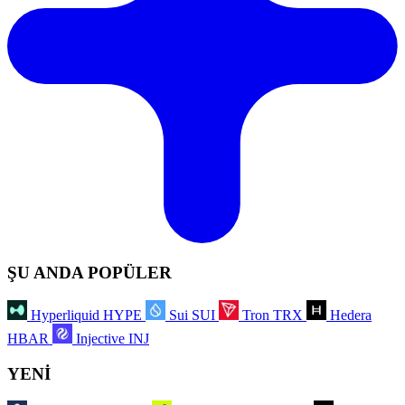
ŞU ANDA POPÜLER
Hyperliquid
HYPE
Sui
SUI
Tron
TRX
Hedera
HBAR
Injective
INJ
YENİ