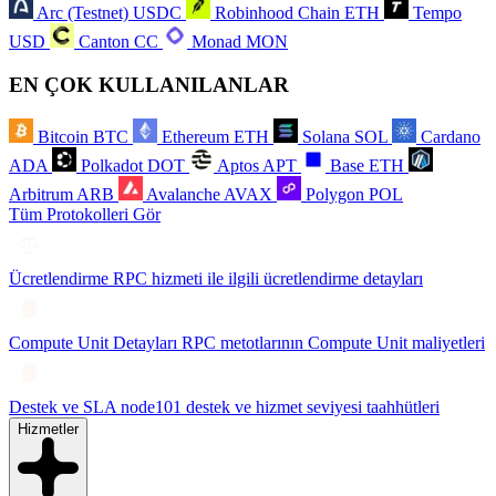
Arc (Testnet)
USDC
Robinhood Chain
ETH
Tempo
USD
Canton
CC
Monad
MON
EN ÇOK KULLANILANLAR
Bitcoin
BTC
Ethereum
ETH
Solana
SOL
Cardano
ADA
Polkadot
DOT
Aptos
APT
Base
ETH
Arbitrum
ARB
Avalanche
AVAX
Polygon
POL
Tüm Protokolleri Gör
Ücretlendirme
RPC hizmeti ile ilgili ücretlendirme detayları
Compute Unit Detayları
RPC metotlarının Compute Unit maliyetleri
Destek ve SLA
node101 destek ve hizmet seviyesi taahhütleri
Hizmetler