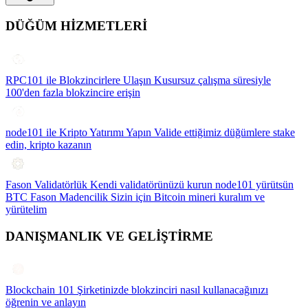
DÜĞÜM HİZMETLERİ
RPC101 ile Blokzincirlere Ulaşın
Kusursuz çalışma süresiyle
100'den fazla blokzincire erişin
node101 ile Kripto Yatırımı Yapın
Valide ettiğimiz düğümlere stake
edin, kripto kazanın
Fason Validatörlük
Kendi validatörünüzü kurun node101 yürütsün
BTC Fason Madencilik
Sizin için Bitcoin mineri kuralım ve
yürütelim
DANIŞMANLIK VE GELİŞTİRME
Blockchain 101
Şirketinizde blokzinciri nasıl kullanacağınızı
öğrenin ve anlayın