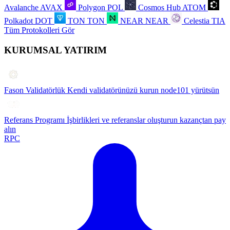
Avalanche
AVAX
Polygon
POL
Cosmos Hub
ATOM
Polkadot
DOT
TON
TON
NEAR
NEAR
Celestia
TIA
Tüm Protokolleri Gör
KURUMSAL YATIRIM
Fason Validatörlük
Kendi validatörünüzü kurun node101 yürütsün
Referans Programı
İşbirlikleri ve referanslar oluşturun kazançtan pay
alın
RPC