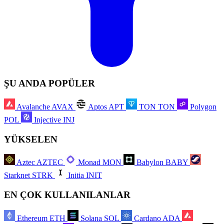
ŞU ANDA POPÜLER
Avalanche
AVAX
Aptos
APT
TON
TON
Polygon
POL
Injective
INJ
YÜKSELEN
Aztec
AZTEC
Monad
MON
Babylon
BABY
Starknet
STRK
Initia
INIT
EN ÇOK KULLANILANLAR
Ethereum
ETH
Solana
SOL
Cardano
ADA