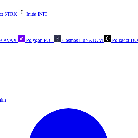
et
STRK
Initia
INIT
he
AVAX
Polygon
POL
Cosmos Hub
ATOM
Polkadot
D
alın