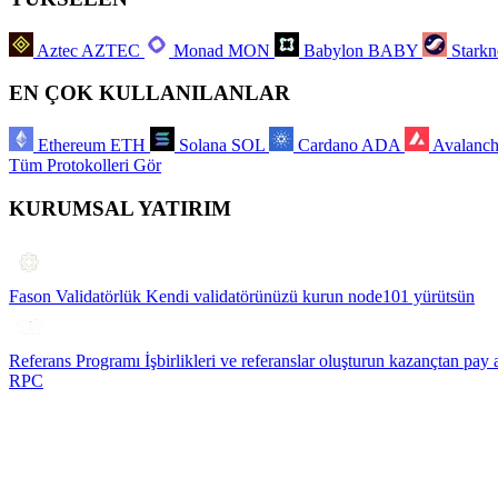
Aztec
AZTEC
Monad
MON
Babylon
BABY
Starkn
EN ÇOK KULLANILANLAR
Ethereum
ETH
Solana
SOL
Cardano
ADA
Avalanc
Tüm Protokolleri Gör
KURUMSAL YATIRIM
Fason Validatörlük
Kendi validatörünüzü kurun node101 yürütsün
Referans Programı
İşbirlikleri ve referanslar oluşturun kazançtan pay 
RPC