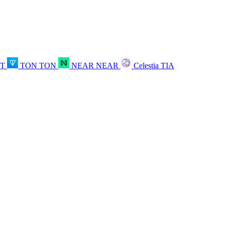
OT
TON
TON
NEAR
NEAR
Celestia
TIA