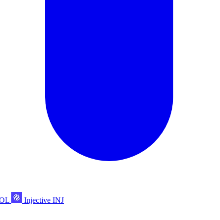
POL
Injective
INJ