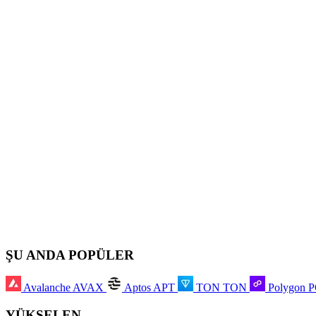
ŞU ANDA POPÜLER
Avalanche
AVAX
Aptos
APT
TON
TON
Polygon
YÜKSELEN