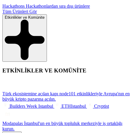
Hackathons
Hackathonlardan sıra dışı ürünlere
Tüm Ürünleri Gör
Etkinlikler ve Komünite
ETKİNLİKLER VE KOMÜNİTE
Türk ekosistemine açılan kapı
node101 etkinlikleriyle Avrupa'nın en
büyük kripto pazarına açılın.
Builders Week Istanbul
ETHIstanbul
Cryptist
Modapalas
İstanbul'un en büyük topluluk merkeziyle iş ortaklığı
kurun.