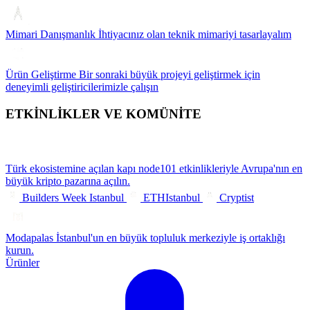
Mimari Danışmanlık
İhtiyacınız olan teknik mimariyi tasarlayalım
Ürün Geliştirme
Bir sonraki büyük projeyi geliştirmek için
deneyimli geliştiricilerimizle çalışın
ETKİNLİKLER VE KOMÜNİTE
Türk ekosistemine açılan kapı
node101 etkinlikleriyle Avrupa'nın en
büyük kripto pazarına açılın.
Builders Week Istanbul
ETHIstanbul
Cryptist
Modapalas
İstanbul'un en büyük topluluk merkeziyle iş ortaklığı
kurun.
Ürünler