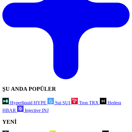
ŞU ANDA POPÜLER
Hyperliquid
HYPE
Sui
SUI
Tron
TRX
Hedera
HBAR
Injective
INJ
YENİ