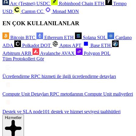
Arc (Testnet)
USDC
Robinhood Chain
ETH
Tempo
USD
Canton
CC
Monad
MON
EN ÇOK KULLANILANLAR
Bitcoin
BTC
Ethereum
ETH
Solana
SOL
Cardano
ADA
Polkadot
DOT
Aptos
APT
Base
ETH
Arbitrum
ARB
Avalanche
AVAX
Polygon
POL
Tüm Protokolleri Gör
Ücretlendirme
RPC hizmeti ile ilgili ücretlendirme detayları
Compute Unit Detayları
RPC metotlarının Compute Unit maliyetleri
Destek ve SLA
node101 destek ve hizmet seviyesi taahhütleri
Hizmetler