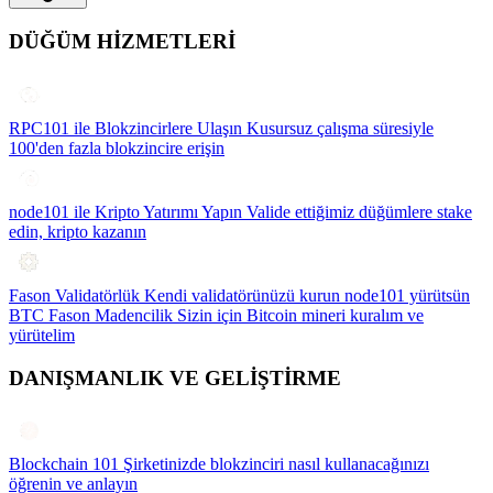
DÜĞÜM HİZMETLERİ
RPC101 ile Blokzincirlere Ulaşın
Kusursuz çalışma süresiyle
100'den fazla blokzincire erişin
node101 ile Kripto Yatırımı Yapın
Valide ettiğimiz düğümlere stake
edin, kripto kazanın
Fason Validatörlük
Kendi validatörünüzü kurun node101 yürütsün
BTC Fason Madencilik
Sizin için Bitcoin mineri kuralım ve
yürütelim
DANIŞMANLIK VE GELİŞTİRME
Blockchain 101
Şirketinizde blokzinciri nasıl kullanacağınızı
öğrenin ve anlayın