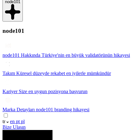
node101
node101
node101 Hakkında
Türkiye'nin en büyük validatörünün hikayesi
Takım
Küresel düzeyde rekabet en iyilerle mümkündür
Kariyer
Size en uygun pozisyona başvurun
Marka Detayları
node101 branding hikayesi
tr
en
pt
pl
Bize Ulaşın