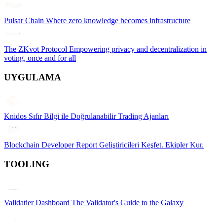
Pulsar Chain
Where zero knowledge becomes infrastructure
The ZKvot Protocol
Empowering privacy and decentralization in
voting, once and for all
UYGULAMA
Knidos
Sıfır Bilgi ile Doğrulanabilir Trading Ajanları
Blockchain Developer Report
Geliştiricileri Keşfet. Ekipler Kur.
TOOLING
Validatier Dashboard
The Validator's Guide to the Galaxy