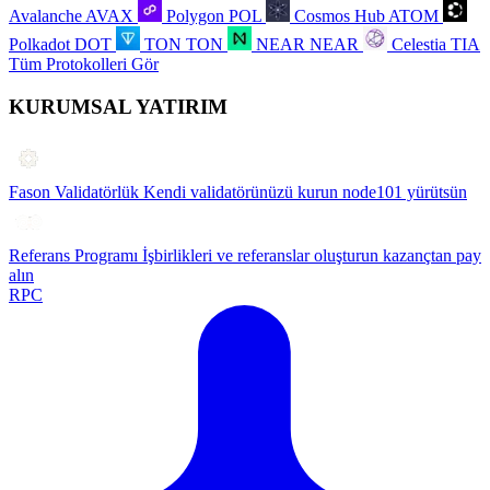
Avalanche
AVAX
Polygon
POL
Cosmos Hub
ATOM
Polkadot
DOT
TON
TON
NEAR
NEAR
Celestia
TIA
Tüm Protokolleri Gör
KURUMSAL YATIRIM
Fason Validatörlük
Kendi validatörünüzü kurun node101 yürütsün
Referans Programı
İşbirlikleri ve referanslar oluşturun kazançtan pay
alın
RPC