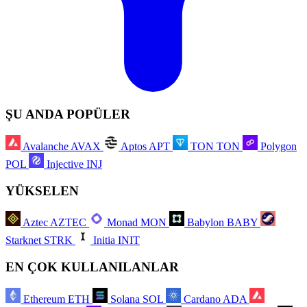
ŞU ANDA POPÜLER
Avalanche
AVAX
Aptos
APT
TON
TON
Polygon
POL
Injective
INJ
YÜKSELEN
Aztec
AZTEC
Monad
MON
Babylon
BABY
Starknet
STRK
Initia
INIT
EN ÇOK KULLANILANLAR
Ethereum
ETH
Solana
SOL
Cardano
ADA