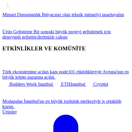
Mimari Danışmanlık
İhtiyacınız olan teknik mimariyi tasarlayalım
Ürün Geliştirme
Bir sonraki büyük projeyi geliştirmek için
deneyimli geliştiricilerimizle çalışın
ETKİNLİKLER VE KOMÜNİTE
Türk ekosistemine açılan kapı
node101 etkinlikleriyle Avrupa'nın en
büyük kripto pazarına açılın.
Builders Week Istanbul
ETHIstanbul
Cryptist
Modapalas
İstanbul'un en büyük topluluk merkeziyle iş ortaklığı
kurun.
Ürünler