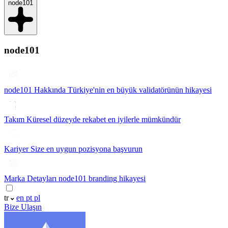
node101
node101
node101 Hakkında
Türkiye'nin en büyük validatörünün hikayesi
Takım
Küresel düzeyde rekabet en iyilerle mümkündür
Kariyer
Size en uygun pozisyona başvurun
Marka Detayları
node101 branding hikayesi
tr
en
pt
pl
Bize Ulaşın