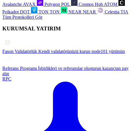
Avalanche
AVAX
Polygon
POL
Cosmos Hub
ATOM
Polkadot
DOT
TON
TON
NEAR
NEAR
Celestia
TIA
Tüm Protokolleri Gör
KURUMSAL YATIRIM
Fason Validatörlük
Kendi validatörünüzü kurun node101 yürütsün
Referans Programı
İşbirlikleri ve referanslar oluşturun kazançtan pay
alın
RPC