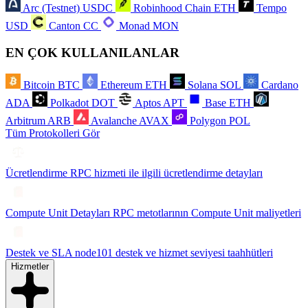
Arc (Testnet)
USDC
Robinhood Chain
ETH
Tempo
USD
Canton
CC
Monad
MON
EN ÇOK KULLANILANLAR
Bitcoin
BTC
Ethereum
ETH
Solana
SOL
Cardano
ADA
Polkadot
DOT
Aptos
APT
Base
ETH
Arbitrum
ARB
Avalanche
AVAX
Polygon
POL
Tüm Protokolleri Gör
Ücretlendirme
RPC hizmeti ile ilgili ücretlendirme detayları
Compute Unit Detayları
RPC metotlarının Compute Unit maliyetleri
Destek ve SLA
node101 destek ve hizmet seviyesi taahhütleri
Hizmetler