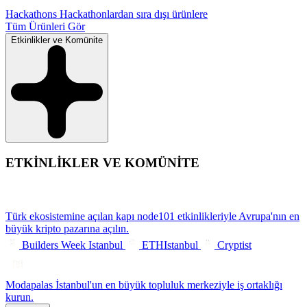
Hackathons
Hackathonlardan sıra dışı ürünlere
Tüm Ürünleri Gör
Etkinlikler ve Komünite
ETKİNLİKLER VE KOMÜNİTE
Türk ekosistemine açılan kapı
node101 etkinlikleriyle Avrupa'nın en
büyük kripto pazarına açılın.
Builders Week Istanbul
ETHIstanbul
Cryptist
Modapalas
İstanbul'un en büyük topluluk merkeziyle iş ortaklığı
kurun.