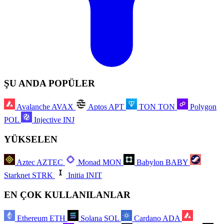
ŞU ANDA POPÜLER
Avalanche
AVAX
Aptos
APT
TON
TON
Polygon
POL
Injective
INJ
YÜKSELEN
Aztec
AZTEC
Monad
MON
Babylon
BABY
Starknet
STRK
Initia
INIT
EN ÇOK KULLANILANLAR
Ethereum
ETH
Solana
SOL
Cardano
ADA