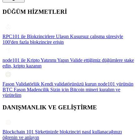
DÜĞÜM HİZMETLERİ
RPC101 ile Blokzincirlere Ulaşın
Kusursuz çalışma süresiyle
100'den fazla blokzincire erişin
node101 ile Kripto Yatırımı Yapın
Valide ettiğimiz düğümlere stake
edin, kripto kazanın
Fason Validatörlük
Kendi validatörünüzü kurun node101 yürütsün
BTC Fason Madencilik
Sizin için Bitcoin mineri kuralım ve
yürütelim
DANIŞMANLIK VE GELİŞTİRME
Blockchain 101
Şirketinizde blokzinciri nasıl kullanacağınızı
öğrenin ve anlayın