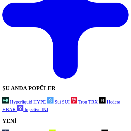
ŞU ANDA POPÜLER
Hyperliquid
HYPE
Sui
SUI
Tron
TRX
Hedera
HBAR
Injective
INJ
YENİ