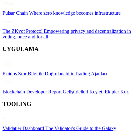
Pulsar Chain
Where zero knowledge becomes infrastructure
The ZKvot Protocol
Empowering privacy and decentralization in
voting, once and for all
UYGULAMA
Knidos
Sıfır Bilgi ile Doğrulanabilir Trading Ajanları
Blockchain Developer Report
Geliştiricileri Keşfet. Ekipler Kur.
TOOLING
Validatier Dashboard
The Validator's Guide to the Galaxy