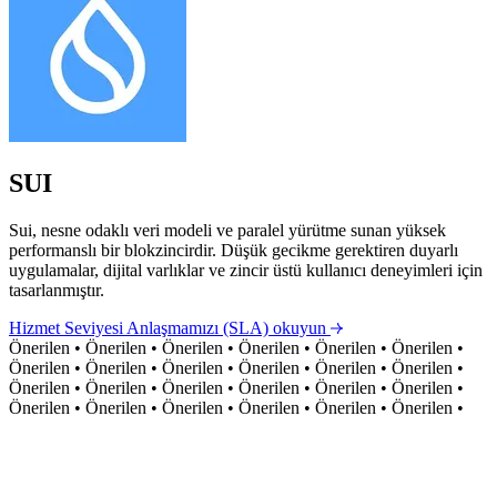
SUI
Sui, nesne odaklı veri modeli ve paralel yürütme sunan yüksek
performanslı bir blokzincirdir. Düşük gecikme gerektiren duyarlı
uygulamalar, dijital varlıklar ve zincir üstü kullanıcı deneyimleri için
tasarlanmıştır.
Hizmet Seviyesi Anlaşmamızı (SLA) okuyun
Önerilen
•
Önerilen
•
Önerilen
•
Önerilen
•
Önerilen
•
Önerilen
•
Önerilen
•
Önerilen
•
Önerilen
•
Önerilen
•
Önerilen
•
Önerilen
•
Önerilen
•
Önerilen
•
Önerilen
•
Önerilen
•
Önerilen
•
Önerilen
•
Önerilen
•
Önerilen
•
Önerilen
•
Önerilen
•
Önerilen
•
Önerilen
•