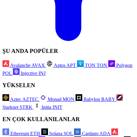
ŞU ANDA POPÜLER
Avalanche
AVAX
Aptos
APT
TON
TON
Polygon
POL
Injective
INJ
YÜKSELEN
Aztec
AZTEC
Monad
MON
Babylon
BABY
Starknet
STRK
Initia
INIT
EN ÇOK KULLANILANLAR
Ethereum
ETH
Solana
SOL
Cardano
ADA