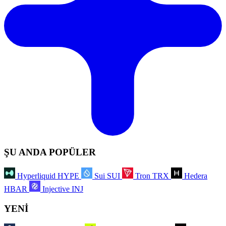
ŞU ANDA POPÜLER
Hyperliquid
HYPE
Sui
SUI
Tron
TRX
Hedera
HBAR
Injective
INJ
YENİ