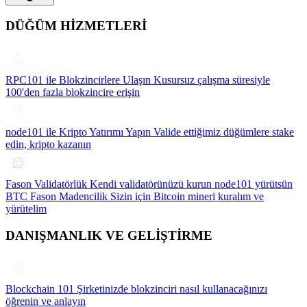
DÜĞÜM HİZMETLERİ
RPC101 ile Blokzincirlere Ulaşın
Kusursuz çalışma süresiyle
100'den fazla blokzincire erişin
node101 ile Kripto Yatırımı Yapın
Valide ettiğimiz düğümlere stake
edin, kripto kazanın
Fason Validatörlük
Kendi validatörünüzü kurun node101 yürütsün
BTC Fason Madencilik
Sizin için Bitcoin mineri kuralım ve
yürütelim
DANIŞMANLIK VE GELİŞTİRME
Blockchain 101
Şirketinizde blokzinciri nasıl kullanacağınızı
öğrenin ve anlayın