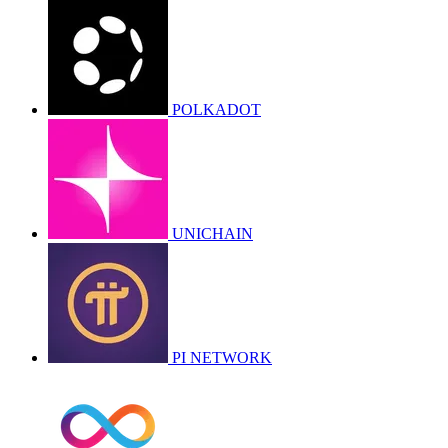
POLKADOT
UNICHAIN
PI NETWORK