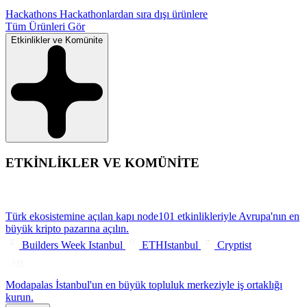
Hackathons
Hackathonlardan sıra dışı ürünlere
Tüm Ürünleri Gör
Etkinlikler ve Komünite
ETKİNLİKLER VE KOMÜNİTE
Türk ekosistemine açılan kapı
node101 etkinlikleriyle Avrupa'nın en
büyük kripto pazarına açılın.
Builders Week Istanbul
ETHIstanbul
Cryptist
Modapalas
İstanbul'un en büyük topluluk merkeziyle iş ortaklığı
kurun.