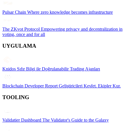
Pulsar Chain
Where zero knowledge becomes infrastructure
The ZKvot Protocol
Empowering privacy and decentralization in
voting, once and for all
UYGULAMA
Knidos
Sıfır Bilgi ile Doğrulanabilir Trading Ajanları
Blockchain Developer Report
Geliştiricileri Keşfet. Ekipler Kur.
TOOLING
Validatier Dashboard
The Validator's Guide to the Galaxy