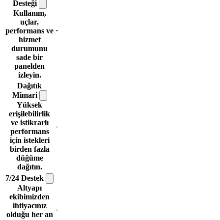
Desteği
Kullanım,
uçlar,
-
performans ve
hizmet
durumunu
sade bir
panelden
izleyin.
Dağıtık
Mimari
Yüksek
erişilebilirlik
ve istikrarlı
-
performans
için istekleri
birden fazla
düğüme
dağıtın.
7/24
Destek
Altyapı
ekibimizden
ihtiyacınız
-
olduğu her an