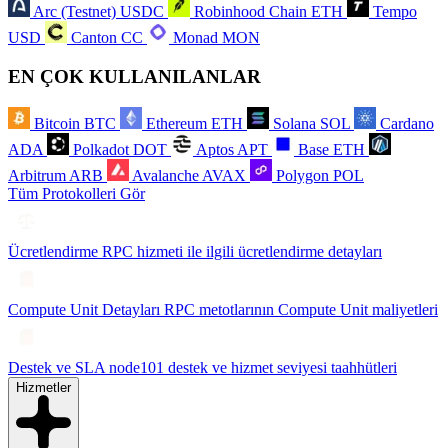
Arc (Testnet)
USDC
Robinhood Chain
ETH
Tempo
USD
Canton
CC
Monad
MON
EN ÇOK KULLANILANLAR
Bitcoin
BTC
Ethereum
ETH
Solana
SOL
Cardano
ADA
Polkadot
DOT
Aptos
APT
Base
ETH
Arbitrum
ARB
Avalanche
AVAX
Polygon
POL
Tüm Protokolleri Gör
Ücretlendirme
RPC hizmeti ile ilgili ücretlendirme detayları
Compute Unit Detayları
RPC metotlarının Compute Unit maliyetleri
Destek ve SLA
node101 destek ve hizmet seviyesi taahhütleri
Hizmetler