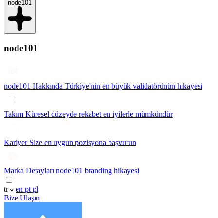
node101
node101
node101 Hakkında
Türkiye'nin en büyük validatörünün hikayesi
Takım
Küresel düzeyde rekabet en iyilerle mümkündür
Kariyer
Size en uygun pozisyona başvurun
Marka Detayları
node101 branding hikayesi
tr
en
pt
pl
Bize Ulaşın