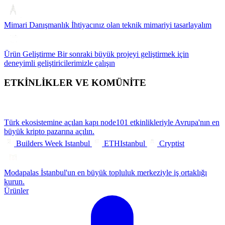
Mimari Danışmanlık
İhtiyacınız olan teknik mimariyi tasarlayalım
Ürün Geliştirme
Bir sonraki büyük projeyi geliştirmek için
deneyimli geliştiricilerimizle çalışın
ETKİNLİKLER VE KOMÜNİTE
Türk ekosistemine açılan kapı
node101 etkinlikleriyle Avrupa'nın en
büyük kripto pazarına açılın.
Builders Week Istanbul
ETHIstanbul
Cryptist
Modapalas
İstanbul'un en büyük topluluk merkeziyle iş ortaklığı
kurun.
Ürünler