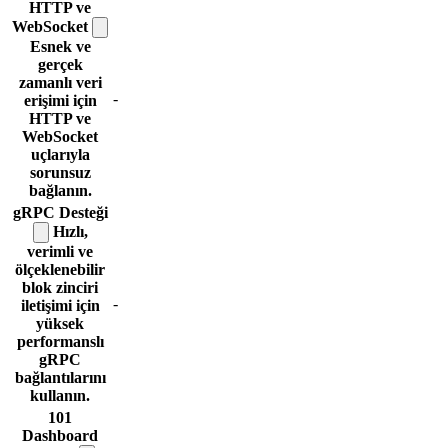
HTTP ve
WebSocket
Esnek ve
gerçek
zamanlı veri
-
erişimi için
HTTP ve
WebSocket
uçlarıyla
sorunsuz
bağlanın.
gRPC
Desteği
Hızlı,
verimli ve
ölçeklenebilir
blok zinciri
-
iletişimi için
yüksek
performanslı
gRPC
bağlantılarını
kullanın.
101
Dashboard