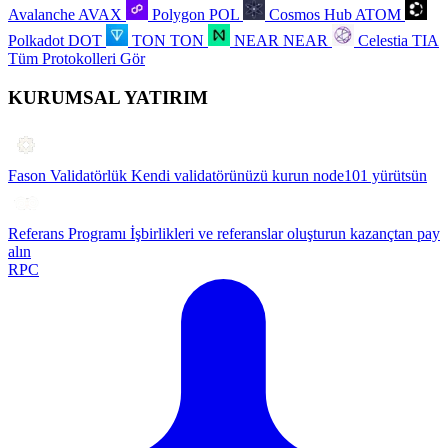
Avalanche
AVAX
Polygon
POL
Cosmos Hub
ATOM
Polkadot
DOT
TON
TON
NEAR
NEAR
Celestia
TIA
Tüm Protokolleri Gör
KURUMSAL YATIRIM
Fason Validatörlük
Kendi validatörünüzü kurun node101 yürütsün
Referans Programı
İşbirlikleri ve referanslar oluşturun kazançtan pay
alın
RPC