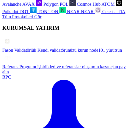
Avalanche
AVAX
Polygon
POL
Cosmos Hub
ATOM
Polkadot
DOT
TON
TON
NEAR
NEAR
Celestia
TIA
Tüm Protokolleri Gör
KURUMSAL YATIRIM
Fason Validatörlük
Kendi validatörünüzü kurun node101 yürütsün
Referans Programı
İşbirlikleri ve referanslar oluşturun kazançtan pay
alın
RPC