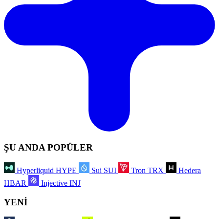
ŞU ANDA POPÜLER
Hyperliquid
HYPE
Sui
SUI
Tron
TRX
Hedera
HBAR
Injective
INJ
YENİ