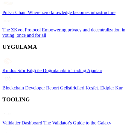
Pulsar Chain
Where zero knowledge becomes infrastructure
The ZKvot Protocol
Empowering privacy and decentralization in
voting, once and for all
UYGULAMA
Knidos
Sıfır Bilgi ile Doğrulanabilir Trading Ajanları
Blockchain Developer Report
Geliştiricileri Keşfet. Ekipler Kur.
TOOLING
Validatier Dashboard
The Validator's Guide to the Galaxy