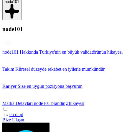
node101
node101
node101 Hakkında
Türkiye'nin en büyük validatörünün hikayesi
Takım
Küresel düzeyde rekabet en iyilerle mümkündür
Kariyer
Size en uygun pozisyona başvurun
Marka Detayları
node101 branding hikayesi
tr
en
pt
pl
Bize Ulaşın