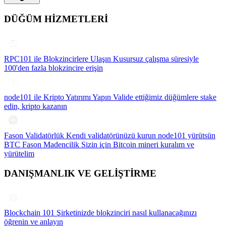
DÜĞÜM HİZMETLERİ
RPC101 ile Blokzincirlere Ulaşın
Kusursuz çalışma süresiyle
100'den fazla blokzincire erişin
node101 ile Kripto Yatırımı Yapın
Valide ettiğimiz düğümlere stake
edin, kripto kazanın
Fason Validatörlük
Kendi validatörünüzü kurun node101 yürütsün
BTC Fason Madencilik
Sizin için Bitcoin mineri kuralım ve
yürütelim
DANIŞMANLIK VE GELİŞTİRME
Blockchain 101
Şirketinizde blokzinciri nasıl kullanacağınızı
öğrenin ve anlayın