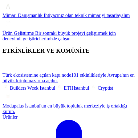
Mimari Danışmanlık
İhtiyacınız olan teknik mimariyi tasarlayalım
Ürün Geliştirme
Bir sonraki büyük projeyi geliştirmek için
deneyimli geliştiricilerimizle çalışın
ETKİNLİKLER VE KOMÜNİTE
Türk ekosistemine açılan kapı
node101 etkinlikleriyle Avrupa'nın en
büyük kripto pazarına açılın.
Builders Week Istanbul
ETHIstanbul
Cryptist
Modapalas
İstanbul'un en büyük topluluk merkeziyle iş ortaklığı
kurun.
Ürünler