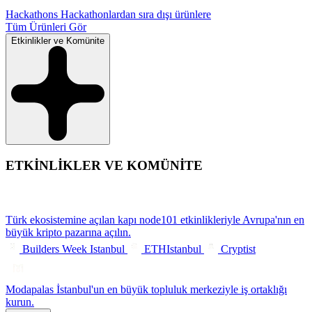
Hackathons
Hackathonlardan sıra dışı ürünlere
Tüm Ürünleri Gör
Etkinlikler ve Komünite
ETKİNLİKLER VE KOMÜNİTE
Türk ekosistemine açılan kapı
node101 etkinlikleriyle Avrupa'nın en
büyük kripto pazarına açılın.
Builders Week Istanbul
ETHIstanbul
Cryptist
Modapalas
İstanbul'un en büyük topluluk merkeziyle iş ortaklığı
kurun.