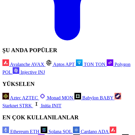
ŞU ANDA POPÜLER
Avalanche
AVAX
Aptos
APT
TON
TON
Polygon
POL
Injective
INJ
YÜKSELEN
Aztec
AZTEC
Monad
MON
Babylon
BABY
Starknet
STRK
Initia
INIT
EN ÇOK KULLANILANLAR
Ethereum
ETH
Solana
SOL
Cardano
ADA