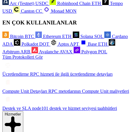
Arc (Testnet)
USDC
Robinhood Chain
ETH
Tempo
USD
Canton
CC
Monad
MON
EN ÇOK KULLANILANLAR
Bitcoin
BTC
Ethereum
ETH
Solana
SOL
Cardano
ADA
Polkadot
DOT
Aptos
APT
Base
ETH
Arbitrum
ARB
Avalanche
AVAX
Polygon
POL
Tüm Protokolleri Gör
Ücretlendirme
RPC hizmeti ile ilgili ücretlendirme detayları
Compute Unit Detayları
RPC metotlarının Compute Unit maliyetleri
Destek ve SLA
node101 destek ve hizmet seviyesi taahhütleri
Hizmetler