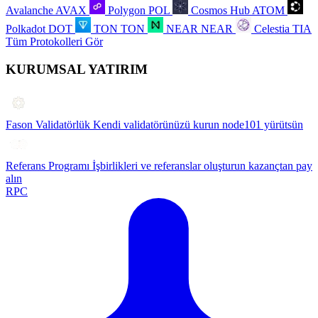
Avalanche
AVAX
Polygon
POL
Cosmos Hub
ATOM
Polkadot
DOT
TON
TON
NEAR
NEAR
Celestia
TIA
Tüm Protokolleri Gör
KURUMSAL YATIRIM
Fason Validatörlük
Kendi validatörünüzü kurun node101 yürütsün
Referans Programı
İşbirlikleri ve referanslar oluşturun kazançtan pay
alın
RPC