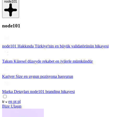
node101
node101
node101 Hakkında
Türkiye'nin en büyük validatörünün hikayesi
Takım
Küresel düzeyde rekabet en iyilerle mümkündür
Kariyer
Size en uygun pozisyona başvurun
Marka Detayları
node101 branding hikayesi
tr
en
pt
pl
Bize Ulaşın