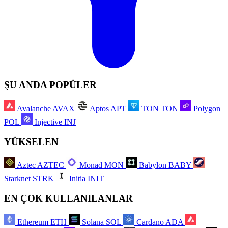
ŞU ANDA POPÜLER
Avalanche
AVAX
Aptos
APT
TON
TON
Polygon
POL
Injective
INJ
YÜKSELEN
Aztec
AZTEC
Monad
MON
Babylon
BABY
Starknet
STRK
Initia
INIT
EN ÇOK KULLANILANLAR
Ethereum
ETH
Solana
SOL
Cardano
ADA