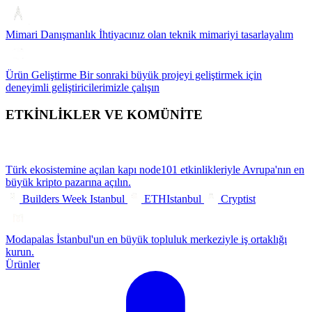
Mimari Danışmanlık
İhtiyacınız olan teknik mimariyi tasarlayalım
Ürün Geliştirme
Bir sonraki büyük projeyi geliştirmek için
deneyimli geliştiricilerimizle çalışın
ETKİNLİKLER VE KOMÜNİTE
Türk ekosistemine açılan kapı
node101 etkinlikleriyle Avrupa'nın en
büyük kripto pazarına açılın.
Builders Week Istanbul
ETHIstanbul
Cryptist
Modapalas
İstanbul'un en büyük topluluk merkeziyle iş ortaklığı
kurun.
Ürünler