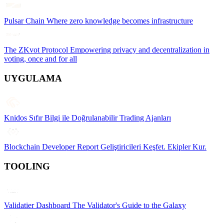
Pulsar Chain
Where zero knowledge becomes infrastructure
The ZKvot Protocol
Empowering privacy and decentralization in
voting, once and for all
UYGULAMA
Knidos
Sıfır Bilgi ile Doğrulanabilir Trading Ajanları
Blockchain Developer Report
Geliştiricileri Keşfet. Ekipler Kur.
TOOLING
Validatier Dashboard
The Validator's Guide to the Galaxy