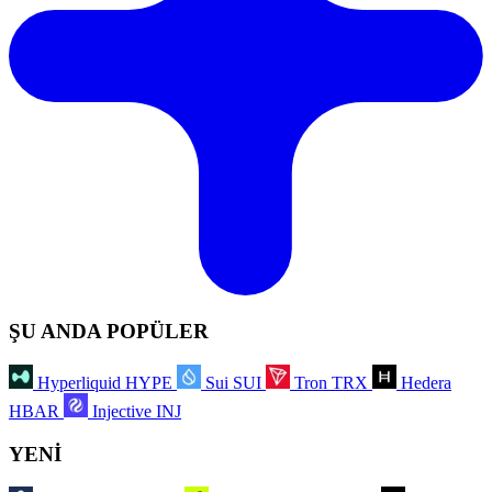
ŞU ANDA POPÜLER
Hyperliquid
HYPE
Sui
SUI
Tron
TRX
Hedera
HBAR
Injective
INJ
YENİ