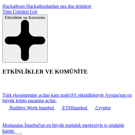
Hackathons
Hackathonlardan sıra dışı ürünlere
Tüm Ürünleri Gör
Etkinlikler ve Komünite
ETKİNLİKLER VE KOMÜNİTE
Türk ekosistemine açılan kapı
node101 etkinlikleriyle Avrupa'nın en
büyük kripto pazarına açılın.
Builders Week Istanbul
ETHIstanbul
Cryptist
Modapalas
İstanbul'un en büyük topluluk merkeziyle iş ortaklığı
kurun.