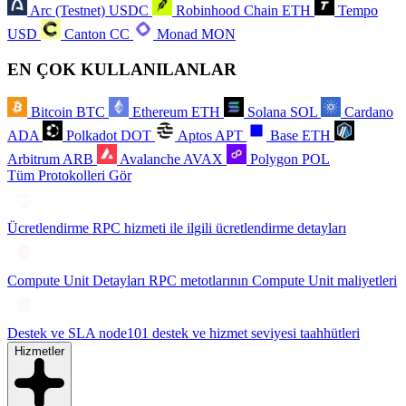
Arc (Testnet)
USDC
Robinhood Chain
ETH
Tempo
USD
Canton
CC
Monad
MON
EN ÇOK KULLANILANLAR
Bitcoin
BTC
Ethereum
ETH
Solana
SOL
Cardano
ADA
Polkadot
DOT
Aptos
APT
Base
ETH
Arbitrum
ARB
Avalanche
AVAX
Polygon
POL
Tüm Protokolleri Gör
Ücretlendirme
RPC hizmeti ile ilgili ücretlendirme detayları
Compute Unit Detayları
RPC metotlarının Compute Unit maliyetleri
Destek ve SLA
node101 destek ve hizmet seviyesi taahhütleri
Hizmetler