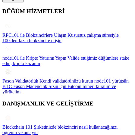
DÜĞÜM HİZMETLERİ
RPC101 ile Blokzincirlere Ulaşın
Kusursuz çalışma süresiyle
100'den fazla blokzincire erişin
node101 ile Kripto Yatırımı Yapın
Valide ettiğimiz düğümlere stake
edin, kripto kazanın
Fason Validatörlük
Kendi validatörünüzü kurun node101 yürütsün
BTC Fason Madencilik
Sizin için Bitcoin mineri kuralım ve
yürütelim
DANIŞMANLIK VE GELİŞTİRME
Blockchain 101
Şirketinizde blokzinciri nasıl kullanacağınızı
öğrenin ve anlayın