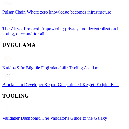
Pulsar Chain
Where zero knowledge becomes infrastructure
The ZKvot Protocol
Empowering privacy and decentralization in
voting, once and for all
UYGULAMA
Knidos
Sıfır Bilgi ile Doğrulanabilir Trading Ajanları
Blockchain Developer Report
Geliştiricileri Keşfet. Ekipler Kur.
TOOLING
Validatier Dashboard
The Validator's Guide to the Galaxy