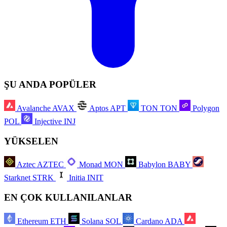
ŞU ANDA POPÜLER
Avalanche
AVAX
Aptos
APT
TON
TON
Polygon
POL
Injective
INJ
YÜKSELEN
Aztec
AZTEC
Monad
MON
Babylon
BABY
Starknet
STRK
Initia
INIT
EN ÇOK KULLANILANLAR
Ethereum
ETH
Solana
SOL
Cardano
ADA