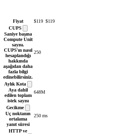
Fiyat
$119
$119
CUPS
Saniye başına
Compute Unit
sayısı.
CUPS'ın nasıl
250
hesaplandığı
hakkında
aşağıdan daha
fazla bilgi
edinebilirsiniz.
Aylık
Kota
Aya dahil
648M
edilen toplam
istek sayısı
Gecikme
Uç noktanın
250 ms
ortalama
yanıt süresi
HTTP ve