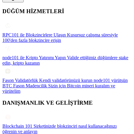
DÜĞÜM HİZMETLERİ
RPC101 ile Blokzincirlere Ulaşın
Kusursuz çalışma süresiyle
100'den fazla blokzincire erişin
node101 ile Kripto Yatırımı Yapın
Valide ettiğimiz düğümlere stake
edin, kripto kazanın
Fason Validatörlük
Kendi validatörünüzü kurun node101 yürütsün
BTC Fason Madencilik
Sizin için Bitcoin mineri kuralım ve
yürütelim
DANIŞMANLIK VE GELİŞTİRME
Blockchain 101
Şirketinizde blokzinciri nasıl kullanacağınızı
öğrenin ve anlayın