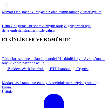
Mimari Danışmanlık
İhtiyacınız olan teknik mimariyi tasarlayalım
Ürün Geliştirme
Bir sonraki büyük projeyi geliştirmek için
deneyimli geliştiricilerimizle çalışın
ETKİNLİKLER VE KOMÜNİTE
Türk ekosistemine açılan kapı
node101 etkinlikleriyle Avrupa'nın en
büyük kripto pazarına açılın.
Builders Week Istanbul
ETHIstanbul
Cryptist
Modapalas
İstanbul'un en büyük topluluk merkeziyle iş ortaklığı
kurun.
Ürünler