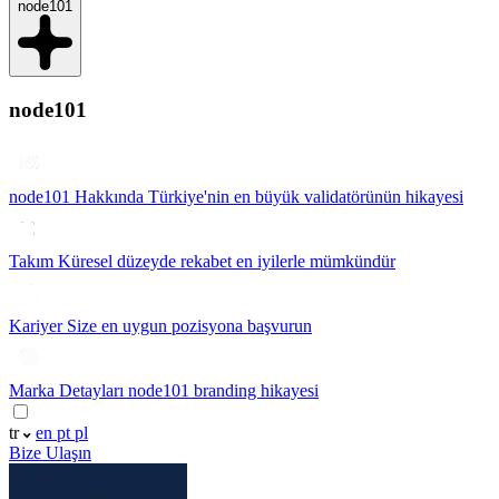
node101
node101
node101 Hakkında
Türkiye'nin en büyük validatörünün hikayesi
Takım
Küresel düzeyde rekabet en iyilerle mümkündür
Kariyer
Size en uygun pozisyona başvurun
Marka Detayları
node101 branding hikayesi
tr
en
pt
pl
Bize Ulaşın