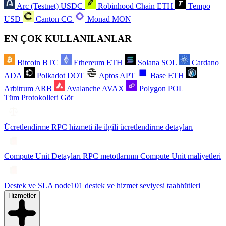
Arc (Testnet)
USDC
Robinhood Chain
ETH
Tempo
USD
Canton
CC
Monad
MON
EN ÇOK KULLANILANLAR
Bitcoin
BTC
Ethereum
ETH
Solana
SOL
Cardano
ADA
Polkadot
DOT
Aptos
APT
Base
ETH
Arbitrum
ARB
Avalanche
AVAX
Polygon
POL
Tüm Protokolleri Gör
Ücretlendirme
RPC hizmeti ile ilgili ücretlendirme detayları
Compute Unit Detayları
RPC metotlarının Compute Unit maliyetleri
Destek ve SLA
node101 destek ve hizmet seviyesi taahhütleri
Hizmetler