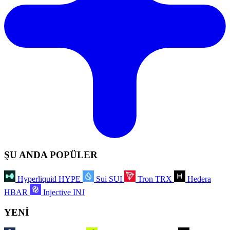
ŞU ANDA POPÜLER
Hyperliquid
HYPE
Sui
SUI
Tron
TRX
Hedera
HBAR
Injective
INJ
YENİ