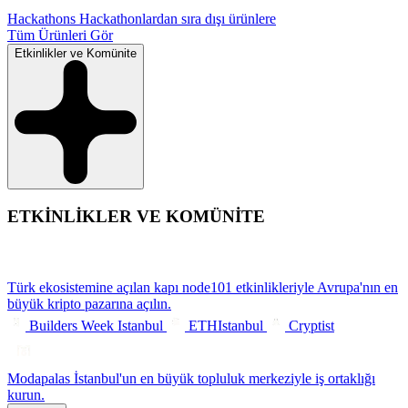
Hackathons
Hackathonlardan sıra dışı ürünlere
Tüm Ürünleri Gör
Etkinlikler ve Komünite
ETKİNLİKLER VE KOMÜNİTE
Türk ekosistemine açılan kapı
node101 etkinlikleriyle Avrupa'nın en
büyük kripto pazarına açılın.
Builders Week Istanbul
ETHIstanbul
Cryptist
Modapalas
İstanbul'un en büyük topluluk merkeziyle iş ortaklığı
kurun.