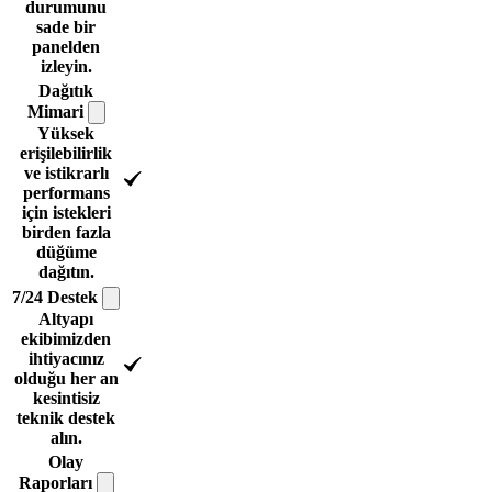
durumunu
sade bir
panelden
izleyin.
Dağıtık
Mimari
Yüksek
erişilebilirlik
ve istikrarlı
performans
için istekleri
birden fazla
düğüme
dağıtın.
7/24
Destek
Altyapı
ekibimizden
ihtiyacınız
olduğu her an
kesintisiz
teknik destek
alın.
Olay
Raporları