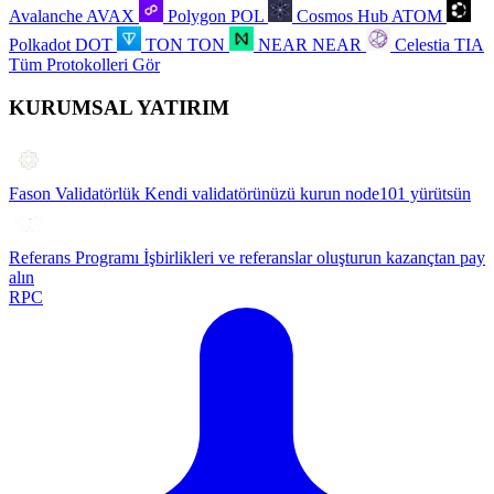
Avalanche
AVAX
Polygon
POL
Cosmos Hub
ATOM
Polkadot
DOT
TON
TON
NEAR
NEAR
Celestia
TIA
Tüm Protokolleri Gör
KURUMSAL YATIRIM
Fason Validatörlük
Kendi validatörünüzü kurun node101 yürütsün
Referans Programı
İşbirlikleri ve referanslar oluşturun kazançtan pay
alın
RPC