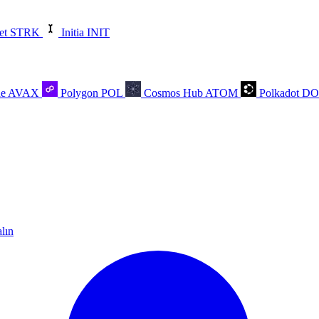
et
STRK
Initia
INIT
he
AVAX
Polygon
POL
Cosmos Hub
ATOM
Polkadot
D
alın