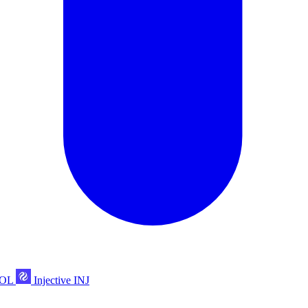
POL
Injective
INJ