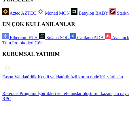
Aztec
AZTEC
Monad
MON
Babylon
BABY
Starkn
EN ÇOK KULLANILANLAR
Ethereum
ETH
Solana
SOL
Cardano
ADA
Avalanc
Tüm Protokolleri Gör
KURUMSAL YATIRIM
Fason Validatörlük
Kendi validatörünüzü kurun node101 yürütsün
Referans Programı
İşbirlikleri ve referanslar oluşturun kazançtan pay 
RPC