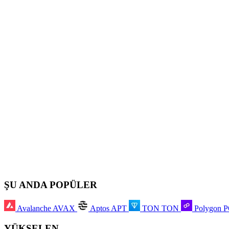
ŞU ANDA POPÜLER
Avalanche
AVAX
Aptos
APT
TON
TON
Polygon
YÜKSELEN