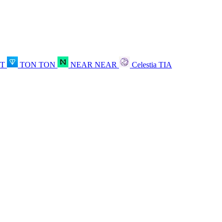
OT
TON
TON
NEAR
NEAR
Celestia
TIA