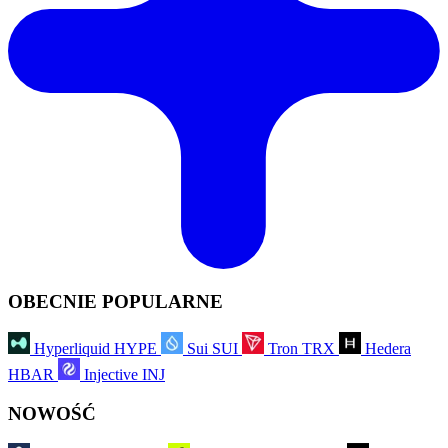
OBECNIE POPULARNE
Hyperliquid
HYPE
Sui
SUI
Tron
TRX
Hedera
HBAR
Injective
INJ
NOWOŚĆ