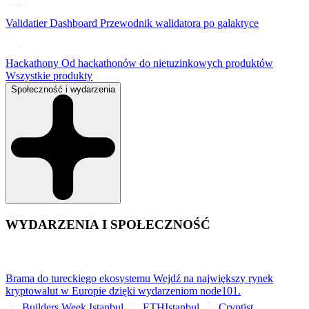
Validatier Dashboard
Przewodnik walidatora po galaktyce
Hackathony
Od hackathonów do nietuzinkowych produktów
Wszystkie produkty
Społeczność i wydarzenia
WYDARZENIA I SPOŁECZNOŚĆ
Brama do tureckiego ekosystemu
Wejdź na największy rynek
kryptowalut w Europie dzięki wydarzeniom node101.
Builders Week Istanbul
ETHIstanbul
Cryptist