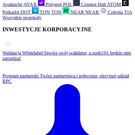
Avalanche
AVAX
Polygon
POL
Cosmos Hub
ATOM
Polkadot
DOT
TON
TON
NEAR
NEAR
Celestia
TIA
Wszystkie protokoły
INWESTYCJE KORPORACYJNE
Walidacja Whitelabel
Stwórz swój walidator, a node101 będzie nim
zarządzać
Program partnerski
Twórz partnerstwa i polecenia, otrzymuj udział
RPC