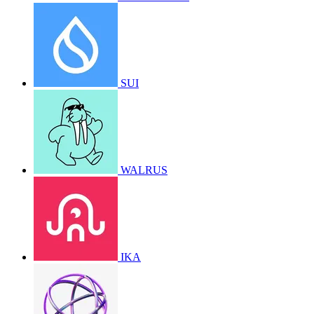
SUI
WALRUS
IKA