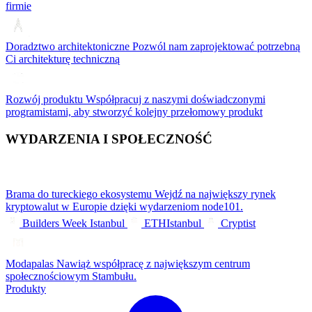
firmie
Doradztwo architektoniczne
Pozwól nam zaprojektować potrzebną
Ci architekturę techniczną
Rozwój produktu
Współpracuj z naszymi doświadczonymi
programistami, aby stworzyć kolejny przełomowy produkt
WYDARZENIA I SPOŁECZNOŚĆ
Brama do tureckiego ekosystemu
Wejdź na największy rynek
kryptowalut w Europie dzięki wydarzeniom node101.
Builders Week Istanbul
ETHIstanbul
Cryptist
Modapalas
Nawiąż współpracę z największym centrum
społecznościowym Stambułu.
Produkty