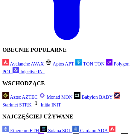
OBECNIE POPULARNE
Avalanche
AVAX
Aptos
APT
TON
TON
Polygon
POL
Injective
INJ
WSCHODZĄCE
Aztec
AZTEC
Monad
MON
Babylon
BABY
Starknet
STRK
Initia
INIT
NAJCZĘŚCIEJ UŻYWANE
Ethereum
ETH
Solana
SOL
Cardano
ADA