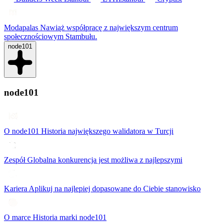
Modapalas
Nawiąż współpracę z największym centrum
społecznościowym Stambułu.
node101
node101
O node101
Historia największego walidatora w Turcji
Zespół
Globalna konkurencja jest możliwa z najlepszymi
Kariera
Aplikuj na najlepiej dopasowane do Ciebie stanowisko
O marce
Historia marki node101