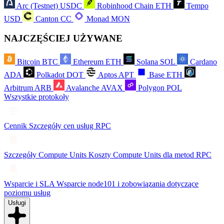
Arc (Testnet)
USDC
Robinhood Chain
ETH
Tempo
USD
Canton
CC
Monad
MON
NAJCZĘŚCIEJ UŻYWANE
Bitcoin
BTC
Ethereum
ETH
Solana
SOL
Cardano
ADA
Polkadot
DOT
Aptos
APT
Base
ETH
Arbitrum
ARB
Avalanche
AVAX
Polygon
POL
Wszystkie protokoły
Cennik
Szczegóły cen usług RPC
Szczegóły Compute Units
Koszty Compute Units dla metod RPC
Wsparcie i SLA
Wsparcie node101 i zobowiązania dotyczące
poziomu usług
Usługi