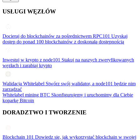
USŁUGI WĘZŁÓW
Docieraj do blockchainów za pośrednictwem RPC101
Uzyskaj
dostęp do ponad 100 blockchainów z doskonałą dostępnością
Inwestuj w krypto z node101
Stakuj na naszych zweryfikowanych
węzłach i zarabiaj krypto
Walidacja Whitelabel
Stwórz swój walidator, a node101 będzie nim
zarządzać
Whitelabel mining BTC
Skonfigurujemy i uruchomimy dla Ciebie
koparkę Bitcoin
DORADZTWO I TWORZENIE
Blockchain 101
Dowiedz się, jak wykorzystać blockchain w swojej