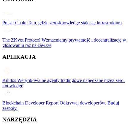
Pulsar Chain
Tam, gdzie zero-knowledge staje się infrastrukturą
The ZKvot Protocol
Wzmacniamy prywatność i decentralizację w
głosowaniu raz na zawsze
APLIKACJA
Knidos
Weryfikowalne agenty tradingowe napędzane przez zero-
knowledge
Blockchain Developer Report
Odkrywaj deweloperów. Buduj
zespoły.
NARZĘDZIA