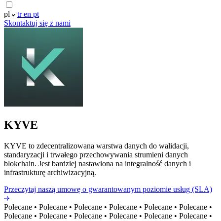
pl
tr
en
pt
Skontaktuj się z nami
KYVE
KYVE to zdecentralizowana warstwa danych do walidacji,
standaryzacji i trwałego przechowywania strumieni danych
blokchain. Jest bardziej nastawiona na integralność danych i
infrastrukturę archiwizacyjną.
Przeczytaj naszą umowę o gwarantowanym poziomie usług (SLA)
Polecane
•
Polecane
•
Polecane
•
Polecane
•
Polecane
•
Polecane
•
Polecane
•
Polecane
•
Polecane
•
Polecane
•
Polecane
•
Polecane
•