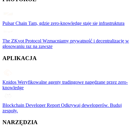
Pulsar Chain
Tam, gdzie zero-knowledge staje się infrastrukturą
The ZKvot Protocol
Wzmacniamy prywatność i decentralizację w
głosowaniu raz na zawsze
APLIKACJA
Knidos
Weryfikowalne agenty tradingowe napędzane przez zero-
knowledge
Blockchain Developer Report
Odkrywaj deweloperów. Buduj
zespoły.
NARZĘDZIA