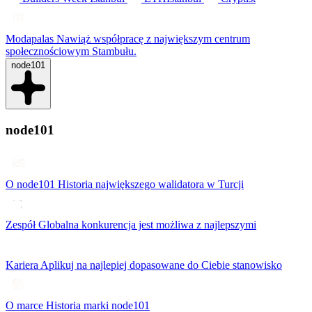
Modapalas
Nawiąż współpracę z największym centrum
społecznościowym Stambułu.
node101
node101
O node101
Historia największego walidatora w Turcji
Zespół
Globalna konkurencja jest możliwa z najlepszymi
Kariera
Aplikuj na najlepiej dopasowane do Ciebie stanowisko
O marce
Historia marki node101