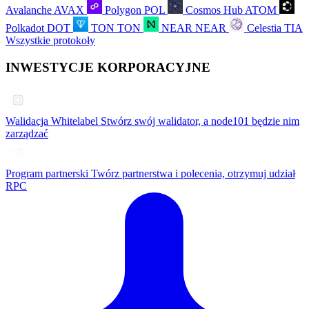
Avalanche
AVAX
Polygon
POL
Cosmos Hub
ATOM
Polkadot
DOT
TON
TON
NEAR
NEAR
Celestia
TIA
Wszystkie protokoły
INWESTYCJE KORPORACYJNE
Walidacja Whitelabel
Stwórz swój walidator, a node101 będzie nim
zarządzać
Program partnerski
Twórz partnerstwa i polecenia, otrzymuj udział
RPC