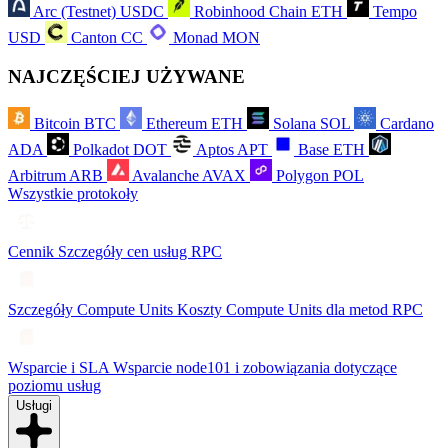
Arc (Testnet)
USDC
Robinhood Chain
ETH
Tempo
USD
Canton
CC
Monad
MON
NAJCZĘŚCIEJ UŻYWANE
Bitcoin
BTC
Ethereum
ETH
Solana
SOL
Cardano
ADA
Polkadot
DOT
Aptos
APT
Base
ETH
Arbitrum
ARB
Avalanche
AVAX
Polygon
POL
Wszystkie protokoły
Cennik
Szczegóły cen usług RPC
Szczegóły Compute Units
Koszty Compute Units dla metod RPC
Wsparcie i SLA
Wsparcie node101 i zobowiązania dotyczące
poziomu usług
Usługi