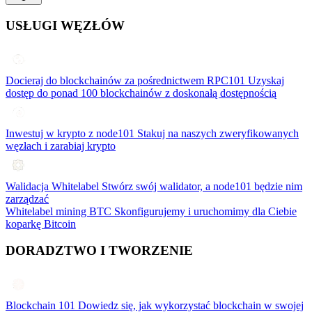
USŁUGI WĘZŁÓW
Docieraj do blockchainów za pośrednictwem RPC101
Uzyskaj
dostęp do ponad 100 blockchainów z doskonałą dostępnością
Inwestuj w krypto z node101
Stakuj na naszych zweryfikowanych
węzłach i zarabiaj krypto
Walidacja Whitelabel
Stwórz swój walidator, a node101 będzie nim
zarządzać
Whitelabel mining BTC
Skonfigurujemy i uruchomimy dla Ciebie
koparkę Bitcoin
DORADZTWO I TWORZENIE
Blockchain 101
Dowiedz się, jak wykorzystać blockchain w swojej