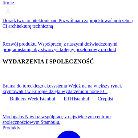
firmie
Doradztwo architektoniczne
Pozwól nam zaprojektować potrzebną
Ci architekturę techniczną
Rozwój produktu
Współpracuj z naszymi doświadczonymi
programistami, aby stworzyć kolejny przełomowy produkt
WYDARZENIA I SPOŁECZNOŚĆ
Brama do tureckiego ekosystemu
Wejdź na największy rynek
kryptowalut w Europie dzięki wydarzeniom node101.
Builders Week Istanbul
ETHIstanbul
Cryptist
Modapalas
Nawiąż współpracę z największym centrum
społecznościowym Stambułu.
Produkty