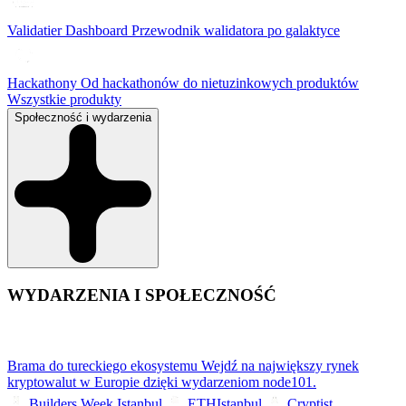
Validatier Dashboard
Przewodnik walidatora po galaktyce
Hackathony
Od hackathonów do nietuzinkowych produktów
Wszystkie produkty
Społeczność i wydarzenia
WYDARZENIA I SPOŁECZNOŚĆ
Brama do tureckiego ekosystemu
Wejdź na największy rynek
kryptowalut w Europie dzięki wydarzeniom node101.
Builders Week Istanbul
ETHIstanbul
Cryptist