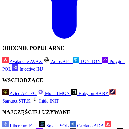
OBECNIE POPULARNE
Avalanche
AVAX
Aptos
APT
TON
TON
Polygon
POL
Injective
INJ
WSCHODZĄCE
Aztec
AZTEC
Monad
MON
Babylon
BABY
Starknet
STRK
Initia
INIT
NAJCZĘŚCIEJ UŻYWANE
Ethereum
ETH
Solana
SOL
Cardano
ADA