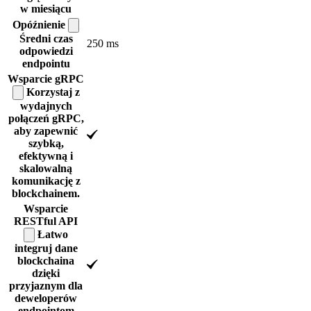
w miesiącu
Opóźnienie
Średni czas
250 ms
odpowiedzi
endpointu
Wsparcie
gRPC
Korzystaj z
wydajnych
połączeń gRPC,
aby zapewnić
szybką,
efektywną i
skalowalną
komunikację z
blockchainem.
Wsparcie
RESTful
API
Łatwo
integruj dane
blockchaina
dzięki
przyjaznym dla
deweloperów
endpointom