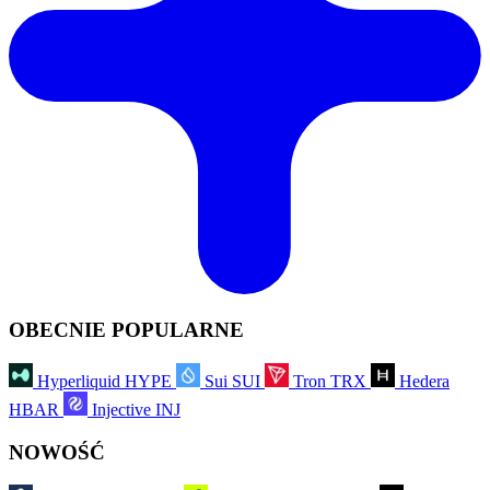
OBECNIE POPULARNE
Hyperliquid
HYPE
Sui
SUI
Tron
TRX
Hedera
HBAR
Injective
INJ
NOWOŚĆ