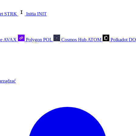
et
STRK
Initia
INIT
he
AVAX
Polygon
POL
Cosmos Hub
ATOM
Polkadot
D
arządzać