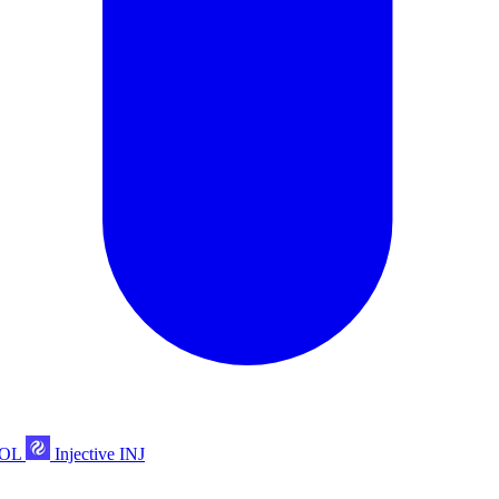
POL
Injective
INJ