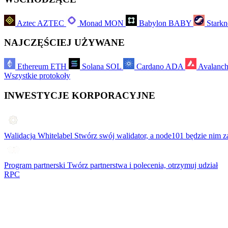
Aztec
AZTEC
Monad
MON
Babylon
BABY
Starkn
NAJCZĘŚCIEJ UŻYWANE
Ethereum
ETH
Solana
SOL
Cardano
ADA
Avalanc
Wszystkie protokoły
INWESTYCJE KORPORACYJNE
Walidacja Whitelabel
Stwórz swój walidator, a node101 będzie nim z
Program partnerski
Twórz partnerstwa i polecenia, otrzymuj udział
RPC