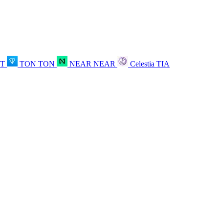
OT
TON
TON
NEAR
NEAR
Celestia
TIA