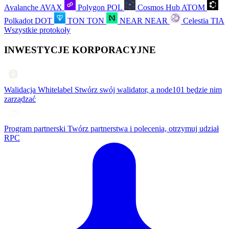
Avalanche
AVAX
Polygon
POL
Cosmos Hub
ATOM
Polkadot
DOT
TON
TON
NEAR
NEAR
Celestia
TIA
Wszystkie protokoły
INWESTYCJE KORPORACYJNE
Walidacja Whitelabel
Stwórz swój walidator, a node101 będzie nim
zarządzać
Program partnerski
Twórz partnerstwa i polecenia, otrzymuj udział
RPC