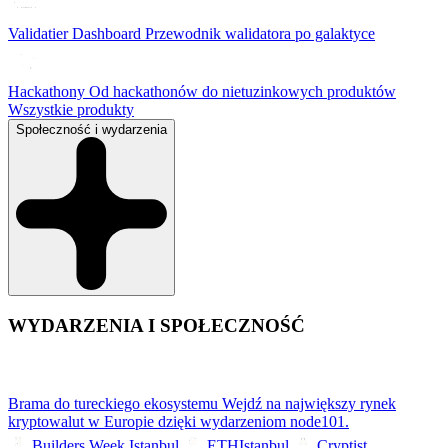
Validatier Dashboard
Przewodnik walidatora po galaktyce
Hackathony
Od hackathonów do nietuzinkowych produktów
Wszystkie produkty
Społeczność i wydarzenia
WYDARZENIA I SPOŁECZNOŚĆ
Brama do tureckiego ekosystemu
Wejdź na największy rynek
kryptowalut w Europie dzięki wydarzeniom node101.
Builders Week Istanbul
ETHIstanbul
Cryptist