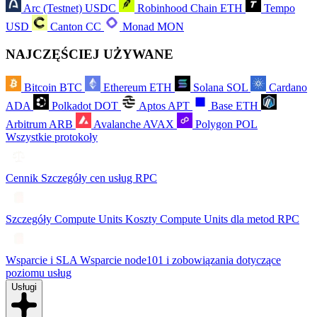
Arc (Testnet)
USDC
Robinhood Chain
ETH
Tempo
USD
Canton
CC
Monad
MON
NAJCZĘŚCIEJ UŻYWANE
Bitcoin
BTC
Ethereum
ETH
Solana
SOL
Cardano
ADA
Polkadot
DOT
Aptos
APT
Base
ETH
Arbitrum
ARB
Avalanche
AVAX
Polygon
POL
Wszystkie protokoły
Cennik
Szczegóły cen usług RPC
Szczegóły Compute Units
Koszty Compute Units dla metod RPC
Wsparcie i SLA
Wsparcie node101 i zobowiązania dotyczące
poziomu usług
Usługi