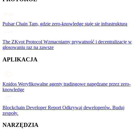
Pulsar Chain
Tam, gdzie zero-knowledge staje się infrastrukturą
The ZKvot Protocol
Wzmacniamy prywatność i decentralizację w
głosowaniu raz na zawsze
APLIKACJA
Knidos
Weryfikowalne agenty tradingowe napędzane przez zero-
knowledge
Blockchain Developer Report
Odkrywaj deweloperów. Buduj
zespoły.
NARZĘDZIA