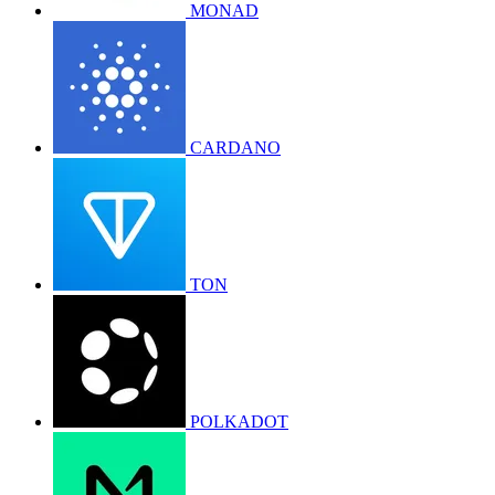
MONAD
CARDANO
TON
POLKADOT