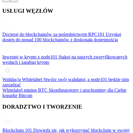
USŁUGI WĘZŁÓW
Docieraj do blockchainów za pośrednictwem RPC101
Uzyskaj
dostęp do ponad 100 blockchainów z doskonałą dostępnością
Inwestuj w krypto z node101
Stakuj na naszych zweryfikowanych
węzłach i zarabiaj krypto
Walidacja Whitelabel
Stwórz swój walidator, a node101 będzie nim
zarządzać
Whitelabel mining BTC
Skonfigurujemy i uruchomimy dla Ciebie
koparkę Bitcoin
DORADZTWO I TWORZENIE
Blockchain 101
Dowiedz się, jak wykorzystać blockchain w swojej