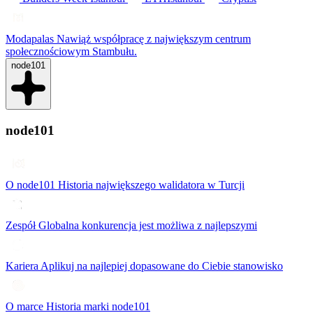
Modapalas
Nawiąż współpracę z największym centrum
społecznościowym Stambułu.
node101
node101
O node101
Historia największego walidatora w Turcji
Zespół
Globalna konkurencja jest możliwa z najlepszymi
Kariera
Aplikuj na najlepiej dopasowane do Ciebie stanowisko
O marce
Historia marki node101