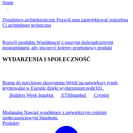
firmie
Doradztwo architektoniczne
Pozwól nam zaprojektować potrzebną
Ci architekturę techniczną
Rozwój produktu
Współpracuj z naszymi doświadczonymi
programistami, aby stworzyć kolejny przełomowy produkt
WYDARZENIA I SPOŁECZNOŚĆ
Brama do tureckiego ekosystemu
Wejdź na największy rynek
kryptowalut w Europie dzięki wydarzeniom node101.
Builders Week Istanbul
ETHIstanbul
Cryptist
Modapalas
Nawiąż współpracę z największym centrum
społecznościowym Stambułu.
Produkty