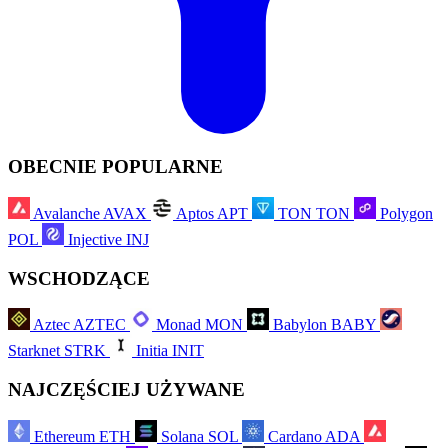
OBECNIE POPULARNE
Avalanche
AVAX
Aptos
APT
TON
TON
Polygon
POL
Injective
INJ
WSCHODZĄCE
Aztec
AZTEC
Monad
MON
Babylon
BABY
Starknet
STRK
Initia
INIT
NAJCZĘŚCIEJ UŻYWANE
Ethereum
ETH
Solana
SOL
Cardano
ADA