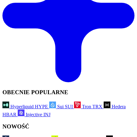
OBECNIE POPULARNE
Hyperliquid
HYPE
Sui
SUI
Tron
TRX
Hedera
HBAR
Injective
INJ
NOWOŚĆ