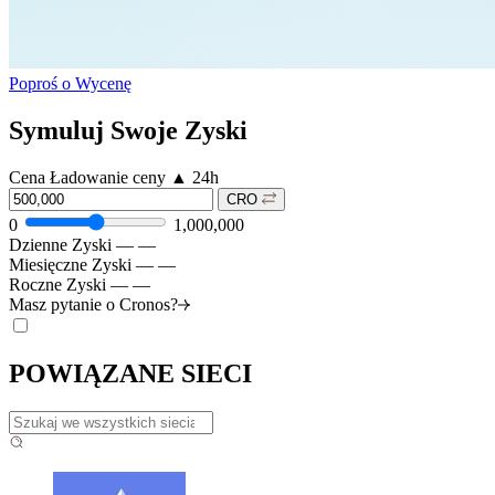
Poproś o Wycenę
Symuluj Swoje Zyski
Cena
Ładowanie ceny
▲
24h
CRO
0
1,000,000
Dzienne Zyski
—
—
Miesięczne Zyski
—
—
Roczne Zyski
—
—
Masz pytanie o
Cronos?
POWIĄZANE SIECI