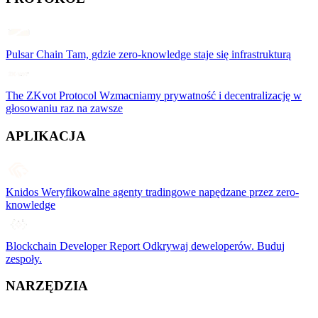
Pulsar Chain
Tam, gdzie zero-knowledge staje się infrastrukturą
The ZKvot Protocol
Wzmacniamy prywatność i decentralizację w
głosowaniu raz na zawsze
APLIKACJA
Knidos
Weryfikowalne agenty tradingowe napędzane przez zero-
knowledge
Blockchain Developer Report
Odkrywaj deweloperów. Buduj
zespoły.
NARZĘDZIA