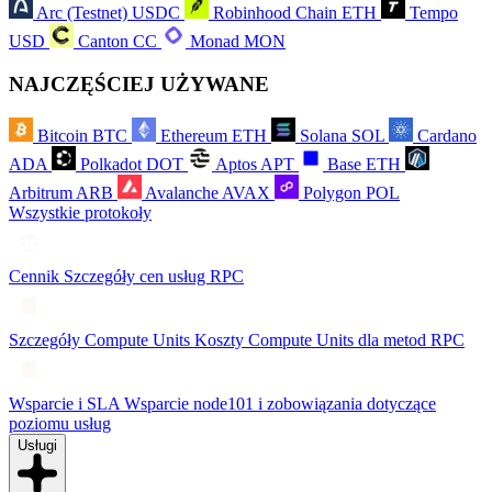
Arc (Testnet)
USDC
Robinhood Chain
ETH
Tempo
USD
Canton
CC
Monad
MON
NAJCZĘŚCIEJ UŻYWANE
Bitcoin
BTC
Ethereum
ETH
Solana
SOL
Cardano
ADA
Polkadot
DOT
Aptos
APT
Base
ETH
Arbitrum
ARB
Avalanche
AVAX
Polygon
POL
Wszystkie protokoły
Cennik
Szczegóły cen usług RPC
Szczegóły Compute Units
Koszty Compute Units dla metod RPC
Wsparcie i SLA
Wsparcie node101 i zobowiązania dotyczące
poziomu usług
Usługi