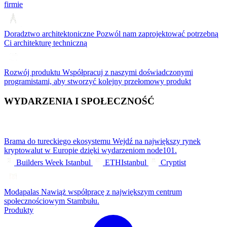
firmie
Doradztwo architektoniczne
Pozwól nam zaprojektować potrzebną
Ci architekturę techniczną
Rozwój produktu
Współpracuj z naszymi doświadczonymi
programistami, aby stworzyć kolejny przełomowy produkt
WYDARZENIA I SPOŁECZNOŚĆ
Brama do tureckiego ekosystemu
Wejdź na największy rynek
kryptowalut w Europie dzięki wydarzeniom node101.
Builders Week Istanbul
ETHIstanbul
Cryptist
Modapalas
Nawiąż współpracę z największym centrum
społecznościowym Stambułu.
Produkty