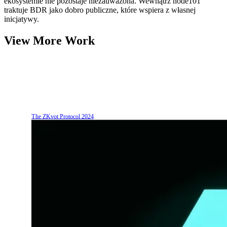
ekosystemie nie pozostaje niezauważona. Wewnątrz node101
traktuje BDR jako dobro publiczne, które wspiera z własnej
inicjatywy.
View More Work
The ZKvot Protocol
2024