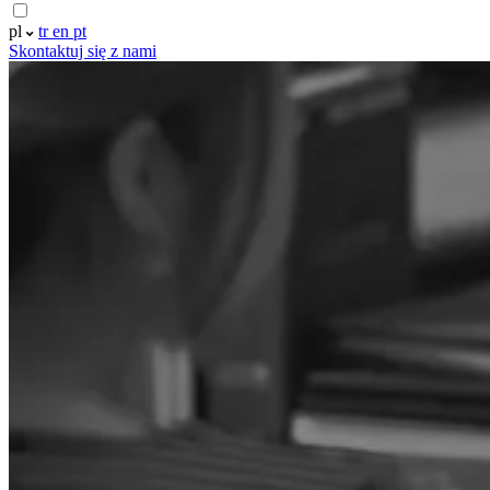
pl
tr
en
pt
Skontaktuj się z nami