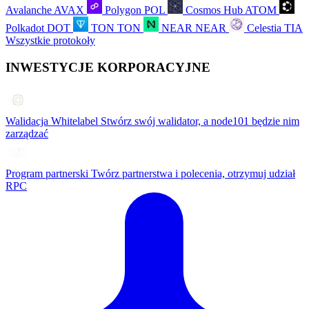
Avalanche
AVAX
Polygon
POL
Cosmos Hub
ATOM
Polkadot
DOT
TON
TON
NEAR
NEAR
Celestia
TIA
Wszystkie protokoły
INWESTYCJE KORPORACYJNE
Walidacja Whitelabel
Stwórz swój walidator, a node101 będzie nim
zarządzać
Program partnerski
Twórz partnerstwa i polecenia, otrzymuj udział
RPC