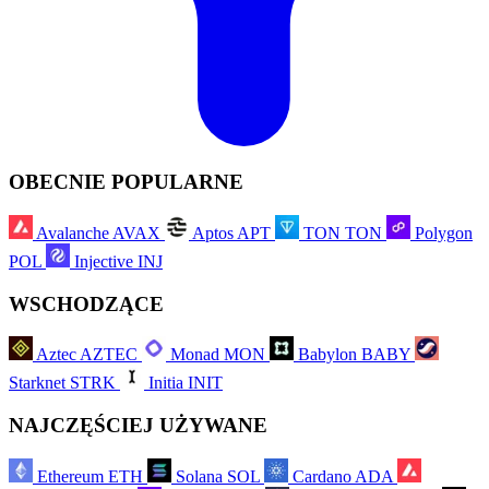
OBECNIE POPULARNE
Avalanche
AVAX
Aptos
APT
TON
TON
Polygon
POL
Injective
INJ
WSCHODZĄCE
Aztec
AZTEC
Monad
MON
Babylon
BABY
Starknet
STRK
Initia
INIT
NAJCZĘŚCIEJ UŻYWANE
Ethereum
ETH
Solana
SOL
Cardano
ADA