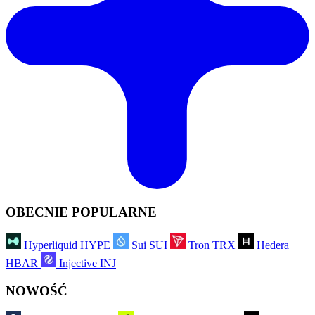
OBECNIE POPULARNE
Hyperliquid
HYPE
Sui
SUI
Tron
TRX
Hedera
HBAR
Injective
INJ
NOWOŚĆ