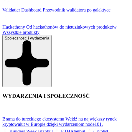
Validatier Dashboard
Przewodnik walidatora po galaktyce
Hackathony
Od hackathonów do nietuzinkowych produktów
Wszystkie produkty
Społeczność i wydarzenia
WYDARZENIA I SPOŁECZNOŚĆ
Brama do tureckiego ekosystemu
Wejdź na największy rynek
kryptowalut w Europie dzięki wydarzeniom node101.
Builders Week Istanbul
ETHIstanbul
Cryptist