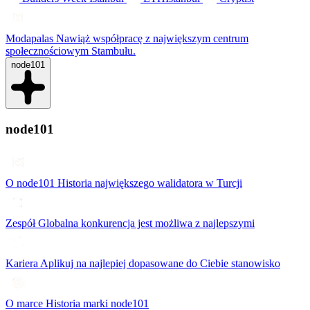
Modapalas
Nawiąż współpracę z największym centrum
społecznościowym Stambułu.
node101
node101
O node101
Historia największego walidatora w Turcji
Zespół
Globalna konkurencja jest możliwa z najlepszymi
Kariera
Aplikuj na najlepiej dopasowane do Ciebie stanowisko
O marce
Historia marki node101