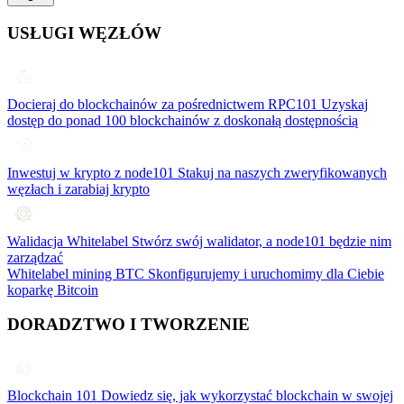
USŁUGI WĘZŁÓW
Docieraj do blockchainów za pośrednictwem RPC101
Uzyskaj
dostęp do ponad 100 blockchainów z doskonałą dostępnością
Inwestuj w krypto z node101
Stakuj na naszych zweryfikowanych
węzłach i zarabiaj krypto
Walidacja Whitelabel
Stwórz swój walidator, a node101 będzie nim
zarządzać
Whitelabel mining BTC
Skonfigurujemy i uruchomimy dla Ciebie
koparkę Bitcoin
DORADZTWO I TWORZENIE
Blockchain 101
Dowiedz się, jak wykorzystać blockchain w swojej