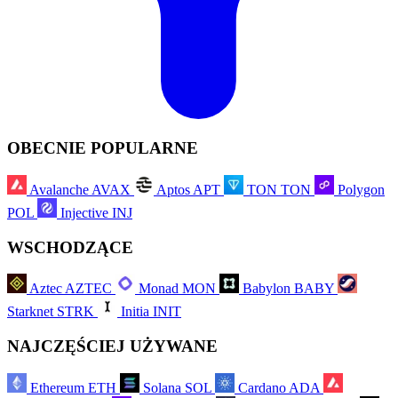
OBECNIE POPULARNE
Avalanche
AVAX
Aptos
APT
TON
TON
Polygon
POL
Injective
INJ
WSCHODZĄCE
Aztec
AZTEC
Monad
MON
Babylon
BABY
Starknet
STRK
Initia
INIT
NAJCZĘŚCIEJ UŻYWANE
Ethereum
ETH
Solana
SOL
Cardano
ADA