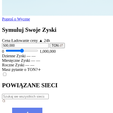
Poproś o Wycenę
Symuluj Swoje Zyski
Cena
Ładowanie ceny
▲
24h
TON
0
1,000,000
Dzienne Zyski
—
—
Miesięczne Zyski
—
—
Roczne Zyski
—
—
Masz pytanie o
TON?
POWIĄZANE SIECI