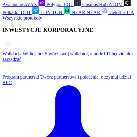
Avalanche
AVAX
Polygon
POL
Cosmos Hub
ATOM
Polkadot
DOT
TON
TON
NEAR
NEAR
Celestia
TIA
Wszystkie protokoły
INWESTYCJE KORPORACYJNE
Walidacja Whitelabel
Stwórz swój walidator, a node101 będzie nim
zarządzać
Program partnerski
Twórz partnerstwa i polecenia, otrzymuj udział
RPC