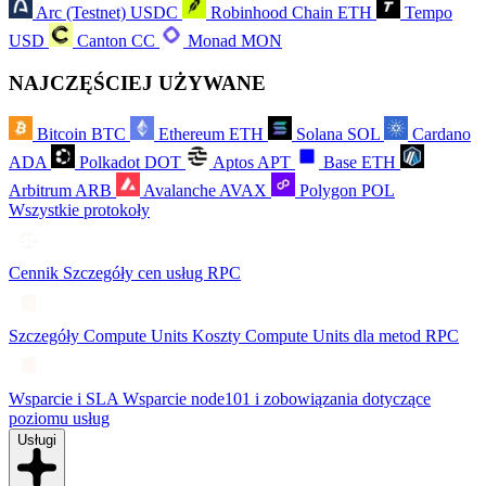
Arc (Testnet)
USDC
Robinhood Chain
ETH
Tempo
USD
Canton
CC
Monad
MON
NAJCZĘŚCIEJ UŻYWANE
Bitcoin
BTC
Ethereum
ETH
Solana
SOL
Cardano
ADA
Polkadot
DOT
Aptos
APT
Base
ETH
Arbitrum
ARB
Avalanche
AVAX
Polygon
POL
Wszystkie protokoły
Cennik
Szczegóły cen usług RPC
Szczegóły Compute Units
Koszty Compute Units dla metod RPC
Wsparcie i SLA
Wsparcie node101 i zobowiązania dotyczące
poziomu usług
Usługi