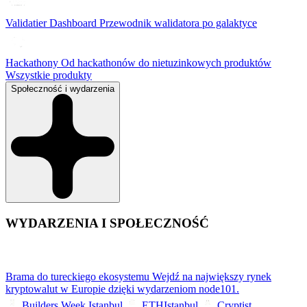
Validatier Dashboard
Przewodnik walidatora po galaktyce
Hackathony
Od hackathonów do nietuzinkowych produktów
Wszystkie produkty
Społeczność i wydarzenia
WYDARZENIA I SPOŁECZNOŚĆ
Brama do tureckiego ekosystemu
Wejdź na największy rynek
kryptowalut w Europie dzięki wydarzeniom node101.
Builders Week Istanbul
ETHIstanbul
Cryptist