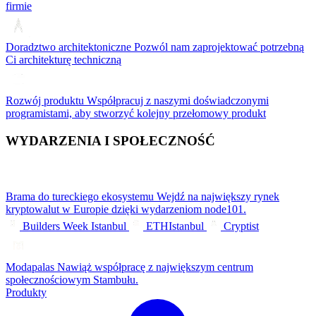
firmie
Doradztwo architektoniczne
Pozwól nam zaprojektować potrzebną
Ci architekturę techniczną
Rozwój produktu
Współpracuj z naszymi doświadczonymi
programistami, aby stworzyć kolejny przełomowy produkt
WYDARZENIA I SPOŁECZNOŚĆ
Brama do tureckiego ekosystemu
Wejdź na największy rynek
kryptowalut w Europie dzięki wydarzeniom node101.
Builders Week Istanbul
ETHIstanbul
Cryptist
Modapalas
Nawiąż współpracę z największym centrum
społecznościowym Stambułu.
Produkty