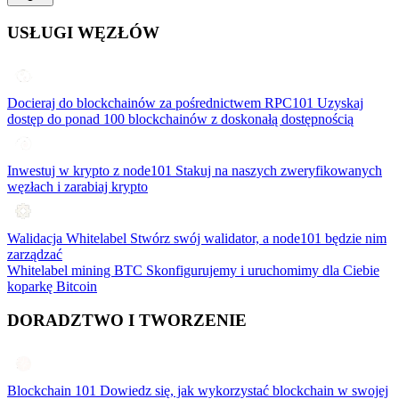
USŁUGI WĘZŁÓW
Docieraj do blockchainów za pośrednictwem RPC101
Uzyskaj
dostęp do ponad 100 blockchainów z doskonałą dostępnością
Inwestuj w krypto z node101
Stakuj na naszych zweryfikowanych
węzłach i zarabiaj krypto
Walidacja Whitelabel
Stwórz swój walidator, a node101 będzie nim
zarządzać
Whitelabel mining BTC
Skonfigurujemy i uruchomimy dla Ciebie
koparkę Bitcoin
DORADZTWO I TWORZENIE
Blockchain 101
Dowiedz się, jak wykorzystać blockchain w swojej