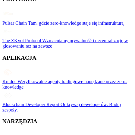
Pulsar Chain
Tam, gdzie zero-knowledge staje się infrastrukturą
The ZKvot Protocol
Wzmacniamy prywatność i decentralizację w
głosowaniu raz na zawsze
APLIKACJA
Knidos
Weryfikowalne agenty tradingowe napędzane przez zero-
knowledge
Blockchain Developer Report
Odkrywaj deweloperów. Buduj
zespoły.
NARZĘDZIA