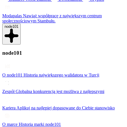
Modapalas
Nawiąż współpracę z największym centrum
społecznościowym Stambułu.
node101
node101
O node101
Historia największego walidatora w Turcji
Zespół
Globalna konkurencja jest możliwa z najlepszymi
Kariera
Aplikuj na najlepiej dopasowane do Ciebie stanowisko
O marce
Historia marki node101