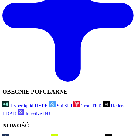
OBECNIE POPULARNE
Hyperliquid
HYPE
Sui
SUI
Tron
TRX
Hedera
HBAR
Injective
INJ
NOWOŚĆ