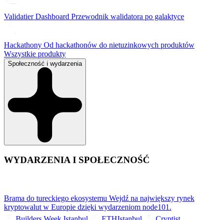
Validatier Dashboard
Przewodnik walidatora po galaktyce
Hackathony
Od hackathonów do nietuzinkowych produktów
Wszystkie produkty
Społeczność i wydarzenia
WYDARZENIA I SPOŁECZNOŚĆ
Brama do tureckiego ekosystemu
Wejdź na największy rynek
kryptowalut w Europie dzięki wydarzeniom node101.
Builders Week Istanbul
ETHIstanbul
Cryptist