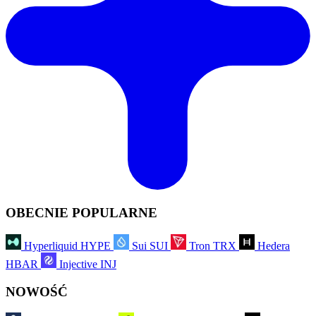
OBECNIE POPULARNE
Hyperliquid
HYPE
Sui
SUI
Tron
TRX
Hedera
HBAR
Injective
INJ
NOWOŚĆ