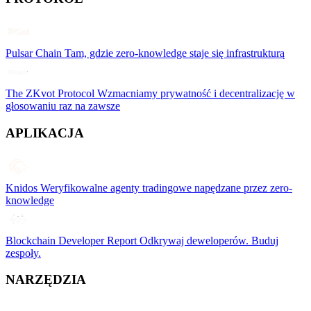
Pulsar Chain
Tam, gdzie zero-knowledge staje się infrastrukturą
The ZKvot Protocol
Wzmacniamy prywatność i decentralizację w
głosowaniu raz na zawsze
APLIKACJA
Knidos
Weryfikowalne agenty tradingowe napędzane przez zero-
knowledge
Blockchain Developer Report
Odkrywaj deweloperów. Buduj
zespoły.
NARZĘDZIA