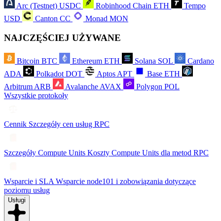
Arc (Testnet)
USDC
Robinhood Chain
ETH
Tempo
USD
Canton
CC
Monad
MON
NAJCZĘŚCIEJ UŻYWANE
Bitcoin
BTC
Ethereum
ETH
Solana
SOL
Cardano
ADA
Polkadot
DOT
Aptos
APT
Base
ETH
Arbitrum
ARB
Avalanche
AVAX
Polygon
POL
Wszystkie protokoły
Cennik
Szczegóły cen usług RPC
Szczegóły Compute Units
Koszty Compute Units dla metod RPC
Wsparcie i SLA
Wsparcie node101 i zobowiązania dotyczące
poziomu usług
Usługi