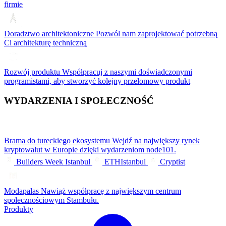
firmie
Doradztwo architektoniczne
Pozwól nam zaprojektować potrzebną
Ci architekturę techniczną
Rozwój produktu
Współpracuj z naszymi doświadczonymi
programistami, aby stworzyć kolejny przełomowy produkt
WYDARZENIA I SPOŁECZNOŚĆ
Brama do tureckiego ekosystemu
Wejdź na największy rynek
kryptowalut w Europie dzięki wydarzeniom node101.
Builders Week Istanbul
ETHIstanbul
Cryptist
Modapalas
Nawiąż współpracę z największym centrum
społecznościowym Stambułu.
Produkty