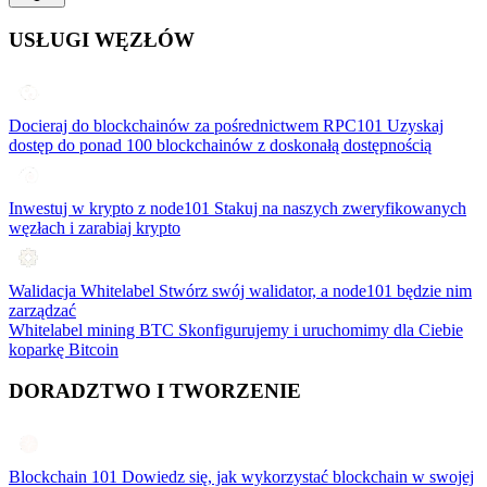
USŁUGI WĘZŁÓW
Docieraj do blockchainów za pośrednictwem RPC101
Uzyskaj
dostęp do ponad 100 blockchainów z doskonałą dostępnością
Inwestuj w krypto z node101
Stakuj na naszych zweryfikowanych
węzłach i zarabiaj krypto
Walidacja Whitelabel
Stwórz swój walidator, a node101 będzie nim
zarządzać
Whitelabel mining BTC
Skonfigurujemy i uruchomimy dla Ciebie
koparkę Bitcoin
DORADZTWO I TWORZENIE
Blockchain 101
Dowiedz się, jak wykorzystać blockchain w swojej