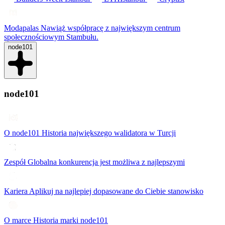
Modapalas
Nawiąż współpracę z największym centrum
społecznościowym Stambułu.
node101
node101
O node101
Historia największego walidatora w Turcji
Zespół
Globalna konkurencja jest możliwa z najlepszymi
Kariera
Aplikuj na najlepiej dopasowane do Ciebie stanowisko
O marce
Historia marki node101