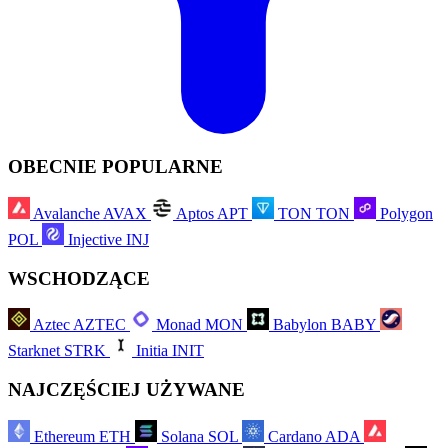
OBECNIE POPULARNE
Avalanche
AVAX
Aptos
APT
TON
TON
Polygon
POL
Injective
INJ
WSCHODZĄCE
Aztec
AZTEC
Monad
MON
Babylon
BABY
Starknet
STRK
Initia
INIT
NAJCZĘŚCIEJ UŻYWANE
Ethereum
ETH
Solana
SOL
Cardano
ADA