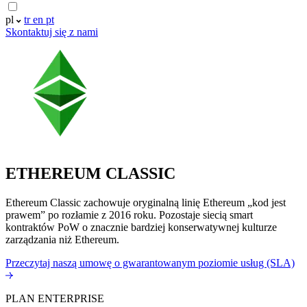
pl
tr
en
pt
Skontaktuj się z nami
ETHEREUM CLASSIC
Ethereum Classic zachowuje oryginalną linię Ethereum „kod jest
prawem” po rozłamie z 2016 roku. Pozostaje siecią smart
kontraktów PoW o znacznie bardziej konserwatywnej kulturze
zarządzania niż Ethereum.
Przeczytaj naszą umowę o gwarantowanym poziomie usług (SLA)
PLAN ENTERPRISE