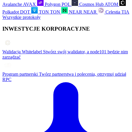
Avalanche
AVAX
Polygon
POL
Cosmos Hub
ATOM
Polkadot
DOT
TON
TON
NEAR
NEAR
Celestia
TIA
Wszystkie protokoły
INWESTYCJE KORPORACYJNE
Walidacja Whitelabel
Stwórz swój walidator, a node101 będzie nim
zarządzać
Program partnerski
Twórz partnerstwa i polecenia, otrzymuj udział
RPC