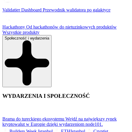
Validatier Dashboard
Przewodnik walidatora po galaktyce
Hackathony
Od hackathonów do nietuzinkowych produktów
Wszystkie produkty
Społeczność i wydarzenia
WYDARZENIA I SPOŁECZNOŚĆ
Brama do tureckiego ekosystemu
Wejdź na największy rynek
kryptowalut w Europie dzięki wydarzeniom node101.
Builders Week Istanbul
ETHIstanbul
Cryptist