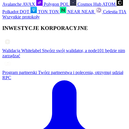
Avalanche
AVAX
Polygon
POL
Cosmos Hub
ATOM
Polkadot
DOT
TON
TON
NEAR
NEAR
Celestia
TIA
Wszystkie protokoły
INWESTYCJE KORPORACYJNE
Walidacja Whitelabel
Stwórz swój walidator, a node101 będzie nim
zarządzać
Program partnerski
Twórz partnerstwa i polecenia, otrzymuj udział
RPC