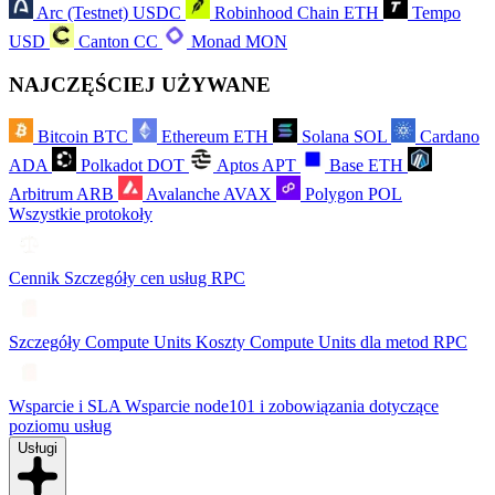
Arc (Testnet)
USDC
Robinhood Chain
ETH
Tempo
USD
Canton
CC
Monad
MON
NAJCZĘŚCIEJ UŻYWANE
Bitcoin
BTC
Ethereum
ETH
Solana
SOL
Cardano
ADA
Polkadot
DOT
Aptos
APT
Base
ETH
Arbitrum
ARB
Avalanche
AVAX
Polygon
POL
Wszystkie protokoły
Cennik
Szczegóły cen usług RPC
Szczegóły Compute Units
Koszty Compute Units dla metod RPC
Wsparcie i SLA
Wsparcie node101 i zobowiązania dotyczące
poziomu usług
Usługi