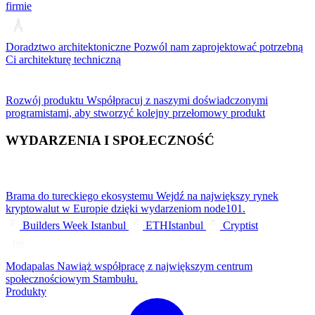
firmie
Doradztwo architektoniczne
Pozwól nam zaprojektować potrzebną
Ci architekturę techniczną
Rozwój produktu
Współpracuj z naszymi doświadczonymi
programistami, aby stworzyć kolejny przełomowy produkt
WYDARZENIA I SPOŁECZNOŚĆ
Brama do tureckiego ekosystemu
Wejdź na największy rynek
kryptowalut w Europie dzięki wydarzeniom node101.
Builders Week Istanbul
ETHIstanbul
Cryptist
Modapalas
Nawiąż współpracę z największym centrum
społecznościowym Stambułu.
Produkty