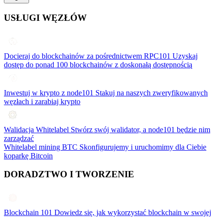
USŁUGI WĘZŁÓW
Docieraj do blockchainów za pośrednictwem RPC101
Uzyskaj
dostęp do ponad 100 blockchainów z doskonałą dostępnością
Inwestuj w krypto z node101
Stakuj na naszych zweryfikowanych
węzłach i zarabiaj krypto
Walidacja Whitelabel
Stwórz swój walidator, a node101 będzie nim
zarządzać
Whitelabel mining BTC
Skonfigurujemy i uruchomimy dla Ciebie
koparkę Bitcoin
DORADZTWO I TWORZENIE
Blockchain 101
Dowiedz się, jak wykorzystać blockchain w swojej