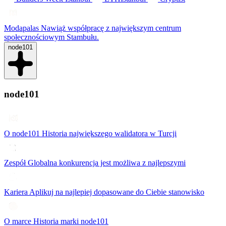
Modapalas
Nawiąż współpracę z największym centrum
społecznościowym Stambułu.
node101
node101
O node101
Historia największego walidatora w Turcji
Zespół
Globalna konkurencja jest możliwa z najlepszymi
Kariera
Aplikuj na najlepiej dopasowane do Ciebie stanowisko
O marce
Historia marki node101