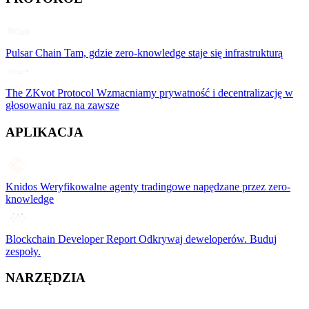
Pulsar Chain
Tam, gdzie zero-knowledge staje się infrastrukturą
The ZKvot Protocol
Wzmacniamy prywatność i decentralizację w
głosowaniu raz na zawsze
APLIKACJA
Knidos
Weryfikowalne agenty tradingowe napędzane przez zero-
knowledge
Blockchain Developer Report
Odkrywaj deweloperów. Buduj
zespoły.
NARZĘDZIA