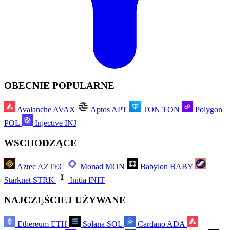
OBECNIE POPULARNE
Avalanche
AVAX
Aptos
APT
TON
TON
Polygon
POL
Injective
INJ
WSCHODZĄCE
Aztec
AZTEC
Monad
MON
Babylon
BABY
Starknet
STRK
Initia
INIT
NAJCZĘŚCIEJ UŻYWANE
Ethereum
ETH
Solana
SOL
Cardano
ADA