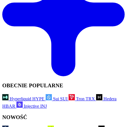
OBECNIE POPULARNE
Hyperliquid
HYPE
Sui
SUI
Tron
TRX
Hedera
HBAR
Injective
INJ
NOWOŚĆ