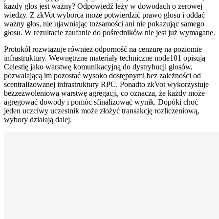
każdy głos jest ważny? Odpowiedź leży w dowodach o zerowej
wiedzy. Z zkVot wyborca może potwierdzić prawo głosu i oddać
ważny głos, nie ujawniając tożsamości ani nie pokazując samego
głosu. W rezultacie zaufanie do pośredników nie jest już wymagane.
Protokół rozwiązuje również odporność na cenzurę na poziomie
infrastruktury. Wewnętrzne materiały techniczne node101 opisują
Celestię jako warstwę komunikacyjną do dystrybucji głosów,
pozwalającą im pozostać wysoko dostępnymi bez zależności od
scentralizowanej infrastruktury RPC. Ponadto zkVot wykorzystuje
bezzezwoleniową warstwę agregacji, co oznacza, że każdy może
agregować dowody i pomóc sfinalizować wynik. Dopóki choć
jeden uczciwy uczestnik może złożyć transakcję rozliczeniową,
wybory działają dalej.