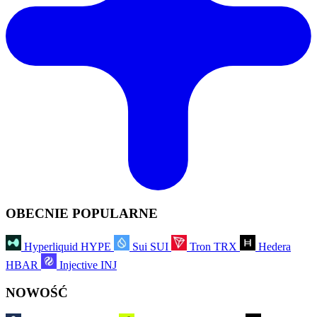
OBECNIE POPULARNE
Hyperliquid
HYPE
Sui
SUI
Tron
TRX
Hedera
HBAR
Injective
INJ
NOWOŚĆ