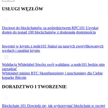
USŁUGI WĘZŁÓW
Docieraj do blockchainów za pośrednictwem RPC101
Uzyskaj
dostęp do ponad 100 blockchainów z doskonałą dostępnością
Inwestuj w krypto z node101
Stakuj na naszych zweryfikowanych
węzłach i zarabiaj krypto
Walidacja Whitelabel
Stwórz swój walidator, a node101 będzie nim
zarządzać
Whitelabel mining BTC
Skonfigurujemy i uruchomimy dla Ciebie
koparkę Bitcoin
DORADZTWO I TWORZENIE
Blockchain 101
Dowiedz się, jak wykorzystać blockchain w swojej