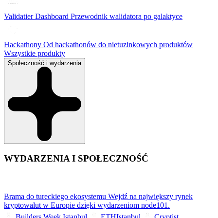
Validatier Dashboard
Przewodnik walidatora po galaktyce
Hackathony
Od hackathonów do nietuzinkowych produktów
Wszystkie produkty
Społeczność i wydarzenia
WYDARZENIA I SPOŁECZNOŚĆ
Brama do tureckiego ekosystemu
Wejdź na największy rynek
kryptowalut w Europie dzięki wydarzeniom node101.
Builders Week Istanbul
ETHIstanbul
Cryptist