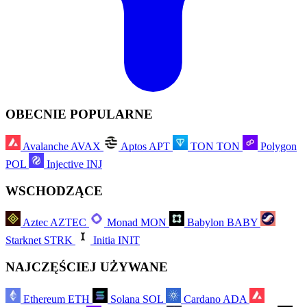
OBECNIE POPULARNE
Avalanche
AVAX
Aptos
APT
TON
TON
Polygon
POL
Injective
INJ
WSCHODZĄCE
Aztec
AZTEC
Monad
MON
Babylon
BABY
Starknet
STRK
Initia
INIT
NAJCZĘŚCIEJ UŻYWANE
Ethereum
ETH
Solana
SOL
Cardano
ADA