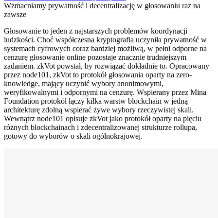
Wzmacniamy prywatność i decentralizację w głosowaniu raz na
zawsze
Głosowanie to jeden z najstarszych problemów koordynacji
ludzkości. Choć współczesna kryptografia uczyniła prywatność w
systemach cyfrowych coraz bardziej możliwą, w pełni odporne na
cenzurę głosowanie online pozostaje znacznie trudniejszym
zadaniem. zkVot powstał, by rozwiązać dokładnie to. Opracowany
przez node101, zkVot to protokół głosowania oparty na zero-
knowledge, mający uczynić wybory anonimowymi,
weryfikowalnymi i odpornymi na cenzurę. Wspierany przez Mina
Foundation protokół łączy kilka warstw blockchain w jedną
architekturę zdolną wspierać żywe wybory rzeczywistej skali.
Wewnątrz node101 opisuje zkVot jako protokół oparty na pięciu
różnych blockchainach i zdecentralizowanej strukturze rollupa,
gotowy do wyborów o skali ogólnokrajowej.