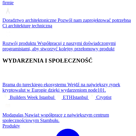
firmie
Doradztwo architektoniczne
Pozwól nam zaprojektować potrzebną
Ci architekturę techniczną
Rozwój produktu
Współpracuj z naszymi doświadczonymi
programistami, aby stworzyć kolejny przełomowy produkt
WYDARZENIA I SPOŁECZNOŚĆ
Brama do tureckiego ekosystemu
Wejdź na największy rynek
kryptowalut w Europie dzięki wydarzeniom node101.
Builders Week Istanbul
ETHIstanbul
Cryptist
Modapalas
Nawiąż współpracę z największym centrum
społecznościowym Stambułu.
Produkty