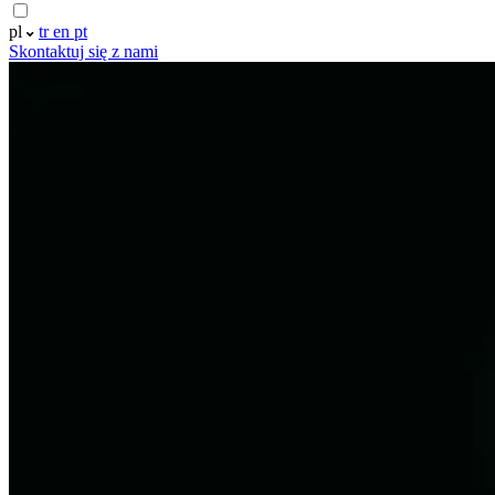
pl
tr
en
pt
Skontaktuj się z nami