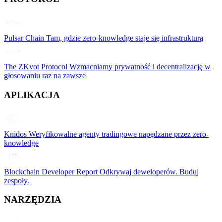
Pulsar Chain
Tam, gdzie zero-knowledge staje się infrastrukturą
The ZKvot Protocol
Wzmacniamy prywatność i decentralizację w
głosowaniu raz na zawsze
APLIKACJA
Knidos
Weryfikowalne agenty tradingowe napędzane przez zero-
knowledge
Blockchain Developer Report
Odkrywaj deweloperów. Buduj
zespoły.
NARZĘDZIA