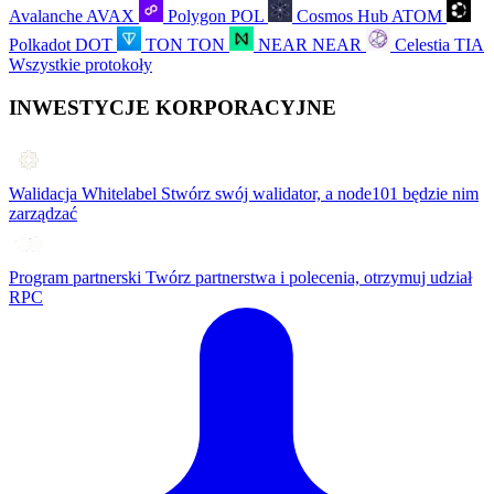
Avalanche
AVAX
Polygon
POL
Cosmos Hub
ATOM
Polkadot
DOT
TON
TON
NEAR
NEAR
Celestia
TIA
Wszystkie protokoły
INWESTYCJE KORPORACYJNE
Walidacja Whitelabel
Stwórz swój walidator, a node101 będzie nim
zarządzać
Program partnerski
Twórz partnerstwa i polecenia, otrzymuj udział
RPC