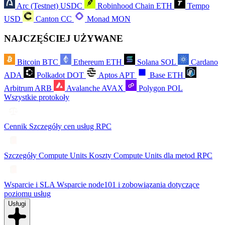
Arc (Testnet)
USDC
Robinhood Chain
ETH
Tempo
USD
Canton
CC
Monad
MON
NAJCZĘŚCIEJ UŻYWANE
Bitcoin
BTC
Ethereum
ETH
Solana
SOL
Cardano
ADA
Polkadot
DOT
Aptos
APT
Base
ETH
Arbitrum
ARB
Avalanche
AVAX
Polygon
POL
Wszystkie protokoły
Cennik
Szczegóły cen usług RPC
Szczegóły Compute Units
Koszty Compute Units dla metod RPC
Wsparcie i SLA
Wsparcie node101 i zobowiązania dotyczące
poziomu usług
Usługi