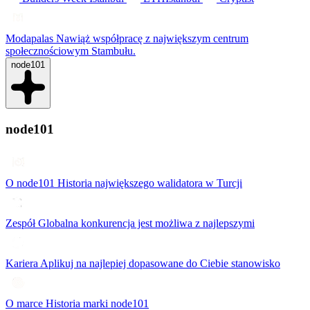
Modapalas
Nawiąż współpracę z największym centrum
społecznościowym Stambułu.
node101
node101
O node101
Historia największego walidatora w Turcji
Zespół
Globalna konkurencja jest możliwa z najlepszymi
Kariera
Aplikuj na najlepiej dopasowane do Ciebie stanowisko
O marce
Historia marki node101