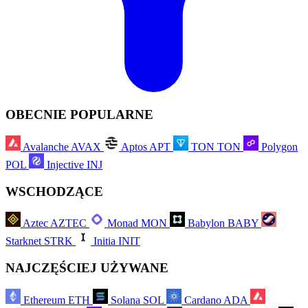
OBECNIE POPULARNE
Avalanche
AVAX
Aptos
APT
TON
TON
Polygon
POL
Injective
INJ
WSCHODZĄCE
Aztec
AZTEC
Monad
MON
Babylon
BABY
Starknet
STRK
Initia
INIT
NAJCZĘŚCIEJ UŻYWANE
Ethereum
ETH
Solana
SOL
Cardano
ADA