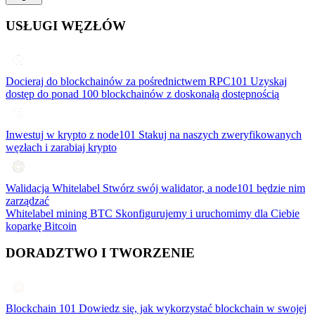
USŁUGI WĘZŁÓW
Docieraj do blockchainów za pośrednictwem RPC101
Uzyskaj
dostęp do ponad 100 blockchainów z doskonałą dostępnością
Inwestuj w krypto z node101
Stakuj na naszych zweryfikowanych
węzłach i zarabiaj krypto
Walidacja Whitelabel
Stwórz swój walidator, a node101 będzie nim
zarządzać
Whitelabel mining BTC
Skonfigurujemy i uruchomimy dla Ciebie
koparkę Bitcoin
DORADZTWO I TWORZENIE
Blockchain 101
Dowiedz się, jak wykorzystać blockchain w swojej