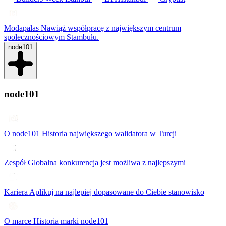
Modapalas
Nawiąż współpracę z największym centrum
społecznościowym Stambułu.
node101
node101
O node101
Historia największego walidatora w Turcji
Zespół
Globalna konkurencja jest możliwa z najlepszymi
Kariera
Aplikuj na najlepiej dopasowane do Ciebie stanowisko
O marce
Historia marki node101