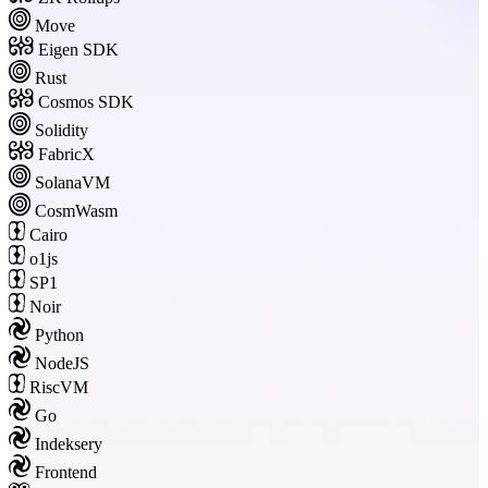
Move
Eigen SDK
Rust
Cosmos SDK
Solidity
FabricX
SolanaVM
CosmWasm
Cairo
o1js
SP1
Noir
Python
NodeJS
RiscVM
Go
Indeksery
Frontend