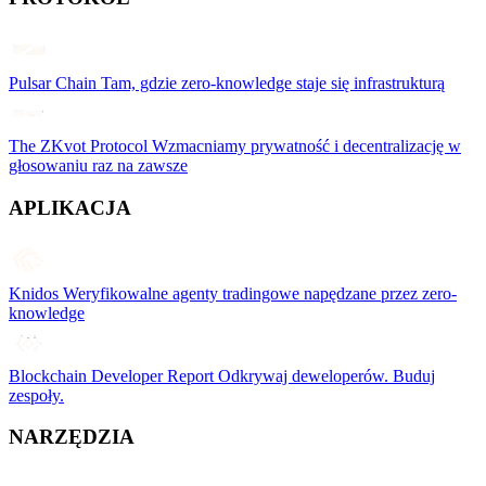
Pulsar Chain
Tam, gdzie zero-knowledge staje się infrastrukturą
The ZKvot Protocol
Wzmacniamy prywatność i decentralizację w
głosowaniu raz na zawsze
APLIKACJA
Knidos
Weryfikowalne agenty tradingowe napędzane przez zero-
knowledge
Blockchain Developer Report
Odkrywaj deweloperów. Buduj
zespoły.
NARZĘDZIA