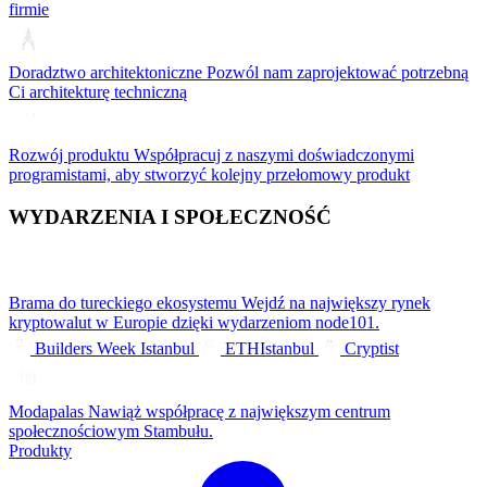
firmie
Doradztwo architektoniczne
Pozwól nam zaprojektować potrzebną
Ci architekturę techniczną
Rozwój produktu
Współpracuj z naszymi doświadczonymi
programistami, aby stworzyć kolejny przełomowy produkt
WYDARZENIA I SPOŁECZNOŚĆ
Brama do tureckiego ekosystemu
Wejdź na największy rynek
kryptowalut w Europie dzięki wydarzeniom node101.
Builders Week Istanbul
ETHIstanbul
Cryptist
Modapalas
Nawiąż współpracę z największym centrum
społecznościowym Stambułu.
Produkty