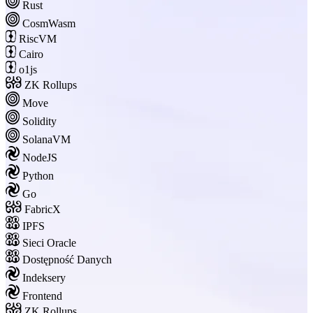
Rust
CosmWasm
RiscVM
Cairo
o1js
ZK Rollups
Move
Solidity
SolanaVM
NodeJS
Python
Go
FabricX
IPFS
Sieci Oracle
Dostępność Danych
Indeksery
Frontend
ZK Rollups