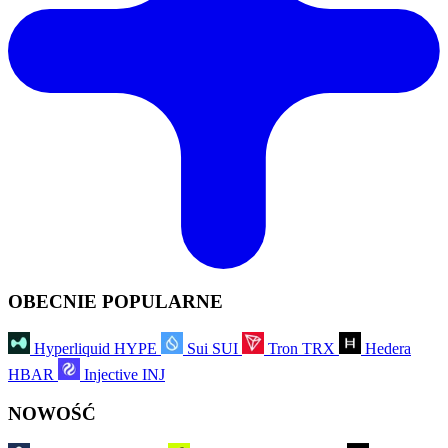
OBECNIE POPULARNE
Hyperliquid
HYPE
Sui
SUI
Tron
TRX
Hedera
HBAR
Injective
INJ
NOWOŚĆ