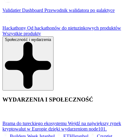
Validatier Dashboard
Przewodnik walidatora po galaktyce
Hackathony
Od hackathonów do nietuzinkowych produktów
Wszystkie produkty
Społeczność i wydarzenia
WYDARZENIA I SPOŁECZNOŚĆ
Brama do tureckiego ekosystemu
Wejdź na największy rynek
kryptowalut w Europie dzięki wydarzeniom node101.
Builders Week Istanbul
ETHIstanbul
Cryptist