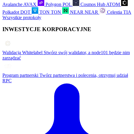
Avalanche
AVAX
Polygon
POL
Cosmos Hub
ATOM
Polkadot
DOT
TON
TON
NEAR
NEAR
Celestia
TIA
Wszystkie protokoły
INWESTYCJE KORPORACYJNE
Walidacja Whitelabel
Stwórz swój walidator, a node101 będzie nim
zarządzać
Program partnerski
Twórz partnerstwa i polecenia, otrzymuj udział
RPC