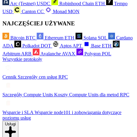
Arc (Testnet)
USDC
Robinhood Chain
ETH
Tempo
USD
Canton
CC
Monad
MON
NAJCZĘŚCIEJ UŻYWANE
Bitcoin
BTC
Ethereum
ETH
Solana
SOL
Cardano
ADA
Polkadot
DOT
Aptos
APT
Base
ETH
Arbitrum
ARB
Avalanche
AVAX
Polygon
POL
Wszystkie protokoły
Cennik
Szczegóły cen usług RPC
Szczegóły Compute Units
Koszty Compute Units dla metod RPC
Wsparcie i SLA
Wsparcie node101 i zobowiązania dotyczące
poziomu usług
Usługi