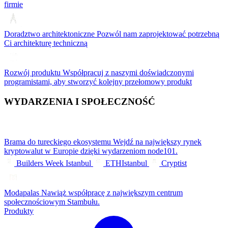
firmie
Doradztwo architektoniczne
Pozwól nam zaprojektować potrzebną
Ci architekturę techniczną
Rozwój produktu
Współpracuj z naszymi doświadczonymi
programistami, aby stworzyć kolejny przełomowy produkt
WYDARZENIA I SPOŁECZNOŚĆ
Brama do tureckiego ekosystemu
Wejdź na największy rynek
kryptowalut w Europie dzięki wydarzeniom node101.
Builders Week Istanbul
ETHIstanbul
Cryptist
Modapalas
Nawiąż współpracę z największym centrum
społecznościowym Stambułu.
Produkty