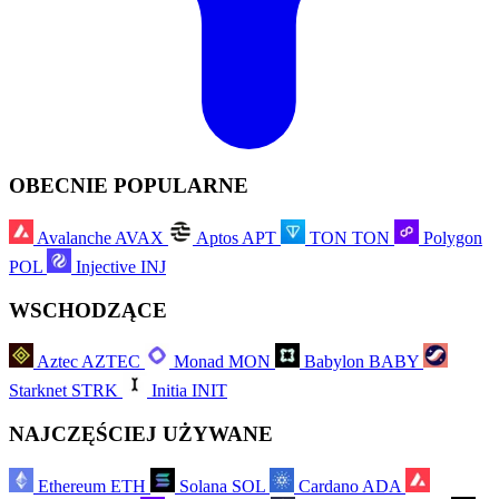
OBECNIE POPULARNE
Avalanche
AVAX
Aptos
APT
TON
TON
Polygon
POL
Injective
INJ
WSCHODZĄCE
Aztec
AZTEC
Monad
MON
Babylon
BABY
Starknet
STRK
Initia
INIT
NAJCZĘŚCIEJ UŻYWANE
Ethereum
ETH
Solana
SOL
Cardano
ADA