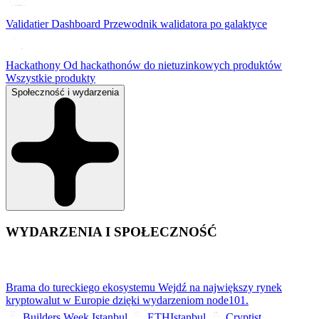
Validatier Dashboard
Przewodnik walidatora po galaktyce
Hackathony
Od hackathonów do nietuzinkowych produktów
Wszystkie produkty
Społeczność i wydarzenia
WYDARZENIA I SPOŁECZNOŚĆ
Brama do tureckiego ekosystemu
Wejdź na największy rynek
kryptowalut w Europie dzięki wydarzeniom node101.
Builders Week Istanbul
ETHIstanbul
Cryptist