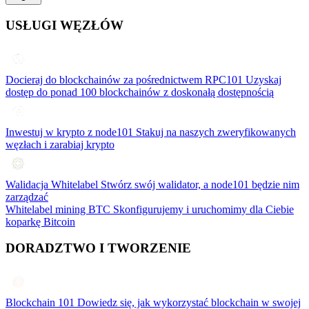
USŁUGI WĘZŁÓW
Docieraj do blockchainów za pośrednictwem RPC101
Uzyskaj
dostęp do ponad 100 blockchainów z doskonałą dostępnością
Inwestuj w krypto z node101
Stakuj na naszych zweryfikowanych
węzłach i zarabiaj krypto
Walidacja Whitelabel
Stwórz swój walidator, a node101 będzie nim
zarządzać
Whitelabel mining BTC
Skonfigurujemy i uruchomimy dla Ciebie
koparkę Bitcoin
DORADZTWO I TWORZENIE
Blockchain 101
Dowiedz się, jak wykorzystać blockchain w swojej