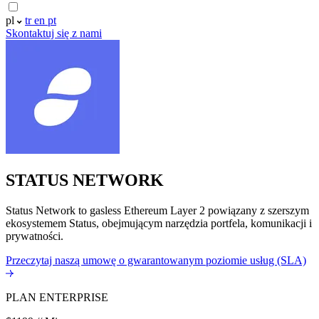
pl
tr
en
pt
Skontaktuj się z nami
STATUS NETWORK
Status Network to gasless Ethereum Layer 2 powiązany z szerszym
ekosystemem Status, obejmującym narzędzia portfela, komunikacji i
prywatności.
Przeczytaj naszą umowę o gwarantowanym poziomie usług (SLA)
PLAN ENTERPRISE