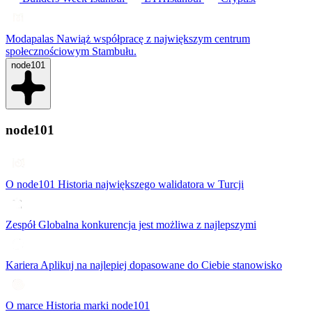
Modapalas
Nawiąż współpracę z największym centrum
społecznościowym Stambułu.
node101
node101
O node101
Historia największego walidatora w Turcji
Zespół
Globalna konkurencja jest możliwa z najlepszymi
Kariera
Aplikuj na najlepiej dopasowane do Ciebie stanowisko
O marce
Historia marki node101