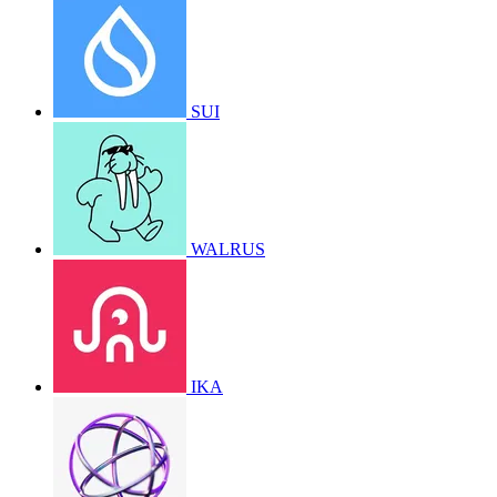
SUI
WALRUS
IKA