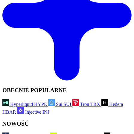
OBECNIE POPULARNE
Hyperliquid
HYPE
Sui
SUI
Tron
TRX
Hedera
HBAR
Injective
INJ
NOWOŚĆ