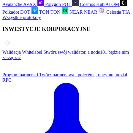
Avalanche
AVAX
Polygon
POL
Cosmos Hub
ATOM
Polkadot
DOT
TON
TON
NEAR
NEAR
Celestia
TIA
Wszystkie protokoły
INWESTYCJE KORPORACYJNE
Walidacja Whitelabel
Stwórz swój walidator, a node101 będzie nim
zarządzać
Program partnerski
Twórz partnerstwa i polecenia, otrzymuj udział
RPC