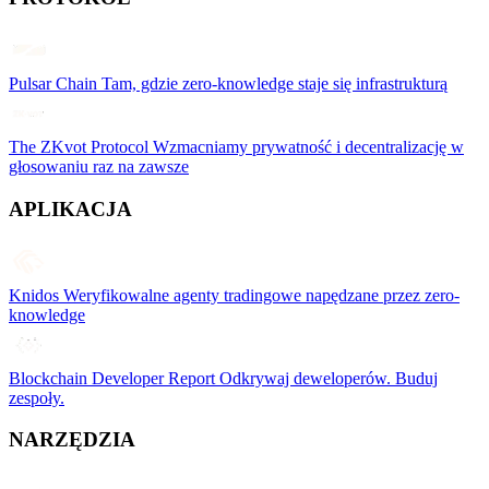
Pulsar Chain
Tam, gdzie zero-knowledge staje się infrastrukturą
The ZKvot Protocol
Wzmacniamy prywatność i decentralizację w
głosowaniu raz na zawsze
APLIKACJA
Knidos
Weryfikowalne agenty tradingowe napędzane przez zero-
knowledge
Blockchain Developer Report
Odkrywaj deweloperów. Buduj
zespoły.
NARZĘDZIA