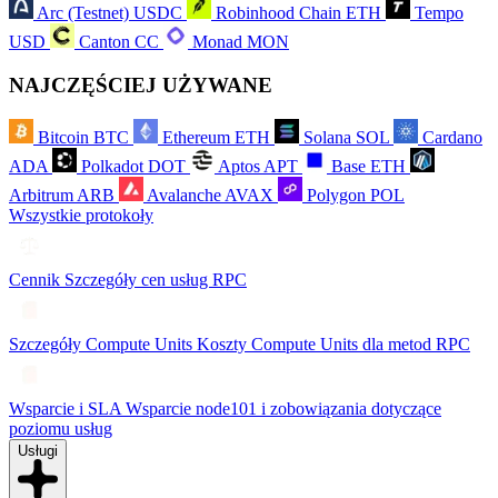
Arc (Testnet)
USDC
Robinhood Chain
ETH
Tempo
USD
Canton
CC
Monad
MON
NAJCZĘŚCIEJ UŻYWANE
Bitcoin
BTC
Ethereum
ETH
Solana
SOL
Cardano
ADA
Polkadot
DOT
Aptos
APT
Base
ETH
Arbitrum
ARB
Avalanche
AVAX
Polygon
POL
Wszystkie protokoły
Cennik
Szczegóły cen usług RPC
Szczegóły Compute Units
Koszty Compute Units dla metod RPC
Wsparcie i SLA
Wsparcie node101 i zobowiązania dotyczące
poziomu usług
Usługi