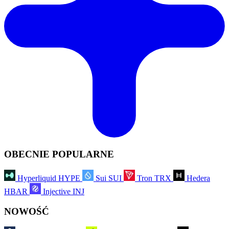
OBECNIE POPULARNE
Hyperliquid
HYPE
Sui
SUI
Tron
TRX
Hedera
HBAR
Injective
INJ
NOWOŚĆ