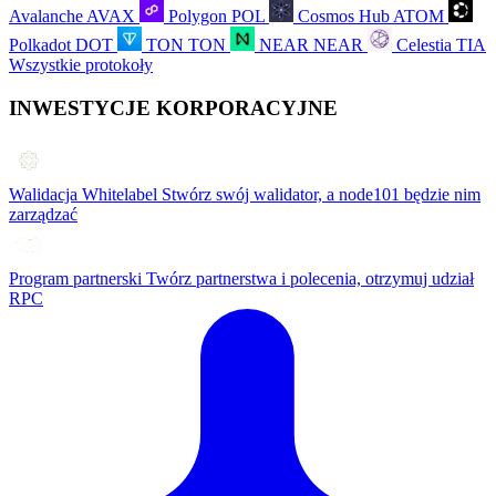
Avalanche
AVAX
Polygon
POL
Cosmos Hub
ATOM
Polkadot
DOT
TON
TON
NEAR
NEAR
Celestia
TIA
Wszystkie protokoły
INWESTYCJE KORPORACYJNE
Walidacja Whitelabel
Stwórz swój walidator, a node101 będzie nim
zarządzać
Program partnerski
Twórz partnerstwa i polecenia, otrzymuj udział
RPC