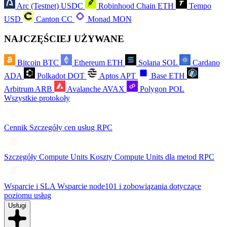
Arc (Testnet)
USDC
Robinhood Chain
ETH
Tempo
USD
Canton
CC
Monad
MON
NAJCZĘŚCIEJ UŻYWANE
Bitcoin
BTC
Ethereum
ETH
Solana
SOL
Cardano
ADA
Polkadot
DOT
Aptos
APT
Base
ETH
Arbitrum
ARB
Avalanche
AVAX
Polygon
POL
Wszystkie protokoły
Cennik
Szczegóły cen usług RPC
Szczegóły Compute Units
Koszty Compute Units dla metod RPC
Wsparcie i SLA
Wsparcie node101 i zobowiązania dotyczące
poziomu usług
Usługi