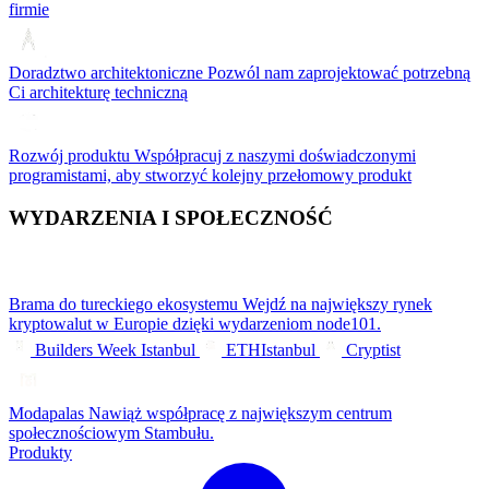
firmie
Doradztwo architektoniczne
Pozwól nam zaprojektować potrzebną
Ci architekturę techniczną
Rozwój produktu
Współpracuj z naszymi doświadczonymi
programistami, aby stworzyć kolejny przełomowy produkt
WYDARZENIA I SPOŁECZNOŚĆ
Brama do tureckiego ekosystemu
Wejdź na największy rynek
kryptowalut w Europie dzięki wydarzeniom node101.
Builders Week Istanbul
ETHIstanbul
Cryptist
Modapalas
Nawiąż współpracę z największym centrum
społecznościowym Stambułu.
Produkty