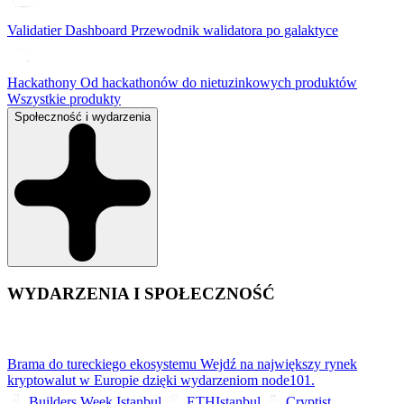
Validatier Dashboard
Przewodnik walidatora po galaktyce
Hackathony
Od hackathonów do nietuzinkowych produktów
Wszystkie produkty
Społeczność i wydarzenia
WYDARZENIA I SPOŁECZNOŚĆ
Brama do tureckiego ekosystemu
Wejdź na największy rynek
kryptowalut w Europie dzięki wydarzeniom node101.
Builders Week Istanbul
ETHIstanbul
Cryptist