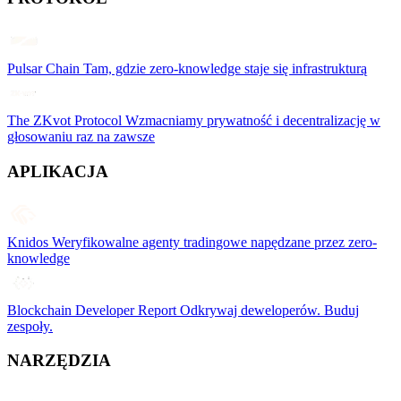
Pulsar Chain
Tam, gdzie zero-knowledge staje się infrastrukturą
The ZKvot Protocol
Wzmacniamy prywatność i decentralizację w
głosowaniu raz na zawsze
APLIKACJA
Knidos
Weryfikowalne agenty tradingowe napędzane przez zero-
knowledge
Blockchain Developer Report
Odkrywaj deweloperów. Buduj
zespoły.
NARZĘDZIA