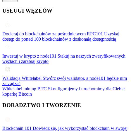
USŁUGI WĘZŁÓW
Docieraj do blockchainów za pośrednictwem RPC101
Uzyskaj
dostęp do ponad 100 blockchainów z doskonałą dostępnością
Inwestuj w krypto z node101
Stakuj na naszych zweryfikowanych
węzłach i zarabiaj krypto
Walidacja Whitelabel
Stwórz swój walidator, a node101 będzie nim
zarządzać
Whitelabel mining BTC
Skonfigurujemy i uruchomimy dla Ciebie
koparkę Bitcoin
DORADZTWO I TWORZENIE
Blockchain 101
Dowiedz się, jak wykorzystać blockchain w swojej