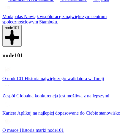
Modapalas
Nawiąż współpracę z największym centrum
społecznościowym Stambułu.
node101
node101
O node101
Historia największego walidatora w Turcji
Zespół
Globalna konkurencja jest możliwa z najlepszymi
Kariera
Aplikuj na najlepiej dopasowane do Ciebie stanowisko
O marce
Historia marki node101