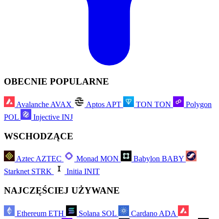
OBECNIE POPULARNE
Avalanche
AVAX
Aptos
APT
TON
TON
Polygon
POL
Injective
INJ
WSCHODZĄCE
Aztec
AZTEC
Monad
MON
Babylon
BABY
Starknet
STRK
Initia
INIT
NAJCZĘŚCIEJ UŻYWANE
Ethereum
ETH
Solana
SOL
Cardano
ADA