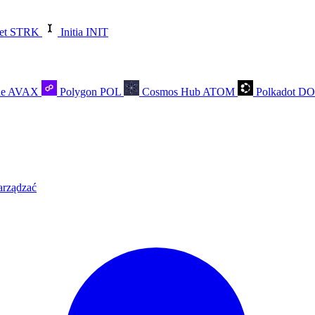
et
STRK
Initia
INIT
he
AVAX
Polygon
POL
Cosmos Hub
ATOM
Polkadot
D
arządzać