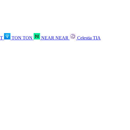
OT
TON
TON
NEAR
NEAR
Celestia
TIA