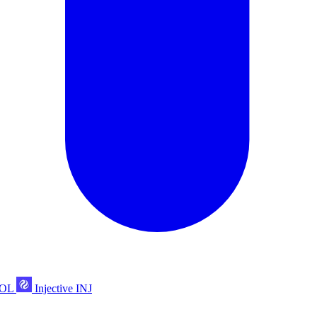
POL
Injective
INJ