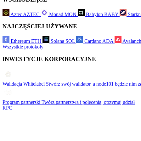
Aztec
AZTEC
Monad
MON
Babylon
BABY
Starkn
NAJCZĘŚCIEJ UŻYWANE
Ethereum
ETH
Solana
SOL
Cardano
ADA
Avalanc
Wszystkie protokoły
INWESTYCJE KORPORACYJNE
Walidacja Whitelabel
Stwórz swój walidator, a node101 będzie nim z
Program partnerski
Twórz partnerstwa i polecenia, otrzymuj udział
RPC