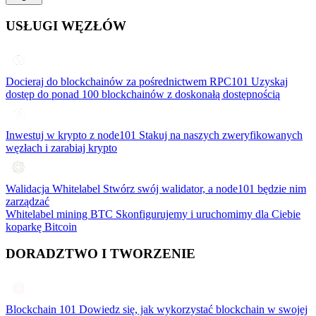
USŁUGI WĘZŁÓW
Docieraj do blockchainów za pośrednictwem RPC101
Uzyskaj
dostęp do ponad 100 blockchainów z doskonałą dostępnością
Inwestuj w krypto z node101
Stakuj na naszych zweryfikowanych
węzłach i zarabiaj krypto
Walidacja Whitelabel
Stwórz swój walidator, a node101 będzie nim
zarządzać
Whitelabel mining BTC
Skonfigurujemy i uruchomimy dla Ciebie
koparkę Bitcoin
DORADZTWO I TWORZENIE
Blockchain 101
Dowiedz się, jak wykorzystać blockchain w swojej