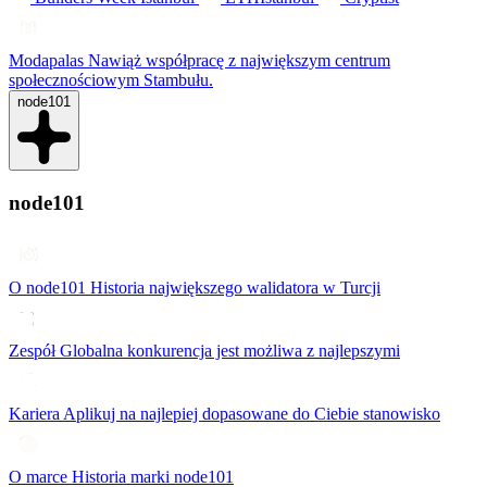
Modapalas
Nawiąż współpracę z największym centrum
społecznościowym Stambułu.
node101
node101
O node101
Historia największego walidatora w Turcji
Zespół
Globalna konkurencja jest możliwa z najlepszymi
Kariera
Aplikuj na najlepiej dopasowane do Ciebie stanowisko
O marce
Historia marki node101