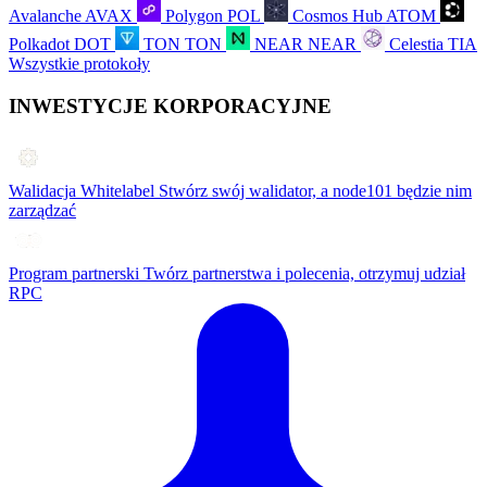
Avalanche
AVAX
Polygon
POL
Cosmos Hub
ATOM
Polkadot
DOT
TON
TON
NEAR
NEAR
Celestia
TIA
Wszystkie protokoły
INWESTYCJE KORPORACYJNE
Walidacja Whitelabel
Stwórz swój walidator, a node101 będzie nim
zarządzać
Program partnerski
Twórz partnerstwa i polecenia, otrzymuj udział
RPC