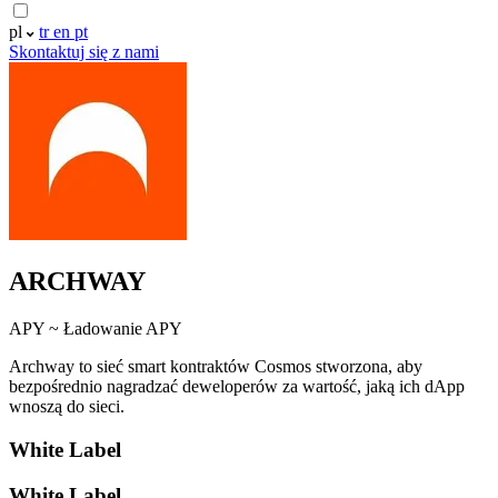
pl
tr
en
pt
Skontaktuj się z nami
ARCHWAY
APY ~
Ładowanie APY
Archway to sieć smart kontraktów Cosmos stworzona, aby
bezpośrednio nagradzać deweloperów za wartość, jaką ich dApp
wnoszą do sieci.
White Label
White Label