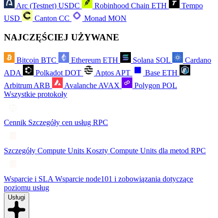
Arc (Testnet)
USDC
Robinhood Chain
ETH
Tempo
USD
Canton
CC
Monad
MON
NAJCZĘŚCIEJ UŻYWANE
Bitcoin
BTC
Ethereum
ETH
Solana
SOL
Cardano
ADA
Polkadot
DOT
Aptos
APT
Base
ETH
Arbitrum
ARB
Avalanche
AVAX
Polygon
POL
Wszystkie protokoły
Cennik
Szczegóły cen usług RPC
Szczegóły Compute Units
Koszty Compute Units dla metod RPC
Wsparcie i SLA
Wsparcie node101 i zobowiązania dotyczące
poziomu usług
Usługi