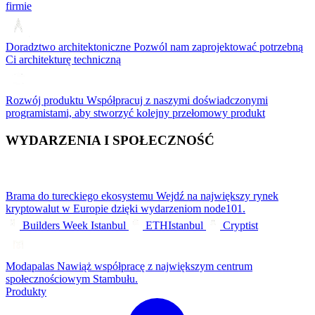
firmie
Doradztwo architektoniczne
Pozwól nam zaprojektować potrzebną
Ci architekturę techniczną
Rozwój produktu
Współpracuj z naszymi doświadczonymi
programistami, aby stworzyć kolejny przełomowy produkt
WYDARZENIA I SPOŁECZNOŚĆ
Brama do tureckiego ekosystemu
Wejdź na największy rynek
kryptowalut w Europie dzięki wydarzeniom node101.
Builders Week Istanbul
ETHIstanbul
Cryptist
Modapalas
Nawiąż współpracę z największym centrum
społecznościowym Stambułu.
Produkty