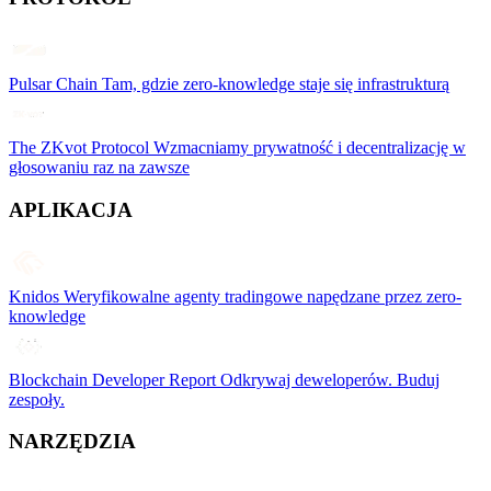
Pulsar Chain
Tam, gdzie zero-knowledge staje się infrastrukturą
The ZKvot Protocol
Wzmacniamy prywatność i decentralizację w
głosowaniu raz na zawsze
APLIKACJA
Knidos
Weryfikowalne agenty tradingowe napędzane przez zero-
knowledge
Blockchain Developer Report
Odkrywaj deweloperów. Buduj
zespoły.
NARZĘDZIA