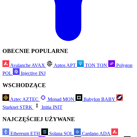
OBECNIE POPULARNE
Avalanche
AVAX
Aptos
APT
TON
TON
Polygon
POL
Injective
INJ
WSCHODZĄCE
Aztec
AZTEC
Monad
MON
Babylon
BABY
Starknet
STRK
Initia
INIT
NAJCZĘŚCIEJ UŻYWANE
Ethereum
ETH
Solana
SOL
Cardano
ADA