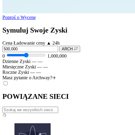
Poproś o Wycenę
Symuluj Swoje Zyski
Cena
Ładowanie ceny
▲
24h
ARCH
0
1,000,000
Dzienne Zyski
—
—
Miesięczne Zyski
—
—
Roczne Zyski
—
—
Masz pytanie o
Archway?
POWIĄZANE SIECI