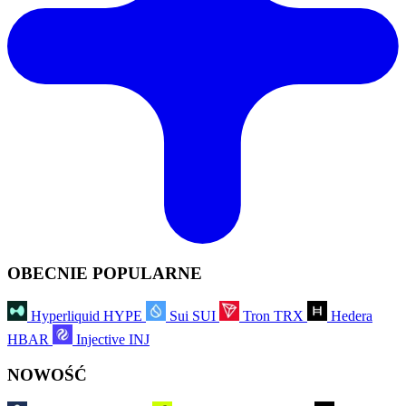
OBECNIE POPULARNE
Hyperliquid
HYPE
Sui
SUI
Tron
TRX
Hedera
HBAR
Injective
INJ
NOWOŚĆ