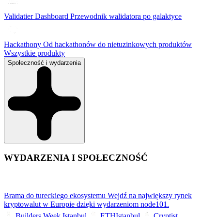
Validatier Dashboard
Przewodnik walidatora po galaktyce
Hackathony
Od hackathonów do nietuzinkowych produktów
Wszystkie produkty
Społeczność i wydarzenia
WYDARZENIA I SPOŁECZNOŚĆ
Brama do tureckiego ekosystemu
Wejdź na największy rynek
kryptowalut w Europie dzięki wydarzeniom node101.
Builders Week Istanbul
ETHIstanbul
Cryptist