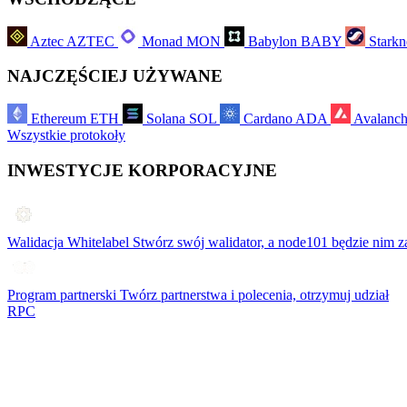
Aztec
AZTEC
Monad
MON
Babylon
BABY
Starkn
NAJCZĘŚCIEJ UŻYWANE
Ethereum
ETH
Solana
SOL
Cardano
ADA
Avalanc
Wszystkie protokoły
INWESTYCJE KORPORACYJNE
Walidacja Whitelabel
Stwórz swój walidator, a node101 będzie nim z
Program partnerski
Twórz partnerstwa i polecenia, otrzymuj udział
RPC