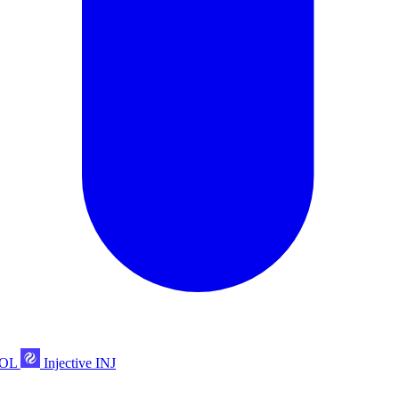
POL
Injective
INJ