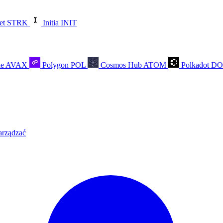
et
STRK
Initia
INIT
he
AVAX
Polygon
POL
Cosmos Hub
ATOM
Polkadot
D
arządzać