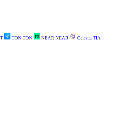
OT
TON
TON
NEAR
NEAR
Celestia
TIA