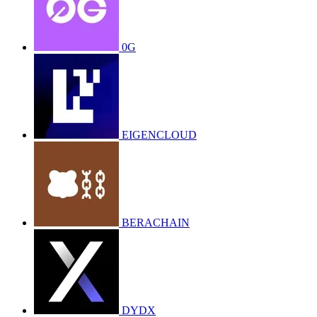
0G
EIGENCLOUD
BERACHAIN
DYDX