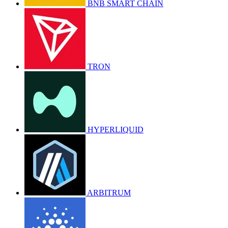
BNB SMART CHAIN
TRON
HYPERLIQUID
ARBITRUM