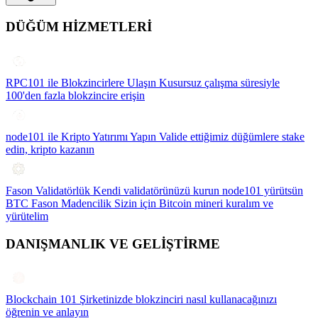
DÜĞÜM HİZMETLERİ
RPC101 ile Blokzincirlere Ulaşın
Kusursuz çalışma süresiyle
100'den fazla blokzincire erişin
node101 ile Kripto Yatırımı Yapın
Valide ettiğimiz düğümlere stake
edin, kripto kazanın
Fason Validatörlük
Kendi validatörünüzü kurun node101 yürütsün
BTC Fason Madencilik
Sizin için Bitcoin mineri kuralım ve
yürütelim
DANIŞMANLIK VE GELİŞTİRME
Blockchain 101
Şirketinizde blokzinciri nasıl kullanacağınızı
öğrenin ve anlayın