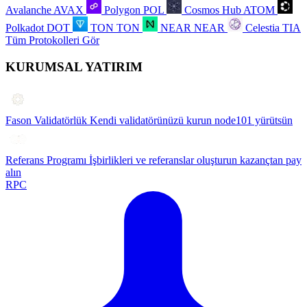
Avalanche
AVAX
Polygon
POL
Cosmos Hub
ATOM
Polkadot
DOT
TON
TON
NEAR
NEAR
Celestia
TIA
Tüm Protokolleri Gör
KURUMSAL YATIRIM
Fason Validatörlük
Kendi validatörünüzü kurun node101 yürütsün
Referans Programı
İşbirlikleri ve referanslar oluşturun kazançtan pay
alın
RPC