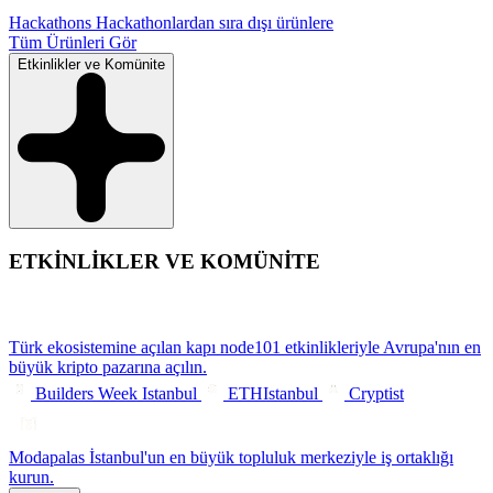
Hackathons
Hackathonlardan sıra dışı ürünlere
Tüm Ürünleri Gör
Etkinlikler ve Komünite
ETKİNLİKLER VE KOMÜNİTE
Türk ekosistemine açılan kapı
node101 etkinlikleriyle Avrupa'nın en
büyük kripto pazarına açılın.
Builders Week Istanbul
ETHIstanbul
Cryptist
Modapalas
İstanbul'un en büyük topluluk merkeziyle iş ortaklığı
kurun.