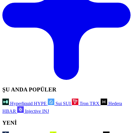
ŞU ANDA POPÜLER
Hyperliquid
HYPE
Sui
SUI
Tron
TRX
Hedera
HBAR
Injective
INJ
YENİ