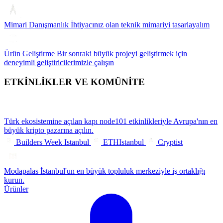
Mimari Danışmanlık
İhtiyacınız olan teknik mimariyi tasarlayalım
Ürün Geliştirme
Bir sonraki büyük projeyi geliştirmek için
deneyimli geliştiricilerimizle çalışın
ETKİNLİKLER VE KOMÜNİTE
Türk ekosistemine açılan kapı
node101 etkinlikleriyle Avrupa'nın en
büyük kripto pazarına açılın.
Builders Week Istanbul
ETHIstanbul
Cryptist
Modapalas
İstanbul'un en büyük topluluk merkeziyle iş ortaklığı
kurun.
Ürünler