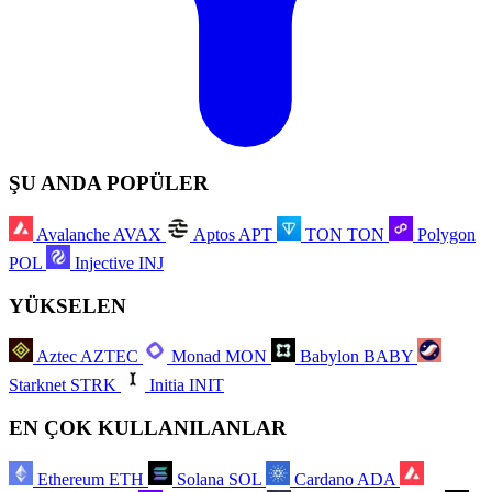
ŞU ANDA POPÜLER
Avalanche
AVAX
Aptos
APT
TON
TON
Polygon
POL
Injective
INJ
YÜKSELEN
Aztec
AZTEC
Monad
MON
Babylon
BABY
Starknet
STRK
Initia
INIT
EN ÇOK KULLANILANLAR
Ethereum
ETH
Solana
SOL
Cardano
ADA