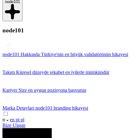
node101
node101
node101 Hakkında
Türkiye'nin en büyük validatörünün hikayesi
Takım
Küresel düzeyde rekabet en iyilerle mümkündür
Kariyer
Size en uygun pozisyona başvurun
Marka Detayları
node101 branding hikayesi
tr
en
pt
pl
Bize Ulaşın