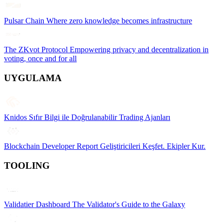
Pulsar Chain
Where zero knowledge becomes infrastructure
The ZKvot Protocol
Empowering privacy and decentralization in
voting, once and for all
UYGULAMA
Knidos
Sıfır Bilgi ile Doğrulanabilir Trading Ajanları
Blockchain Developer Report
Geliştiricileri Keşfet. Ekipler Kur.
TOOLING
Validatier Dashboard
The Validator's Guide to the Galaxy