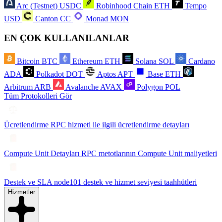
Arc (Testnet)
USDC
Robinhood Chain
ETH
Tempo
USD
Canton
CC
Monad
MON
EN ÇOK KULLANILANLAR
Bitcoin
BTC
Ethereum
ETH
Solana
SOL
Cardano
ADA
Polkadot
DOT
Aptos
APT
Base
ETH
Arbitrum
ARB
Avalanche
AVAX
Polygon
POL
Tüm Protokolleri Gör
Ücretlendirme
RPC hizmeti ile ilgili ücretlendirme detayları
Compute Unit Detayları
RPC metotlarının Compute Unit maliyetleri
Destek ve SLA
node101 destek ve hizmet seviyesi taahhütleri
Hizmetler