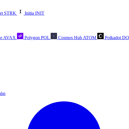
et
STRK
Initia
INIT
he
AVAX
Polygon
POL
Cosmos Hub
ATOM
Polkadot
D
alın