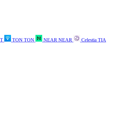
OT
TON
TON
NEAR
NEAR
Celestia
TIA