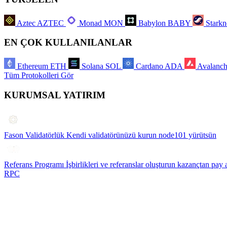
Aztec
AZTEC
Monad
MON
Babylon
BABY
Starkn
EN ÇOK KULLANILANLAR
Ethereum
ETH
Solana
SOL
Cardano
ADA
Avalanc
Tüm Protokolleri Gör
KURUMSAL YATIRIM
Fason Validatörlük
Kendi validatörünüzü kurun node101 yürütsün
Referans Programı
İşbirlikleri ve referanslar oluşturun kazançtan pay 
RPC