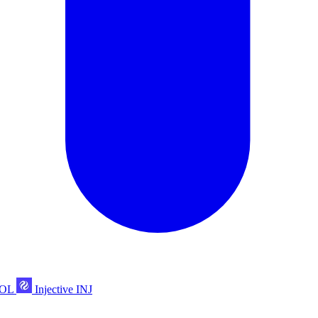
POL
Injective
INJ