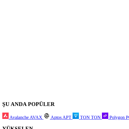
ŞU ANDA POPÜLER
Avalanche
AVAX
Aptos
APT
TON
TON
Polygon
YÜKSELEN