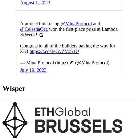
August 1, 2023
A project built using
@MinaProtocol
and
@CelestiaOrg
won the first-place prize at Lambda
zkWeek! 👏
Congrats to all of the builders paving the way for
ZK!
https://t.co/3eGvZVoS1U
— Mina Protocol (httpz) 🪶 (@MinaProtocol)
July 19, 2023
Wisper