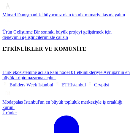
Mimari Danışmanlık
İhtiyacınız olan teknik mimariyi tasarlayalım
Ürün Geliştirme
Bir sonraki büyük projeyi geliştirmek için
deneyimli geliştiricilerimizle çalışın
ETKİNLİKLER VE KOMÜNİTE
Türk ekosistemine açılan kapı
node101 etkinlikleriyle Avrupa'nın en
büyük kripto pazarına açılın.
Builders Week Istanbul
ETHIstanbul
Cryptist
Modapalas
İstanbul'un en büyük topluluk merkeziyle iş ortaklığı
kurun.
Ürünler