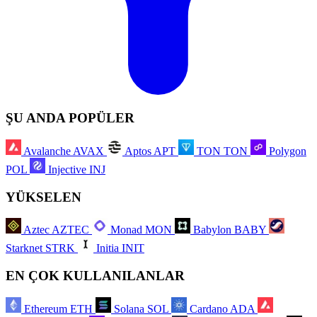
ŞU ANDA POPÜLER
Avalanche
AVAX
Aptos
APT
TON
TON
Polygon
POL
Injective
INJ
YÜKSELEN
Aztec
AZTEC
Monad
MON
Babylon
BABY
Starknet
STRK
Initia
INIT
EN ÇOK KULLANILANLAR
Ethereum
ETH
Solana
SOL
Cardano
ADA