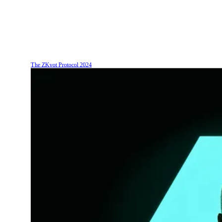
The ZKvot Protocol
2024