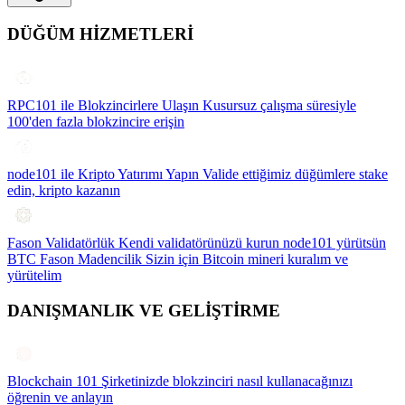
DÜĞÜM HİZMETLERİ
RPC101 ile Blokzincirlere Ulaşın
Kusursuz çalışma süresiyle
100'den fazla blokzincire erişin
node101 ile Kripto Yatırımı Yapın
Valide ettiğimiz düğümlere stake
edin, kripto kazanın
Fason Validatörlük
Kendi validatörünüzü kurun node101 yürütsün
BTC Fason Madencilik
Sizin için Bitcoin mineri kuralım ve
yürütelim
DANIŞMANLIK VE GELİŞTİRME
Blockchain 101
Şirketinizde blokzinciri nasıl kullanacağınızı
öğrenin ve anlayın