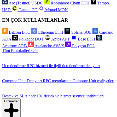
Arc (Testnet)
USDC
Robinhood Chain
ETH
Tempo
USD
Canton
CC
Monad
MON
EN ÇOK KULLANILANLAR
Bitcoin
BTC
Ethereum
ETH
Solana
SOL
Cardano
ADA
Polkadot
DOT
Aptos
APT
Base
ETH
Arbitrum
ARB
Avalanche
AVAX
Polygon
POL
Tüm Protokolleri Gör
Ücretlendirme
RPC hizmeti ile ilgili ücretlendirme detayları
Compute Unit Detayları
RPC metotlarının Compute Unit maliyetleri
Destek ve SLA
node101 destek ve hizmet seviyesi taahhütleri
Hizmetler