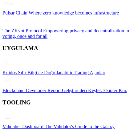
Pulsar Chain
Where zero knowledge becomes infrastructure
The ZKvot Protocol
Empowering privacy and decentralization in
voting, once and for all
UYGULAMA
Knidos
Sıfır Bilgi ile Doğrulanabilir Trading Ajanları
Blockchain Developer Report
Geliştiricileri Keşfet. Ekipler Kur.
TOOLING
Validatier Dashboard
The Validator's Guide to the Galaxy