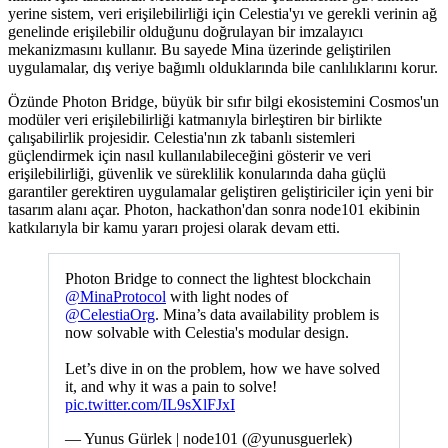
yerine sistem, veri erişilebilirliği için Celestia'yı ve gerekli verinin ağ
genelinde erişilebilir olduğunu doğrulayan bir imzalayıcı
mekanizmasını kullanır. Bu sayede Mina üzerinde geliştirilen
uygulamalar, dış veriye bağımlı olduklarında bile canlılıklarını korur.
Özünde Photon Bridge, büyük bir sıfır bilgi ekosistemini Cosmos'un
modüler veri erişilebilirliği katmanıyla birleştiren bir birlikte
çalışabilirlik projesidir. Celestia'nın zk tabanlı sistemleri
güçlendirmek için nasıl kullanılabileceğini gösterir ve veri
erişilebilirliği, güvenlik ve süreklilik konularında daha güçlü
garantiler gerektiren uygulamalar geliştiren geliştiriciler için yeni bir
tasarım alanı açar. Photon, hackathon'dan sonra node101 ekibinin
katkılarıyla bir kamu yararı projesi olarak devam etti.
Photon Bridge to connect the lightest blockchain
@MinaProtocol
with light nodes of
@CelestiaOrg
. Mina’s data availability problem is
now solvable with Celestia's modular design.
Let’s dive in on the problem, how we have solved
it, and why it was a pain to solve!
pic.twitter.com/IL9sXlFJxI
— Yunus Gürlek | node101 (@yunusguerlek)