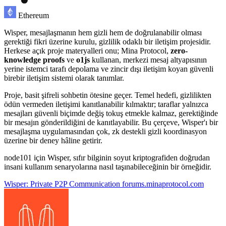
Ethereum
Wisper, mesajlaşmanın hem gizli hem de doğrulanabilir olması
gerektiği fikri üzerine kurulu, gizlilik odaklı bir iletişim projesidir.
Herkese açık proje materyalleri onu; Mina Protocol,
zero-
knowledge proofs
ve
o1js
kullanan, merkezi mesaj altyapısının
yerine istemci tarafı depolama ve zincir dışı iletişim koyan güvenli
birebir iletişim sistemi olarak tanımlar.
Proje, basit şifreli sohbetin ötesine geçer. Temel hedefi, gizlilikten
ödün vermeden iletişimi kanıtlanabilir kılmaktır; taraflar yalnızca
mesajları güvenli biçimde değiş tokuş etmekle kalmaz, gerektiğinde
bir mesajın gönderildiğini de kanıtlayabilir. Bu çerçeve, Wisper'ı bir
mesajlaşma uygulamasından çok, zk destekli gizli koordinasyon
üzerine bir deney hâline getirir.
node101 için Wisper, sıfır bilginin soyut kriptografiden doğrudan
insani kullanım senaryolarına nasıl taşınabileceğinin bir örneğidir.
Wisper: Private P2P Communication
forums.minaprotocol.com