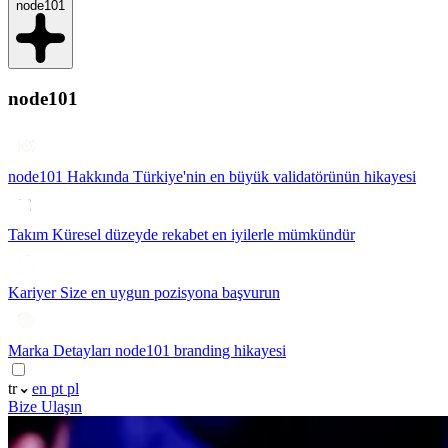
node101
node101
node101 Hakkında
Türkiye'nin en büyük validatörünün hikayesi
Takım
Küresel düzeyde rekabet en iyilerle mümkündür
Kariyer
Size en uygun pozisyona başvurun
Marka Detayları
node101 branding hikayesi
tr
en
pt
pl
Bize Ulaşın