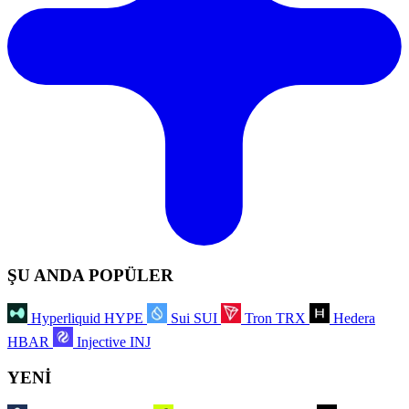
ŞU ANDA POPÜLER
Hyperliquid
HYPE
Sui
SUI
Tron
TRX
Hedera
HBAR
Injective
INJ
YENİ