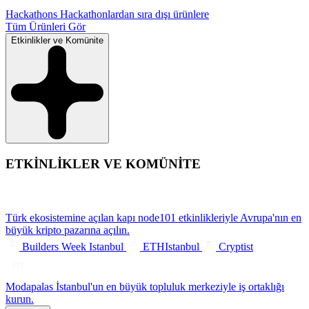
Hackathons
Hackathonlardan sıra dışı ürünlere
Tüm Ürünleri Gör
Etkinlikler ve Komünite
ETKİNLİKLER VE KOMÜNİTE
Türk ekosistemine açılan kapı
node101 etkinlikleriyle Avrupa'nın en
büyük kripto pazarına açılın.
Builders Week Istanbul
ETHIstanbul
Cryptist
Modapalas
İstanbul'un en büyük topluluk merkeziyle iş ortaklığı
kurun.