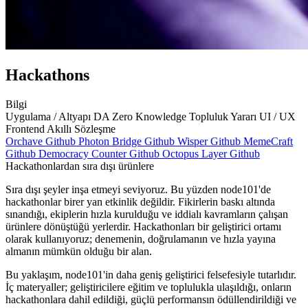
Hackathons
Bilgi
Uygulama / Altyapı
DA
Zero Knowledge
Topluluk Yararı
UI / UX
Frontend
Akıllı Sözleşme
Orchave Github
Photon Bridge Github
Wisper Github
MemeCraft
Github
Democracy Counter Github
Octopus Layer Github
Hackathonlardan sıra dışı ürünlere
Sıra dışı şeyler inşa etmeyi seviyoruz. Bu yüzden node101'de
hackathonlar birer yan etkinlik değildir. Fikirlerin baskı altında
sınandığı, ekiplerin hızla kurulduğu ve iddialı kavramların çalışan
ürünlere dönüştüğü yerlerdir. Hackathonları bir geliştirici ortamı
olarak kullanıyoruz; denemenin, doğrulamanın ve hızla yayına
almanın mümkün olduğu bir alan.
Bu yaklaşım, node101'in daha geniş geliştirici felsefesiyle tutarlıdır.
İç materyaller; geliştiricilere eğitim ve toplulukla ulaşıldığı, onların
hackathonlara dahil edildiği, güçlü performansın ödüllendirildiği ve