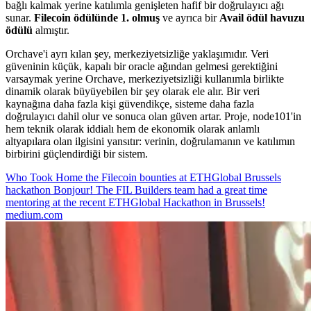
bağlı kalmak yerine katılımla genişleten hafif bir doğrulayıcı ağı
sunar.
Filecoin ödülünde 1. olmuş
ve ayrıca bir
Avail ödül havuzu
ödülü
almıştır.
Orchave'i ayrı kılan şey, merkeziyetsizliğe yaklaşımıdır. Veri
güveninin küçük, kapalı bir oracle ağından gelmesi gerektiğini
varsaymak yerine Orchave, merkeziyetsizliği kullanımla birlikte
dinamik olarak büyüyebilen bir şey olarak ele alır. Bir veri
kaynağına daha fazla kişi güvendikçe, sisteme daha fazla
doğrulayıcı dahil olur ve sonuca olan güven artar. Proje, node101'in
hem teknik olarak iddialı hem de ekonomik olarak anlamlı
altyapılara olan ilgisini yansıtır: verinin, doğrulamanın ve katılımın
birbirini güçlendirdiği bir sistem.
Who Took Home the Filecoin bounties at ETHGlobal Brussels
hackathon
Bonjour! The FIL Builders team had a great time
mentoring at the recent ETHGlobal Hackathon in Brussels!
medium.com