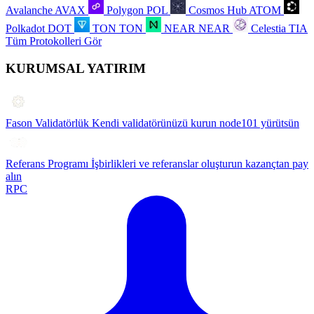
Avalanche
AVAX
Polygon
POL
Cosmos Hub
ATOM
Polkadot
DOT
TON
TON
NEAR
NEAR
Celestia
TIA
Tüm Protokolleri Gör
KURUMSAL YATIRIM
Fason Validatörlük
Kendi validatörünüzü kurun node101 yürütsün
Referans Programı
İşbirlikleri ve referanslar oluşturun kazançtan pay
alın
RPC