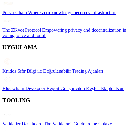
Pulsar Chain
Where zero knowledge becomes infrastructure
The ZKvot Protocol
Empowering privacy and decentralization in
voting, once and for all
UYGULAMA
Knidos
Sıfır Bilgi ile Doğrulanabilir Trading Ajanları
Blockchain Developer Report
Geliştiricileri Keşfet. Ekipler Kur.
TOOLING
Validatier Dashboard
The Validator's Guide to the Galaxy