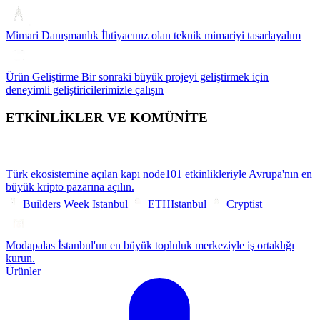
Mimari Danışmanlık
İhtiyacınız olan teknik mimariyi tasarlayalım
Ürün Geliştirme
Bir sonraki büyük projeyi geliştirmek için
deneyimli geliştiricilerimizle çalışın
ETKİNLİKLER VE KOMÜNİTE
Türk ekosistemine açılan kapı
node101 etkinlikleriyle Avrupa'nın en
büyük kripto pazarına açılın.
Builders Week Istanbul
ETHIstanbul
Cryptist
Modapalas
İstanbul'un en büyük topluluk merkeziyle iş ortaklığı
kurun.
Ürünler