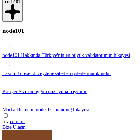
node101
node101
node101 Hakkında
Türkiye'nin en büyük validatörünün hikayesi
Takım
Küresel düzeyde rekabet en iyilerle mümkündür
Kariyer
Size en uygun pozisyona başvurun
Marka Detayları
node101 branding hikayesi
tr
en
pt
pl
Bize Ulaşın