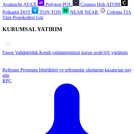
Avalanche
AVAX
Polygon
POL
Cosmos Hub
ATOM
Polkadot
DOT
TON
TON
NEAR
NEAR
Celestia
TIA
Tüm Protokolleri Gör
KURUMSAL YATIRIM
Fason Validatörlük
Kendi validatörünüzü kurun node101 yürütsün
Referans Programı
İşbirlikleri ve referanslar oluşturun kazançtan pay
alın
RPC