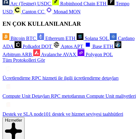
Arc (Testnet)
USDC
Robinhood Chain
ETH
Tempo
USD
Canton
CC
Monad
MON
EN ÇOK KULLANILANLAR
Bitcoin
BTC
Ethereum
ETH
Solana
SOL
Cardano
ADA
Polkadot
DOT
Aptos
APT
Base
ETH
Arbitrum
ARB
Avalanche
AVAX
Polygon
POL
Tüm Protokolleri Gör
Ücretlendirme
RPC hizmeti ile ilgili ücretlendirme detayları
Compute Unit Detayları
RPC metotlarının Compute Unit maliyetleri
Destek ve SLA
node101 destek ve hizmet seviyesi taahhütleri
Hizmetler