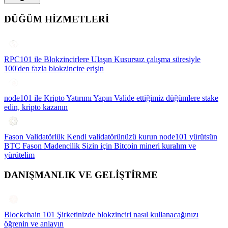
DÜĞÜM HİZMETLERİ
RPC101 ile Blokzincirlere Ulaşın
Kusursuz çalışma süresiyle
100'den fazla blokzincire erişin
node101 ile Kripto Yatırımı Yapın
Valide ettiğimiz düğümlere stake
edin, kripto kazanın
Fason Validatörlük
Kendi validatörünüzü kurun node101 yürütsün
BTC Fason Madencilik
Sizin için Bitcoin mineri kuralım ve
yürütelim
DANIŞMANLIK VE GELİŞTİRME
Blockchain 101
Şirketinizde blokzinciri nasıl kullanacağınızı
öğrenin ve anlayın