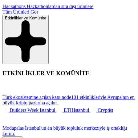
Hackathons
Hackathonlardan sıra dışı ürünlere
Tüm Ürünleri Gör
Etkinlikler ve Komünite
ETKİNLİKLER VE KOMÜNİTE
Türk ekosistemine açılan kapı
node101 etkinlikleriyle Avrupa'nın en
büyük kripto pazarına açılın.
Builders Week Istanbul
ETHIstanbul
Cryptist
Modapalas
İstanbul'un en büyük topluluk merkeziyle iş ortaklığı
kurun.