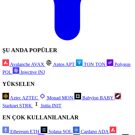
ŞU ANDA POPÜLER
Avalanche
AVAX
Aptos
APT
TON
TON
Polygon
POL
Injective
INJ
YÜKSELEN
Aztec
AZTEC
Monad
MON
Babylon
BABY
Starknet
STRK
Initia
INIT
EN ÇOK KULLANILANLAR
Ethereum
ETH
Solana
SOL
Cardano
ADA