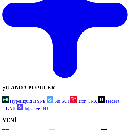
ŞU ANDA POPÜLER
Hyperliquid
HYPE
Sui
SUI
Tron
TRX
Hedera
HBAR
Injective
INJ
YENİ