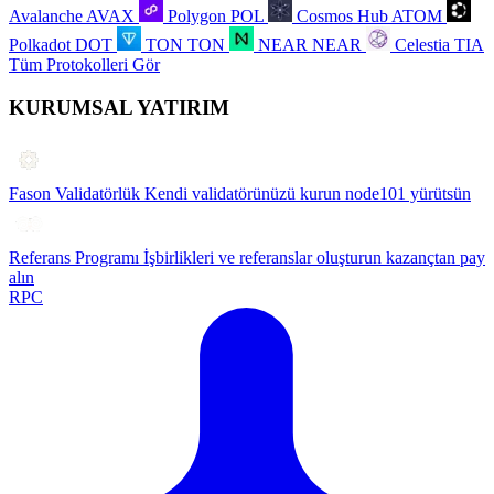
Avalanche
AVAX
Polygon
POL
Cosmos Hub
ATOM
Polkadot
DOT
TON
TON
NEAR
NEAR
Celestia
TIA
Tüm Protokolleri Gör
KURUMSAL YATIRIM
Fason Validatörlük
Kendi validatörünüzü kurun node101 yürütsün
Referans Programı
İşbirlikleri ve referanslar oluşturun kazançtan pay
alın
RPC