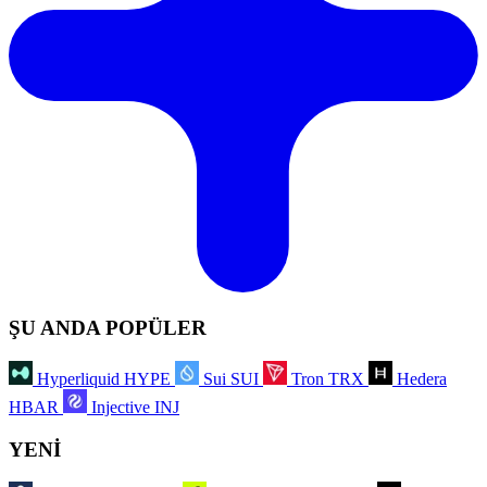
ŞU ANDA POPÜLER
Hyperliquid
HYPE
Sui
SUI
Tron
TRX
Hedera
HBAR
Injective
INJ
YENİ