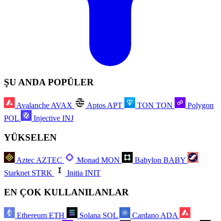
ŞU ANDA POPÜLER
Avalanche
AVAX
Aptos
APT
TON
TON
Polygon
POL
Injective
INJ
YÜKSELEN
Aztec
AZTEC
Monad
MON
Babylon
BABY
Starknet
STRK
Initia
INIT
EN ÇOK KULLANILANLAR
Ethereum
ETH
Solana
SOL
Cardano
ADA