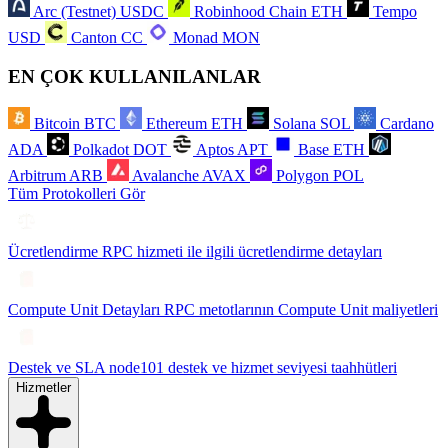
Arc (Testnet)
USDC
Robinhood Chain
ETH
Tempo
USD
Canton
CC
Monad
MON
EN ÇOK KULLANILANLAR
Bitcoin
BTC
Ethereum
ETH
Solana
SOL
Cardano
ADA
Polkadot
DOT
Aptos
APT
Base
ETH
Arbitrum
ARB
Avalanche
AVAX
Polygon
POL
Tüm Protokolleri Gör
Ücretlendirme
RPC hizmeti ile ilgili ücretlendirme detayları
Compute Unit Detayları
RPC metotlarının Compute Unit maliyetleri
Destek ve SLA
node101 destek ve hizmet seviyesi taahhütleri
Hizmetler