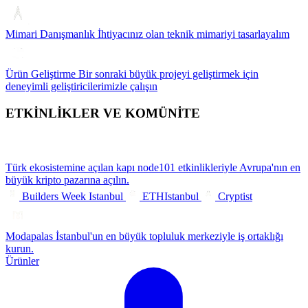
Mimari Danışmanlık
İhtiyacınız olan teknik mimariyi tasarlayalım
Ürün Geliştirme
Bir sonraki büyük projeyi geliştirmek için
deneyimli geliştiricilerimizle çalışın
ETKİNLİKLER VE KOMÜNİTE
Türk ekosistemine açılan kapı
node101 etkinlikleriyle Avrupa'nın en
büyük kripto pazarına açılın.
Builders Week Istanbul
ETHIstanbul
Cryptist
Modapalas
İstanbul'un en büyük topluluk merkeziyle iş ortaklığı
kurun.
Ürünler