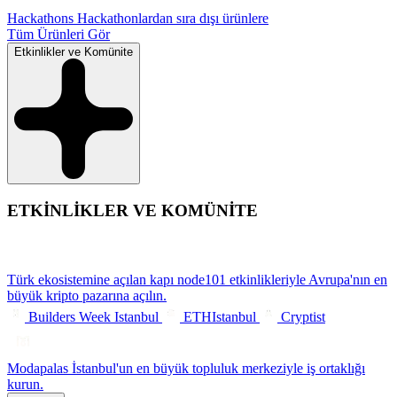
Hackathons
Hackathonlardan sıra dışı ürünlere
Tüm Ürünleri Gör
Etkinlikler ve Komünite
ETKİNLİKLER VE KOMÜNİTE
Türk ekosistemine açılan kapı
node101 etkinlikleriyle Avrupa'nın en
büyük kripto pazarına açılın.
Builders Week Istanbul
ETHIstanbul
Cryptist
Modapalas
İstanbul'un en büyük topluluk merkeziyle iş ortaklığı
kurun.