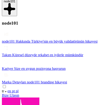
node101
node101
node101 Hakkında
Türkiye'nin en büyük validatörünün hikayesi
Takım
Küresel düzeyde rekabet en iyilerle mümkündür
Kariyer
Size en uygun pozisyona başvurun
Marka Detayları
node101 branding hikayesi
tr
en
pt
pl
Bize Ulaşın