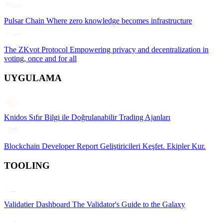
Pulsar Chain
Where zero knowledge becomes infrastructure
The ZKvot Protocol
Empowering privacy and decentralization in
voting, once and for all
UYGULAMA
Knidos
Sıfır Bilgi ile Doğrulanabilir Trading Ajanları
Blockchain Developer Report
Geliştiricileri Keşfet. Ekipler Kur.
TOOLING
Validatier Dashboard
The Validator's Guide to the Galaxy