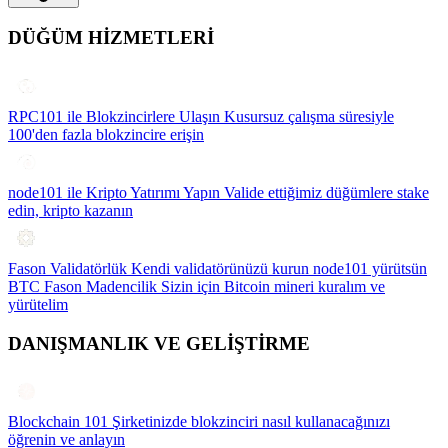
DÜĞÜM HİZMETLERİ
RPC101 ile Blokzincirlere Ulaşın
Kusursuz çalışma süresiyle
100'den fazla blokzincire erişin
node101 ile Kripto Yatırımı Yapın
Valide ettiğimiz düğümlere stake
edin, kripto kazanın
Fason Validatörlük
Kendi validatörünüzü kurun node101 yürütsün
BTC Fason Madencilik
Sizin için Bitcoin mineri kuralım ve
yürütelim
DANIŞMANLIK VE GELİŞTİRME
Blockchain 101
Şirketinizde blokzinciri nasıl kullanacağınızı
öğrenin ve anlayın