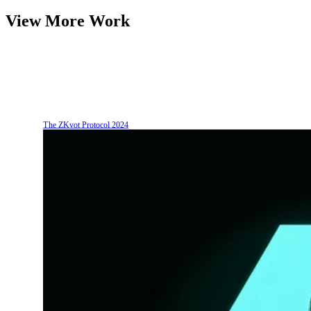
View More Work
The ZKvot Protocol
2024