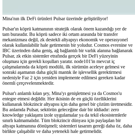
Mina'nın ilk DeFi ürünleri Pulsar üzerinde geliştiriliyor!
Pulsar'ın köprü katmanının stratejik olarak önem kazandığı yer de
tam burasıdır. Bu köprü sadece iki ortam arasında bir transfer
mekanizması değil, zk destekli altyapıyı ekonomik ve operasyonel
olarak kullanılabilir hale getirmenin bir yoludur. Cosmos evrenine ve
IBC üzerinden daha geniş, ağ bağlantılı bir varlık alanına bağlanarak
Pulsar, zk etkin sistemler etrafında gerçek bir DeFi yüzeyinin
oluşması için gerekli koşulları yaratır. node101'in mevcut iç
çalışmalarında da köprü modülü, ilk sürümün aceleye gelmesi ve
sonraki aşamanın daha güçlü mantık ile işlevsellik gerektirmesi
nedeniyle Faz 2 için yeniden implemente edilmesi gereken kadar
önemli çerçevelenmektedir.
Pulsar'ı anlamlı kılan şey, Mina'yı genişletmesi ya da Cosmos'u
entegre etmesi değildir. Her ikisinin de en güçlü özelliklerini
kullanarak blokzincir altyapısı için daha genel bir çözüm üretmesidir.
Bu anlamda Pulsar, sektörün geleceğine dair bir iddiadır: zero
knowledge yaklaşımı izole uygulamalar ya da tekil ekosistemlerle
sınırlı kalmamalıdır. Tüm blokzincir dünyası için paylaşılan bir
altyapı katmanına dönüşmeli; sistemleri tasarım gereği daha öz, daha
birlikte çalışabilir ve daha yetenekli hale getirmelidir.