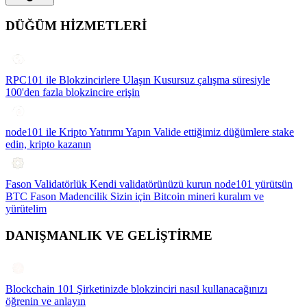
DÜĞÜM HİZMETLERİ
RPC101 ile Blokzincirlere Ulaşın
Kusursuz çalışma süresiyle
100'den fazla blokzincire erişin
node101 ile Kripto Yatırımı Yapın
Valide ettiğimiz düğümlere stake
edin, kripto kazanın
Fason Validatörlük
Kendi validatörünüzü kurun node101 yürütsün
BTC Fason Madencilik
Sizin için Bitcoin mineri kuralım ve
yürütelim
DANIŞMANLIK VE GELİŞTİRME
Blockchain 101
Şirketinizde blokzinciri nasıl kullanacağınızı
öğrenin ve anlayın