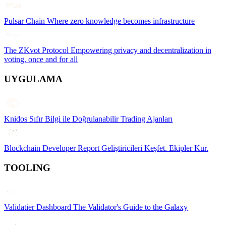
Pulsar Chain
Where zero knowledge becomes infrastructure
The ZKvot Protocol
Empowering privacy and decentralization in
voting, once and for all
UYGULAMA
Knidos
Sıfır Bilgi ile Doğrulanabilir Trading Ajanları
Blockchain Developer Report
Geliştiricileri Keşfet. Ekipler Kur.
TOOLING
Validatier Dashboard
The Validator's Guide to the Galaxy