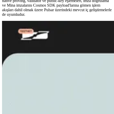
native proving, validatör ve public-key eşlemeleri, imza doğrulama
ve Mina imzalarını Cosmos SDK payload'larına gömen işlem
akışları dahil olmak üzere Pulsar üzerindeki mevcut iç geliştirmelerle
de uyumludur.