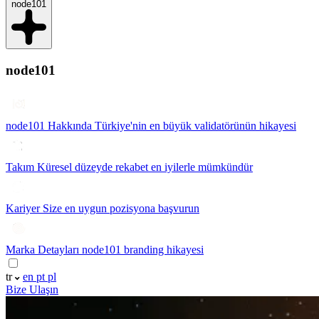
node101
node101
node101 Hakkında
Türkiye'nin en büyük validatörünün hikayesi
Takım
Küresel düzeyde rekabet en iyilerle mümkündür
Kariyer
Size en uygun pozisyona başvurun
Marka Detayları
node101 branding hikayesi
tr
en
pt
pl
Bize Ulaşın