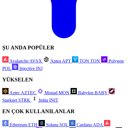
ŞU ANDA POPÜLER
Avalanche
AVAX
Aptos
APT
TON
TON
Polygon
POL
Injective
INJ
YÜKSELEN
Aztec
AZTEC
Monad
MON
Babylon
BABY
Starknet
STRK
Initia
INIT
EN ÇOK KULLANILANLAR
Ethereum
ETH
Solana
SOL
Cardano
ADA