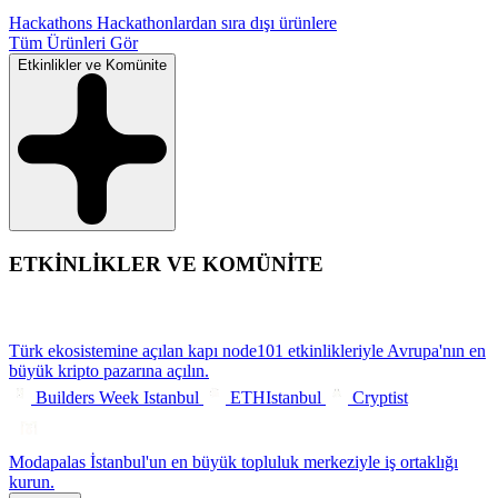
Hackathons
Hackathonlardan sıra dışı ürünlere
Tüm Ürünleri Gör
Etkinlikler ve Komünite
ETKİNLİKLER VE KOMÜNİTE
Türk ekosistemine açılan kapı
node101 etkinlikleriyle Avrupa'nın en
büyük kripto pazarına açılın.
Builders Week Istanbul
ETHIstanbul
Cryptist
Modapalas
İstanbul'un en büyük topluluk merkeziyle iş ortaklığı
kurun.