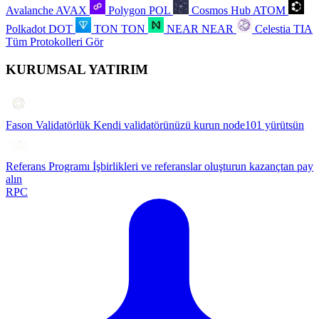
Avalanche
AVAX
Polygon
POL
Cosmos Hub
ATOM
Polkadot
DOT
TON
TON
NEAR
NEAR
Celestia
TIA
Tüm Protokolleri Gör
KURUMSAL YATIRIM
Fason Validatörlük
Kendi validatörünüzü kurun node101 yürütsün
Referans Programı
İşbirlikleri ve referanslar oluşturun kazançtan pay
alın
RPC