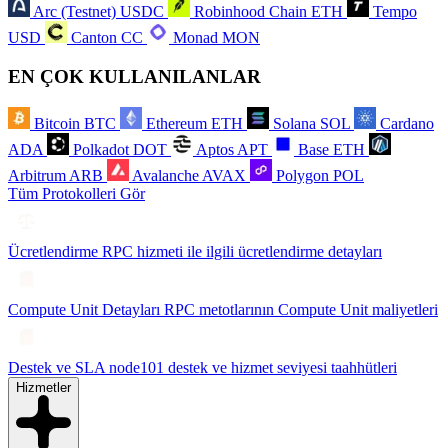
Arc (Testnet)
USDC
Robinhood Chain
ETH
Tempo
USD
Canton
CC
Monad
MON
EN ÇOK KULLANILANLAR
Bitcoin
BTC
Ethereum
ETH
Solana
SOL
Cardano
ADA
Polkadot
DOT
Aptos
APT
Base
ETH
Arbitrum
ARB
Avalanche
AVAX
Polygon
POL
Tüm Protokolleri Gör
Ücretlendirme
RPC hizmeti ile ilgili ücretlendirme detayları
Compute Unit Detayları
RPC metotlarının Compute Unit maliyetleri
Destek ve SLA
node101 destek ve hizmet seviyesi taahhütleri
Hizmetler