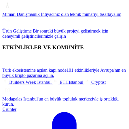
Mimari Danışmanlık
İhtiyacınız olan teknik mimariyi tasarlayalım
Ürün Geliştirme
Bir sonraki büyük projeyi geliştirmek için
deneyimli geliştiricilerimizle çalışın
ETKİNLİKLER VE KOMÜNİTE
Türk ekosistemine açılan kapı
node101 etkinlikleriyle Avrupa'nın en
büyük kripto pazarına açılın.
Builders Week Istanbul
ETHIstanbul
Cryptist
Modapalas
İstanbul'un en büyük topluluk merkeziyle iş ortaklığı
kurun.
Ürünler