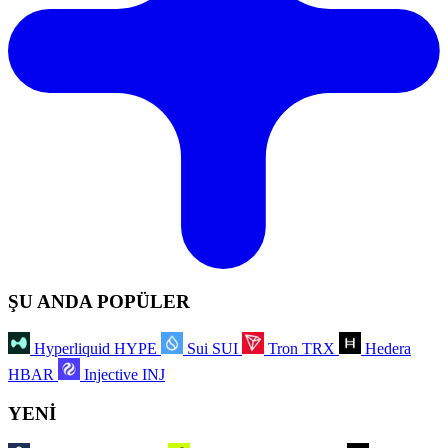
ŞU ANDA POPÜLER
Hyperliquid
HYPE
Sui
SUI
Tron
TRX
Hedera
HBAR
Injective
INJ
YENİ