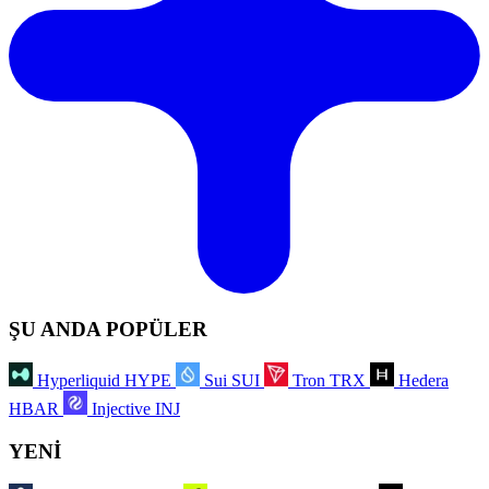
ŞU ANDA POPÜLER
Hyperliquid
HYPE
Sui
SUI
Tron
TRX
Hedera
HBAR
Injective
INJ
YENİ