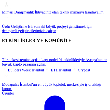
Mimari Danışmanlık
İhtiyacınız olan teknik mimariyi tasarlayalım
Ürün Geliştirme
Bir sonraki büyük projeyi geliştirmek için
deneyimli geliştiricilerimizle çalışın
ETKİNLİKLER VE KOMÜNİTE
Türk ekosistemine açılan kapı
node101 etkinlikleriyle Avrupa'nın en
büyük kripto pazarına açılın.
Builders Week Istanbul
ETHIstanbul
Cryptist
Modapalas
İstanbul'un en büyük topluluk merkeziyle iş ortaklığı
kurun.
Ürünler