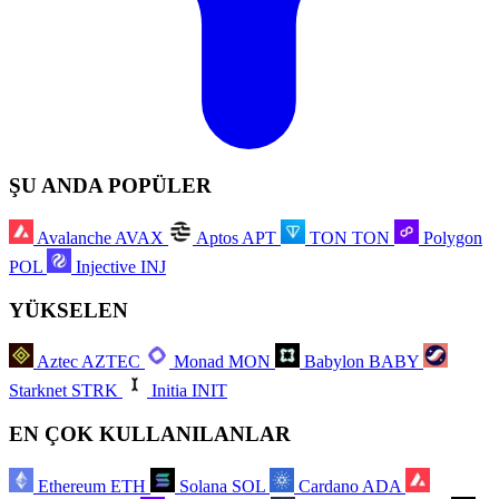
ŞU ANDA POPÜLER
Avalanche
AVAX
Aptos
APT
TON
TON
Polygon
POL
Injective
INJ
YÜKSELEN
Aztec
AZTEC
Monad
MON
Babylon
BABY
Starknet
STRK
Initia
INIT
EN ÇOK KULLANILANLAR
Ethereum
ETH
Solana
SOL
Cardano
ADA