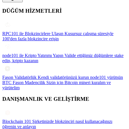
DÜĞÜM HİZMETLERİ
RPC101 ile Blokzincirlere Ulaşın
Kusursuz çalışma süresiyle
100'den fazla blokzincire erişin
node101 ile Kripto Yatırımı Yapın
Valide ettiğimiz düğümlere stake
edin, kripto kazanın
Fason Validatörlük
Kendi validatörünüzü kurun node101 yürütsün
BTC Fason Madencilik
Sizin için Bitcoin mineri kuralım ve
yürütelim
DANIŞMANLIK VE GELİŞTİRME
Blockchain 101
Şirketinizde blokzinciri nasıl kullanacağınızı
öğrenin ve anlayın