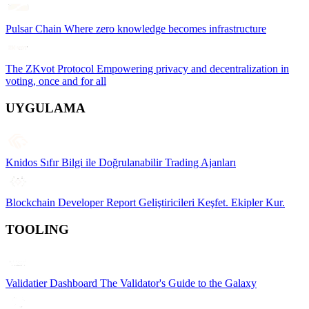
Pulsar Chain
Where zero knowledge becomes infrastructure
The ZKvot Protocol
Empowering privacy and decentralization in
voting, once and for all
UYGULAMA
Knidos
Sıfır Bilgi ile Doğrulanabilir Trading Ajanları
Blockchain Developer Report
Geliştiricileri Keşfet. Ekipler Kur.
TOOLING
Validatier Dashboard
The Validator's Guide to the Galaxy