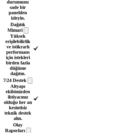
durumunu
sade bir
panelden
izleyin.
Dağıtık
Mimari
Yüksek
erişilebilirlik
ve istikrarlı
performans
için istekleri
birden fazla
düğüme
dağıtın.
7/24
Destek
Altyapı
ekibimizden
ihtiyacınız
olduğu her an
kesintisiz
teknik destek
alın.
Olay
Raporları