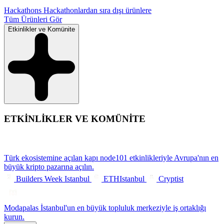
Hackathons
Hackathonlardan sıra dışı ürünlere
Tüm Ürünleri Gör
Etkinlikler ve Komünite
ETKİNLİKLER VE KOMÜNİTE
Türk ekosistemine açılan kapı
node101 etkinlikleriyle Avrupa'nın en
büyük kripto pazarına açılın.
Builders Week Istanbul
ETHIstanbul
Cryptist
Modapalas
İstanbul'un en büyük topluluk merkeziyle iş ortaklığı
kurun.