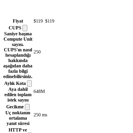
Fiyat
$119
$119
CUPS
Saniye başına
Compute Unit
sayısı.
CUPS'ın nasıl
250
hesaplandığı
hakkında
aşağıdan daha
fazla bilgi
edinebilirsiniz.
Aylık
Kota
Aya dahil
648M
edilen toplam
istek sayısı
Gecikme
Uç noktanın
250 ms
ortalama
yanıt süresi
HTTP ve