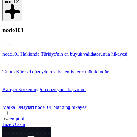
node101
node101
node101 Hakkında
Türkiye'nin en büyük validatörünün hikayesi
Takım
Küresel düzeyde rekabet en iyilerle mümkündür
Kariyer
Size en uygun pozisyona başvurun
Marka Detayları
node101 branding hikayesi
tr
en
pt
pl
Bize Ulaşın