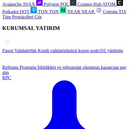
Avalanche
AVAX
Polygon
POL
Cosmos Hub
ATOM
Polkadot
DOT
TON
TON
NEAR
NEAR
Celestia
TIA
Tüm Protokolleri Gör
KURUMSAL YATIRIM
Fason Validatörlük
Kendi validatörünüzü kurun node101 yürütsün
Referans Programı
İşbirlikleri ve referanslar oluşturun kazançtan pay
alın
RPC