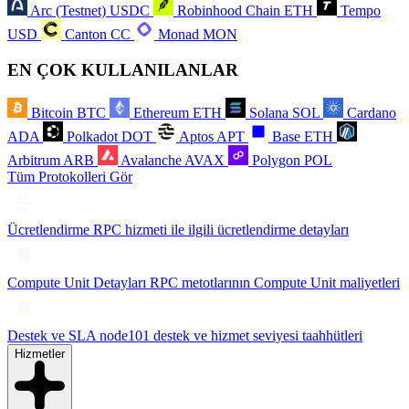
Arc (Testnet)
USDC
Robinhood Chain
ETH
Tempo
USD
Canton
CC
Monad
MON
EN ÇOK KULLANILANLAR
Bitcoin
BTC
Ethereum
ETH
Solana
SOL
Cardano
ADA
Polkadot
DOT
Aptos
APT
Base
ETH
Arbitrum
ARB
Avalanche
AVAX
Polygon
POL
Tüm Protokolleri Gör
Ücretlendirme
RPC hizmeti ile ilgili ücretlendirme detayları
Compute Unit Detayları
RPC metotlarının Compute Unit maliyetleri
Destek ve SLA
node101 destek ve hizmet seviyesi taahhütleri
Hizmetler