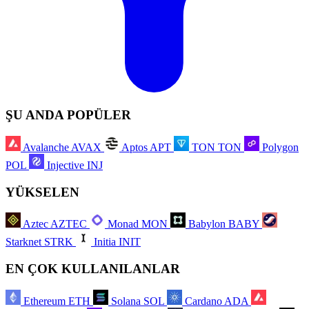
ŞU ANDA POPÜLER
Avalanche
AVAX
Aptos
APT
TON
TON
Polygon
POL
Injective
INJ
YÜKSELEN
Aztec
AZTEC
Monad
MON
Babylon
BABY
Starknet
STRK
Initia
INIT
EN ÇOK KULLANILANLAR
Ethereum
ETH
Solana
SOL
Cardano
ADA