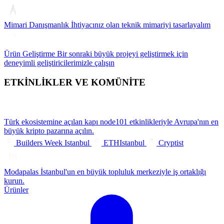
Mimari Danışmanlık
İhtiyacınız olan teknik mimariyi tasarlayalım
Ürün Geliştirme
Bir sonraki büyük projeyi geliştirmek için
deneyimli geliştiricilerimizle çalışın
ETKİNLİKLER VE KOMÜNİTE
Türk ekosistemine açılan kapı
node101 etkinlikleriyle Avrupa'nın en
büyük kripto pazarına açılın.
Builders Week Istanbul
ETHIstanbul
Cryptist
Modapalas
İstanbul'un en büyük topluluk merkeziyle iş ortaklığı
kurun.
Ürünler