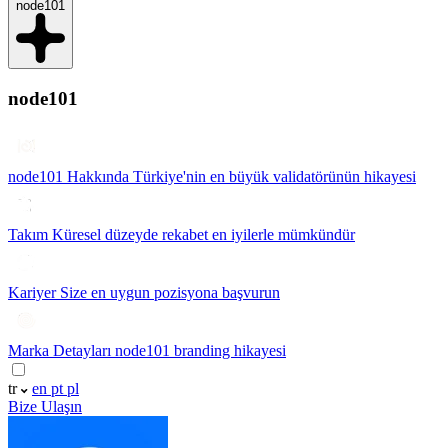
node101
node101
node101 Hakkında
Türkiye'nin en büyük validatörünün hikayesi
Takım
Küresel düzeyde rekabet en iyilerle mümkündür
Kariyer
Size en uygun pozisyona başvurun
Marka Detayları
node101 branding hikayesi
tr
en
pt
pl
Bize Ulaşın