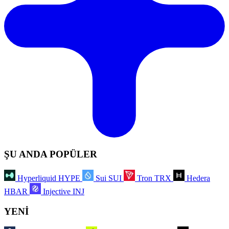
ŞU ANDA POPÜLER
Hyperliquid
HYPE
Sui
SUI
Tron
TRX
Hedera
HBAR
Injective
INJ
YENİ