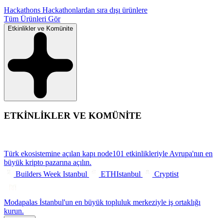
Hackathons
Hackathonlardan sıra dışı ürünlere
Tüm Ürünleri Gör
Etkinlikler ve Komünite
ETKİNLİKLER VE KOMÜNİTE
Türk ekosistemine açılan kapı
node101 etkinlikleriyle Avrupa'nın en
büyük kripto pazarına açılın.
Builders Week Istanbul
ETHIstanbul
Cryptist
Modapalas
İstanbul'un en büyük topluluk merkeziyle iş ortaklığı
kurun.