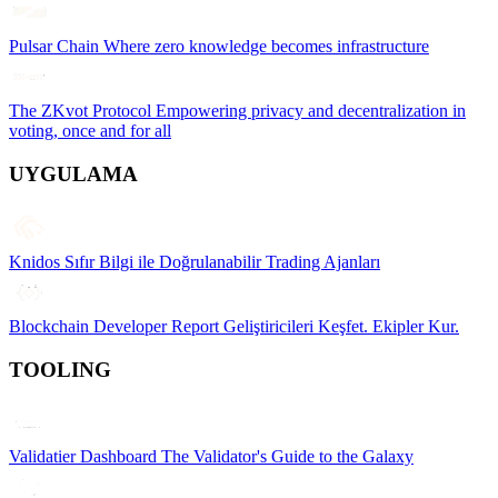
Pulsar Chain
Where zero knowledge becomes infrastructure
The ZKvot Protocol
Empowering privacy and decentralization in
voting, once and for all
UYGULAMA
Knidos
Sıfır Bilgi ile Doğrulanabilir Trading Ajanları
Blockchain Developer Report
Geliştiricileri Keşfet. Ekipler Kur.
TOOLING
Validatier Dashboard
The Validator's Guide to the Galaxy