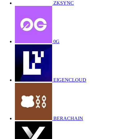
ZKSYNC
0G
EIGENCLOUD
BERACHAIN