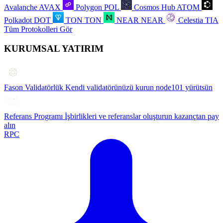
Avalanche
AVAX
Polygon
POL
Cosmos Hub
ATOM
Polkadot
DOT
TON
TON
NEAR
NEAR
Celestia
TIA
Tüm Protokolleri Gör
KURUMSAL YATIRIM
Fason Validatörlük
Kendi validatörünüzü kurun node101 yürütsün
Referans Programı
İşbirlikleri ve referanslar oluşturun kazançtan pay
alın
RPC