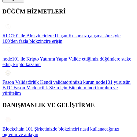
DÜĞÜM HİZMETLERİ
RPC101 ile Blokzincirlere Ulaşın
Kusursuz çalışma süresiyle
100'den fazla blokzincire erişin
node101 ile Kripto Yatırımı Yapın
Valide ettiğimiz düğümlere stake
edin, kripto kazanın
Fason Validatörlük
Kendi validatörünüzü kurun node101 yürütsün
BTC Fason Madencilik
Sizin için Bitcoin mineri kuralım ve
yürütelim
DANIŞMANLIK VE GELİŞTİRME
Blockchain 101
Şirketinizde blokzinciri nasıl kullanacağınızı
öğrenin ve anlayın