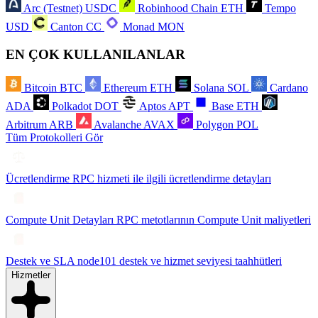
Arc (Testnet)
USDC
Robinhood Chain
ETH
Tempo
USD
Canton
CC
Monad
MON
EN ÇOK KULLANILANLAR
Bitcoin
BTC
Ethereum
ETH
Solana
SOL
Cardano
ADA
Polkadot
DOT
Aptos
APT
Base
ETH
Arbitrum
ARB
Avalanche
AVAX
Polygon
POL
Tüm Protokolleri Gör
Ücretlendirme
RPC hizmeti ile ilgili ücretlendirme detayları
Compute Unit Detayları
RPC metotlarının Compute Unit maliyetleri
Destek ve SLA
node101 destek ve hizmet seviyesi taahhütleri
Hizmetler