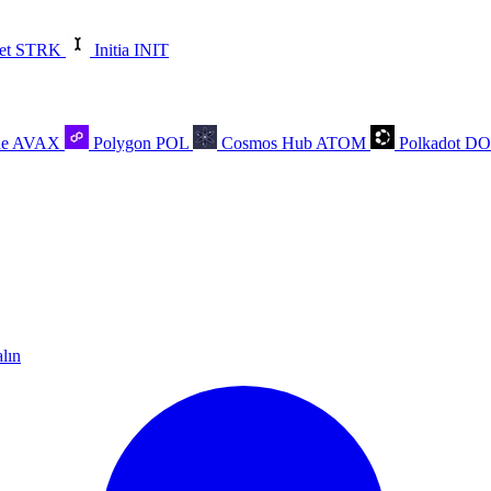
et
STRK
Initia
INIT
he
AVAX
Polygon
POL
Cosmos Hub
ATOM
Polkadot
D
alın