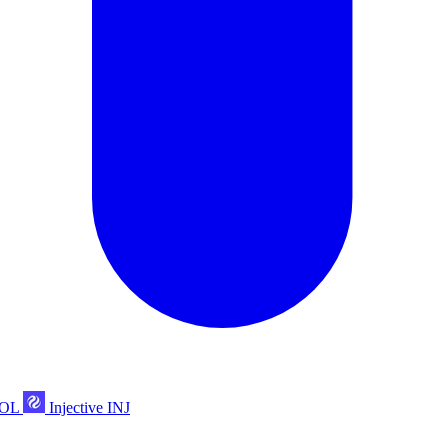
POL
Injective
INJ