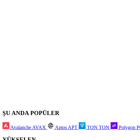
ŞU ANDA POPÜLER
Avalanche
AVAX
Aptos
APT
TON
TON
Polygon
YÜKSELEN