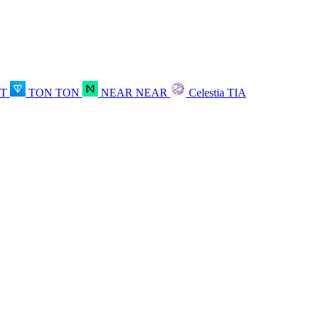
OT
TON
TON
NEAR
NEAR
Celestia
TIA