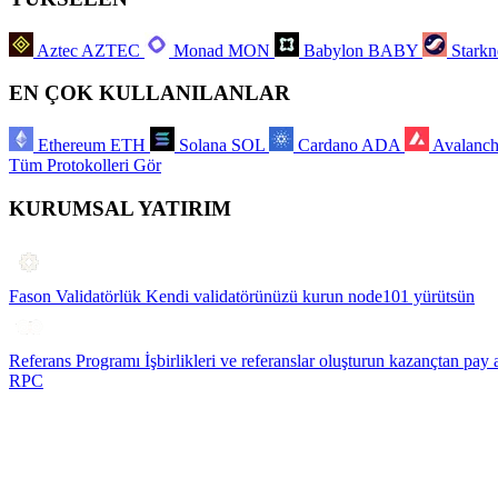
Aztec
AZTEC
Monad
MON
Babylon
BABY
Starkn
EN ÇOK KULLANILANLAR
Ethereum
ETH
Solana
SOL
Cardano
ADA
Avalanc
Tüm Protokolleri Gör
KURUMSAL YATIRIM
Fason Validatörlük
Kendi validatörünüzü kurun node101 yürütsün
Referans Programı
İşbirlikleri ve referanslar oluşturun kazançtan pay 
RPC