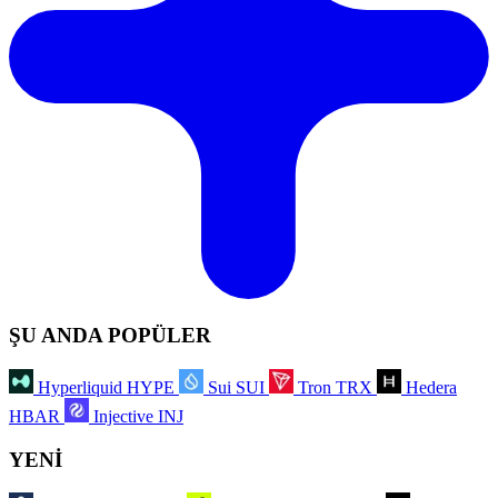
ŞU ANDA POPÜLER
Hyperliquid
HYPE
Sui
SUI
Tron
TRX
Hedera
HBAR
Injective
INJ
YENİ