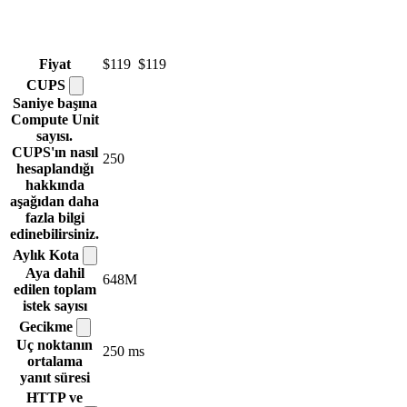
Fiyat
$119
$119
CUPS
Saniye başına
Compute Unit
sayısı.
CUPS'ın nasıl
250
hesaplandığı
hakkında
aşağıdan daha
fazla bilgi
edinebilirsiniz.
Aylık
Kota
Aya dahil
648M
edilen toplam
istek sayısı
Gecikme
Uç noktanın
250 ms
ortalama
yanıt süresi
HTTP ve