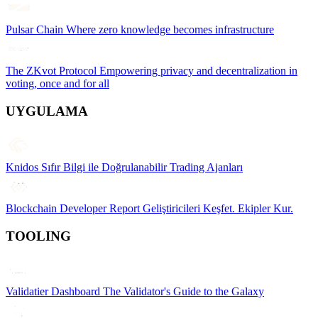
Pulsar Chain
Where zero knowledge becomes infrastructure
The ZKvot Protocol
Empowering privacy and decentralization in
voting, once and for all
UYGULAMA
Knidos
Sıfır Bilgi ile Doğrulanabilir Trading Ajanları
Blockchain Developer Report
Geliştiricileri Keşfet. Ekipler Kur.
TOOLING
Validatier Dashboard
The Validator's Guide to the Galaxy