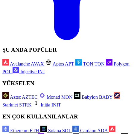
ŞU ANDA POPÜLER
Avalanche
AVAX
Aptos
APT
TON
TON
Polygon
POL
Injective
INJ
YÜKSELEN
Aztec
AZTEC
Monad
MON
Babylon
BABY
Starknet
STRK
Initia
INIT
EN ÇOK KULLANILANLAR
Ethereum
ETH
Solana
SOL
Cardano
ADA