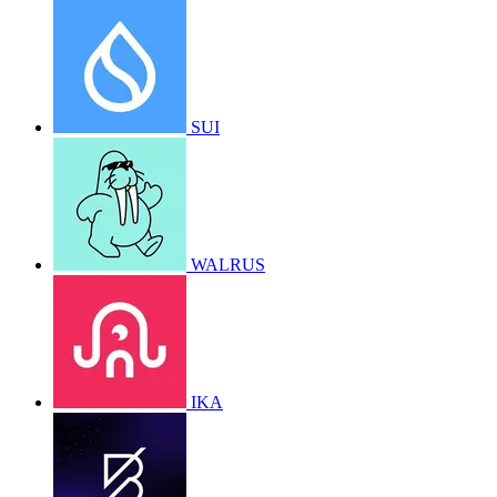
SUI
WALRUS
IKA