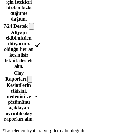
için istekleri
birden fazla
düğüme
dağıtın.
7/24
Destek
Altyapı
ekibimizden
ihtiyacınız
olduğu her an
kesintisiz
teknik destek
alın.
Olay
Raporları
Kesintilerin
etkisini,
-
nedenini ve
çözümünü
açıklayan
ayrıntılı olay
raporları alın.
*Listelenen fiyatlara vergiler dahil değildir.