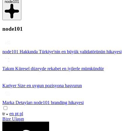
node101
node101
node101 Hakkında
Türkiye'nin en büyük validatörünün hikayesi
Takım
Küresel düzeyde rekabet en iyilerle mümkündür
Kariyer
Size en uygun pozisyona başvurun
Marka Detayları
node101 branding hikayesi
tr
en
pt
pl
Bize Ulaşın