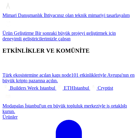
Mimari Danışmanlık
İhtiyacınız olan teknik mimariyi tasarlayalım
Ürün Geliştirme
Bir sonraki büyük projeyi geliştirmek için
deneyimli geliştiricilerimizle çalışın
ETKİNLİKLER VE KOMÜNİTE
Türk ekosistemine açılan kapı
node101 etkinlikleriyle Avrupa'nın en
büyük kripto pazarına açılın.
Builders Week Istanbul
ETHIstanbul
Cryptist
Modapalas
İstanbul'un en büyük topluluk merkeziyle iş ortaklığı
kurun.
Ürünler