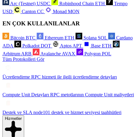
Arc (Testnet)
USDC
Robinhood Chain
ETH
Tempo
USD
Canton
CC
Monad
MON
EN ÇOK KULLANILANLAR
Bitcoin
BTC
Ethereum
ETH
Solana
SOL
Cardano
ADA
Polkadot
DOT
Aptos
APT
Base
ETH
Arbitrum
ARB
Avalanche
AVAX
Polygon
POL
Tüm Protokolleri Gör
Ücretlendirme
RPC hizmeti ile ilgili ücretlendirme detayları
Compute Unit Detayları
RPC metotlarının Compute Unit maliyetleri
Destek ve SLA
node101 destek ve hizmet seviyesi taahhütleri
Hizmetler