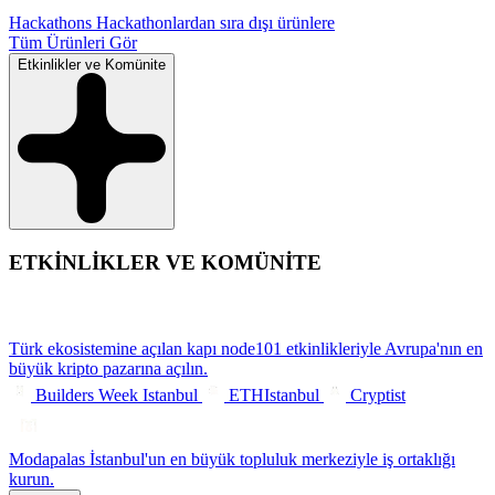
Hackathons
Hackathonlardan sıra dışı ürünlere
Tüm Ürünleri Gör
Etkinlikler ve Komünite
ETKİNLİKLER VE KOMÜNİTE
Türk ekosistemine açılan kapı
node101 etkinlikleriyle Avrupa'nın en
büyük kripto pazarına açılın.
Builders Week Istanbul
ETHIstanbul
Cryptist
Modapalas
İstanbul'un en büyük topluluk merkeziyle iş ortaklığı
kurun.