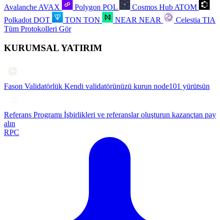
Avalanche
AVAX
Polygon
POL
Cosmos Hub
ATOM
Polkadot
DOT
TON
TON
NEAR
NEAR
Celestia
TIA
Tüm Protokolleri Gör
KURUMSAL YATIRIM
Fason Validatörlük
Kendi validatörünüzü kurun node101 yürütsün
Referans Programı
İşbirlikleri ve referanslar oluşturun kazançtan pay
alın
RPC