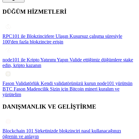
DÜĞÜM HİZMETLERİ
RPC101 ile Blokzincirlere Ulaşın
Kusursuz çalışma süresiyle
100'den fazla blokzincire erişin
node101 ile Kripto Yatırımı Yapın
Valide ettiğimiz düğümlere stake
edin, kripto kazanın
Fason Validatörlük
Kendi validatörünüzü kurun node101 yürütsün
BTC Fason Madencilik
Sizin için Bitcoin mineri kuralım ve
yürütelim
DANIŞMANLIK VE GELİŞTİRME
Blockchain 101
Şirketinizde blokzinciri nasıl kullanacağınızı
öğrenin ve anlayın