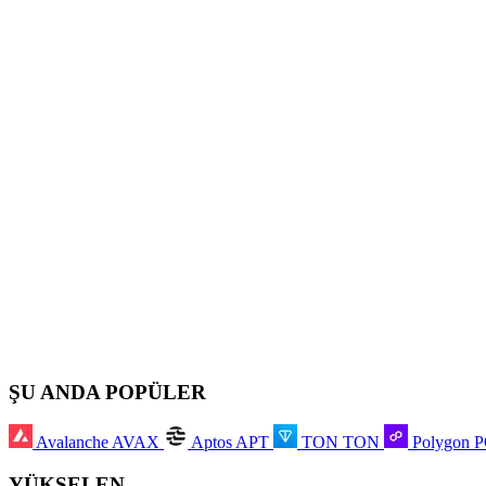
ŞU ANDA POPÜLER
Avalanche
AVAX
Aptos
APT
TON
TON
Polygon
YÜKSELEN