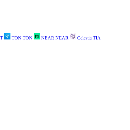
OT
TON
TON
NEAR
NEAR
Celestia
TIA