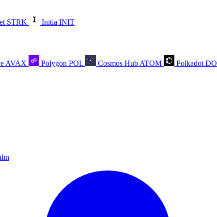
et
STRK
Initia
INIT
he
AVAX
Polygon
POL
Cosmos Hub
ATOM
Polkadot
D
alın