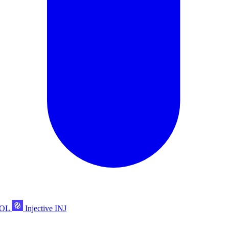
POL
Injective
INJ