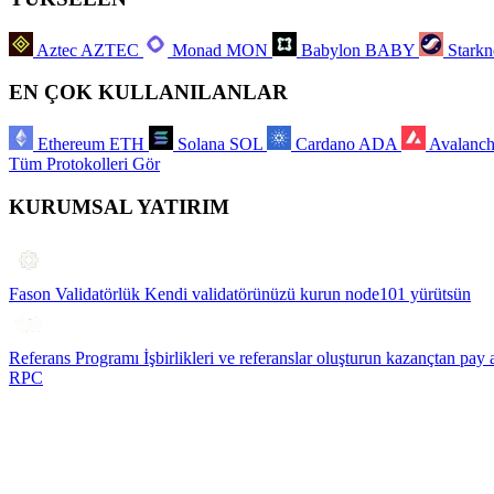
Aztec
AZTEC
Monad
MON
Babylon
BABY
Starkn
EN ÇOK KULLANILANLAR
Ethereum
ETH
Solana
SOL
Cardano
ADA
Avalanc
Tüm Protokolleri Gör
KURUMSAL YATIRIM
Fason Validatörlük
Kendi validatörünüzü kurun node101 yürütsün
Referans Programı
İşbirlikleri ve referanslar oluşturun kazançtan pay 
RPC