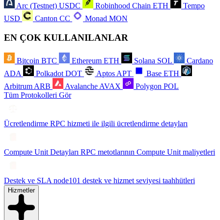
Arc (Testnet)
USDC
Robinhood Chain
ETH
Tempo
USD
Canton
CC
Monad
MON
EN ÇOK KULLANILANLAR
Bitcoin
BTC
Ethereum
ETH
Solana
SOL
Cardano
ADA
Polkadot
DOT
Aptos
APT
Base
ETH
Arbitrum
ARB
Avalanche
AVAX
Polygon
POL
Tüm Protokolleri Gör
Ücretlendirme
RPC hizmeti ile ilgili ücretlendirme detayları
Compute Unit Detayları
RPC metotlarının Compute Unit maliyetleri
Destek ve SLA
node101 destek ve hizmet seviyesi taahhütleri
Hizmetler