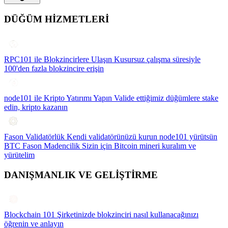
DÜĞÜM HİZMETLERİ
RPC101 ile Blokzincirlere Ulaşın
Kusursuz çalışma süresiyle
100'den fazla blokzincire erişin
node101 ile Kripto Yatırımı Yapın
Valide ettiğimiz düğümlere stake
edin, kripto kazanın
Fason Validatörlük
Kendi validatörünüzü kurun node101 yürütsün
BTC Fason Madencilik
Sizin için Bitcoin mineri kuralım ve
yürütelim
DANIŞMANLIK VE GELİŞTİRME
Blockchain 101
Şirketinizde blokzinciri nasıl kullanacağınızı
öğrenin ve anlayın