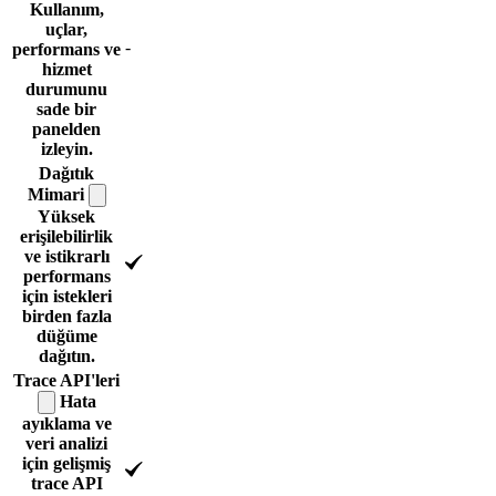
Kullanım,
uçlar,
-
performans ve
hizmet
durumunu
sade bir
panelden
izleyin.
Dağıtık
Mimari
Yüksek
erişilebilirlik
ve istikrarlı
performans
için istekleri
birden fazla
düğüme
dağıtın.
Trace
API'leri
Hata
ayıklama ve
veri analizi
için gelişmiş
trace API