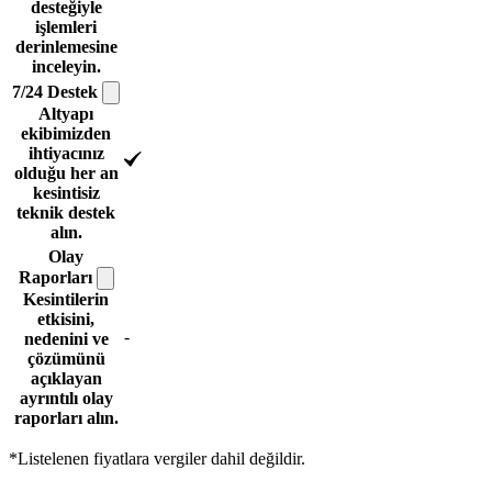
desteğiyle
işlemleri
derinlemesine
inceleyin.
7/24
Destek
Altyapı
ekibimizden
ihtiyacınız
olduğu her an
kesintisiz
teknik destek
alın.
Olay
Raporları
Kesintilerin
etkisini,
-
nedenini ve
çözümünü
açıklayan
ayrıntılı olay
raporları alın.
*Listelenen fiyatlara vergiler dahil değildir.