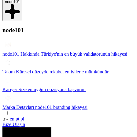
node101
node101
node101 Hakkında
Türkiye'nin en büyük validatörünün hikayesi
Takım
Küresel düzeyde rekabet en iyilerle mümkündür
Kariyer
Size en uygun pozisyona başvurun
Marka Detayları
node101 branding hikayesi
tr
en
pt
pl
Bize Ulaşın