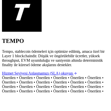
TEMPO
Tempo, stablecoin ödemeleri için optimize edilmiş, amaca özel bir
Layer 1 blockchaindir. Düşük ve öngörülebilir ücretler, yüksek
throughput, EVM uyumluluğu ve saniyenin altında deterministik
finality ile küresel ödeme akışlarını destekler.
Hizmet Seviyesi Anlaşmamızı (SLA) okuyun
Önerilen
•
Önerilen
•
Önerilen
•
Önerilen
•
Önerilen
•
Önerilen
•
Önerilen
•
Önerilen
•
Önerilen
•
Önerilen
•
Önerilen
•
Önerilen
•
Önerilen
•
Önerilen
•
Önerilen
•
Önerilen
•
Önerilen
•
Önerilen
•
Önerilen
•
Önerilen
•
Önerilen
•
Önerilen
•
Önerilen
•
Önerilen
•