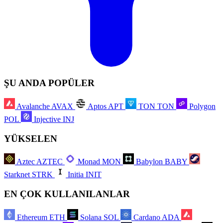
ŞU ANDA POPÜLER
Avalanche
AVAX
Aptos
APT
TON
TON
Polygon
POL
Injective
INJ
YÜKSELEN
Aztec
AZTEC
Monad
MON
Babylon
BABY
Starknet
STRK
Initia
INIT
EN ÇOK KULLANILANLAR
Ethereum
ETH
Solana
SOL
Cardano
ADA