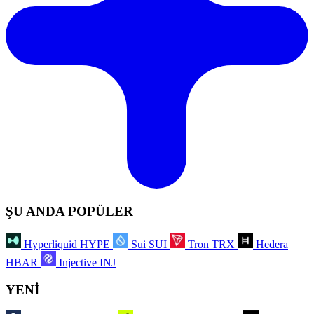
ŞU ANDA POPÜLER
Hyperliquid
HYPE
Sui
SUI
Tron
TRX
Hedera
HBAR
Injective
INJ
YENİ