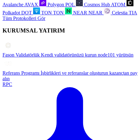
Avalanche
AVAX
Polygon
POL
Cosmos Hub
ATOM
Polkadot
DOT
TON
TON
NEAR
NEAR
Celestia
TIA
Tüm Protokolleri Gör
KURUMSAL YATIRIM
Fason Validatörlük
Kendi validatörünüzü kurun node101 yürütsün
Referans Programı
İşbirlikleri ve referanslar oluşturun kazançtan pay
alın
RPC