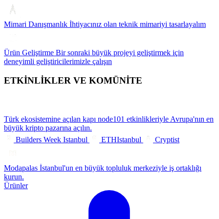
Mimari Danışmanlık
İhtiyacınız olan teknik mimariyi tasarlayalım
Ürün Geliştirme
Bir sonraki büyük projeyi geliştirmek için
deneyimli geliştiricilerimizle çalışın
ETKİNLİKLER VE KOMÜNİTE
Türk ekosistemine açılan kapı
node101 etkinlikleriyle Avrupa'nın en
büyük kripto pazarına açılın.
Builders Week Istanbul
ETHIstanbul
Cryptist
Modapalas
İstanbul'un en büyük topluluk merkeziyle iş ortaklığı
kurun.
Ürünler