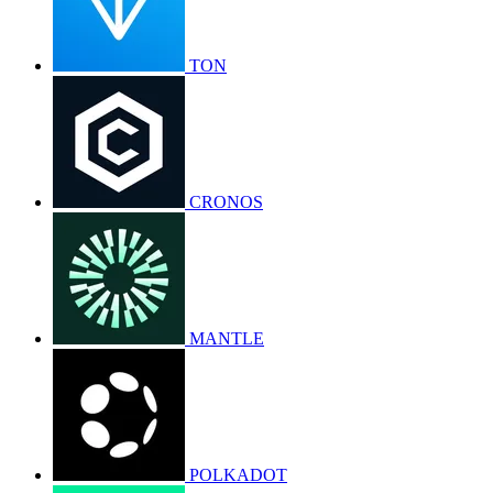
TON
CRONOS
MANTLE
POLKADOT