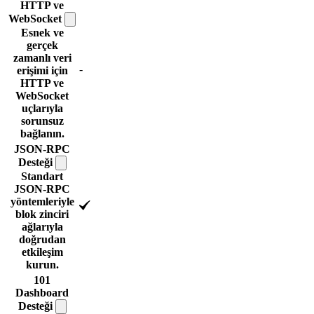
HTTP ve
WebSocket
Esnek ve
gerçek
zamanlı veri
-
erişimi için
HTTP ve
WebSocket
uçlarıyla
sorunsuz
bağlanın.
JSON-RPC
Desteği
Standart
JSON-RPC
yöntemleriyle
blok zinciri
ağlarıyla
doğrudan
etkileşim
kurun.
101
Dashboard
Desteği