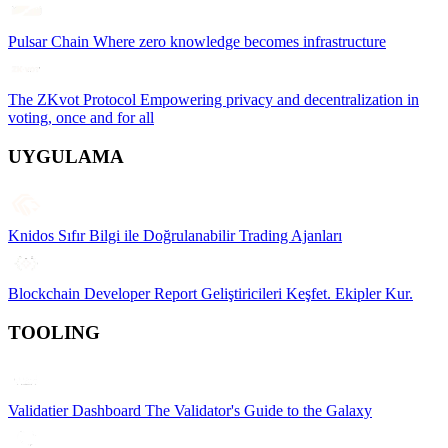
Pulsar Chain
Where zero knowledge becomes infrastructure
The ZKvot Protocol
Empowering privacy and decentralization in
voting, once and for all
UYGULAMA
Knidos
Sıfır Bilgi ile Doğrulanabilir Trading Ajanları
Blockchain Developer Report
Geliştiricileri Keşfet. Ekipler Kur.
TOOLING
Validatier Dashboard
The Validator's Guide to the Galaxy