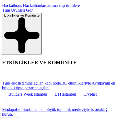
Hackathons
Hackathonlardan sıra dışı ürünlere
Tüm Ürünleri Gör
Etkinlikler ve Komünite
ETKİNLİKLER VE KOMÜNİTE
Türk ekosistemine açılan kapı
node101 etkinlikleriyle Avrupa'nın en
büyük kripto pazarına açılın.
Builders Week Istanbul
ETHIstanbul
Cryptist
Modapalas
İstanbul'un en büyük topluluk merkeziyle iş ortaklığı
kurun.