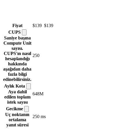
Fiyat
$139
$139
CUPS
Saniye başına
Compute Unit
sayısı.
CUPS'ın nasıl
250
hesaplandığı
hakkında
aşağıdan daha
fazla bilgi
edinebilirsiniz.
Aylık
Kota
Aya dahil
648M
edilen toplam
istek sayısı
Gecikme
Uç noktanın
250 ms
ortalama
yanıt süresi