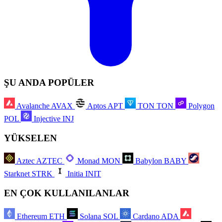
ŞU ANDA POPÜLER
Avalanche
AVAX
Aptos
APT
TON
TON
Polygon
POL
Injective
INJ
YÜKSELEN
Aztec
AZTEC
Monad
MON
Babylon
BABY
Starknet
STRK
Initia
INIT
EN ÇOK KULLANILANLAR
Ethereum
ETH
Solana
SOL
Cardano
ADA