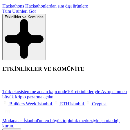
Hackathons
Hackathonlardan sıra dışı ürünlere
Tüm Ürünleri Gör
Etkinlikler ve Komünite
ETKİNLİKLER VE KOMÜNİTE
Türk ekosistemine açılan kapı
node101 etkinlikleriyle Avrupa'nın en
büyük kripto pazarına açılın.
Builders Week Istanbul
ETHIstanbul
Cryptist
Modapalas
İstanbul'un en büyük topluluk merkeziyle iş ortaklığı
kurun.