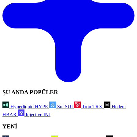
ŞU ANDA POPÜLER
Hyperliquid
HYPE
Sui
SUI
Tron
TRX
Hedera
HBAR
Injective
INJ
YENİ