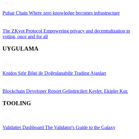
Pulsar Chain
Where zero knowledge becomes infrastructure
The ZKvot Protocol
Empowering privacy and decentralization in
voting, once and for all
UYGULAMA
Knidos
Sıfır Bilgi ile Doğrulanabilir Trading Ajanları
Blockchain Developer Report
Geliştiricileri Keşfet. Ekipler Kur.
TOOLING
Validatier Dashboard
The Validator's Guide to the Galaxy