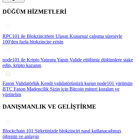
DÜĞÜM HİZMETLERİ
RPC101 ile Blokzincirlere Ulaşın
Kusursuz çalışma süresiyle
100'den fazla blokzincire erişin
node101 ile Kripto Yatırımı Yapın
Valide ettiğimiz düğümlere stake
edin, kripto kazanın
Fason Validatörlük
Kendi validatörünüzü kurun node101 yürütsün
BTC Fason Madencilik
Sizin için Bitcoin mineri kuralım ve
yürütelim
DANIŞMANLIK VE GELİŞTİRME
Blockchain 101
Şirketinizde blokzinciri nasıl kullanacağınızı
öğrenin ve anlayın