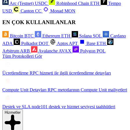
Arc (Testnet)
USDC
Robinhood Chain
ETH
Tempo
USD
Canton
CC
Monad
MON
EN ÇOK KULLANILANLAR
Bitcoin
BTC
Ethereum
ETH
Solana
SOL
Cardano
ADA
Polkadot
DOT
Aptos
APT
Base
ETH
Arbitrum
ARB
Avalanche
AVAX
Polygon
POL
Tüm Protokolleri Gör
Ücretlendirme
RPC hizmeti ile ilgili ücretlendirme detayları
Compute Unit Detayları
RPC metotlarının Compute Unit maliyetleri
Destek ve SLA
node101 destek ve hizmet seviyesi taahhütleri
Hizmetler