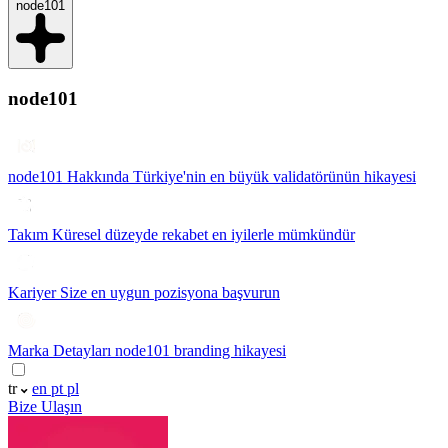
node101
node101
node101 Hakkında
Türkiye'nin en büyük validatörünün hikayesi
Takım
Küresel düzeyde rekabet en iyilerle mümkündür
Kariyer
Size en uygun pozisyona başvurun
Marka Detayları
node101 branding hikayesi
tr
en
pt
pl
Bize Ulaşın