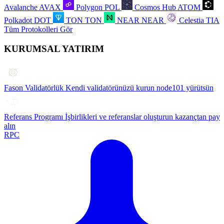
Avalanche
AVAX
Polygon
POL
Cosmos Hub
ATOM
Polkadot
DOT
TON
TON
NEAR
NEAR
Celestia
TIA
Tüm Protokolleri Gör
KURUMSAL YATIRIM
Fason Validatörlük
Kendi validatörünüzü kurun node101 yürütsün
Referans Programı
İşbirlikleri ve referanslar oluşturun kazançtan pay
alın
RPC