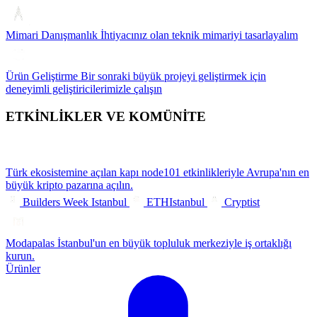
Mimari Danışmanlık
İhtiyacınız olan teknik mimariyi tasarlayalım
Ürün Geliştirme
Bir sonraki büyük projeyi geliştirmek için
deneyimli geliştiricilerimizle çalışın
ETKİNLİKLER VE KOMÜNİTE
Türk ekosistemine açılan kapı
node101 etkinlikleriyle Avrupa'nın en
büyük kripto pazarına açılın.
Builders Week Istanbul
ETHIstanbul
Cryptist
Modapalas
İstanbul'un en büyük topluluk merkeziyle iş ortaklığı
kurun.
Ürünler