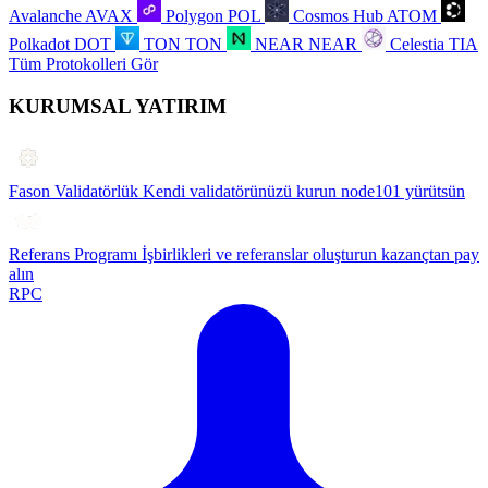
Avalanche
AVAX
Polygon
POL
Cosmos Hub
ATOM
Polkadot
DOT
TON
TON
NEAR
NEAR
Celestia
TIA
Tüm Protokolleri Gör
KURUMSAL YATIRIM
Fason Validatörlük
Kendi validatörünüzü kurun node101 yürütsün
Referans Programı
İşbirlikleri ve referanslar oluşturun kazançtan pay
alın
RPC