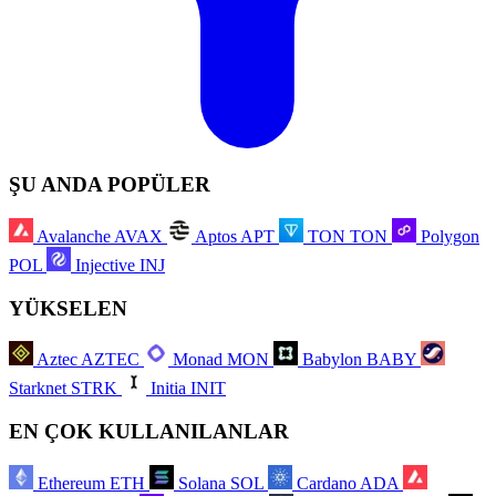
ŞU ANDA POPÜLER
Avalanche
AVAX
Aptos
APT
TON
TON
Polygon
POL
Injective
INJ
YÜKSELEN
Aztec
AZTEC
Monad
MON
Babylon
BABY
Starknet
STRK
Initia
INIT
EN ÇOK KULLANILANLAR
Ethereum
ETH
Solana
SOL
Cardano
ADA