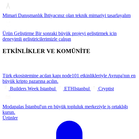
Mimari Danışmanlık
İhtiyacınız olan teknik mimariyi tasarlayalım
Ürün Geliştirme
Bir sonraki büyük projeyi geliştirmek için
deneyimli geliştiricilerimizle çalışın
ETKİNLİKLER VE KOMÜNİTE
Türk ekosistemine açılan kapı
node101 etkinlikleriyle Avrupa'nın en
büyük kripto pazarına açılın.
Builders Week Istanbul
ETHIstanbul
Cryptist
Modapalas
İstanbul'un en büyük topluluk merkeziyle iş ortaklığı
kurun.
Ürünler