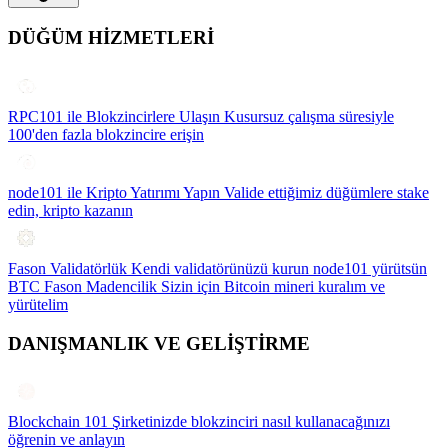
DÜĞÜM HİZMETLERİ
RPC101 ile Blokzincirlere Ulaşın
Kusursuz çalışma süresiyle
100'den fazla blokzincire erişin
node101 ile Kripto Yatırımı Yapın
Valide ettiğimiz düğümlere stake
edin, kripto kazanın
Fason Validatörlük
Kendi validatörünüzü kurun node101 yürütsün
BTC Fason Madencilik
Sizin için Bitcoin mineri kuralım ve
yürütelim
DANIŞMANLIK VE GELİŞTİRME
Blockchain 101
Şirketinizde blokzinciri nasıl kullanacağınızı
öğrenin ve anlayın