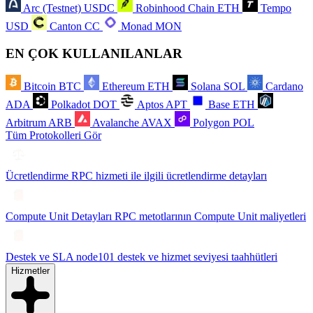
Arc (Testnet)
USDC
Robinhood Chain
ETH
Tempo
USD
Canton
CC
Monad
MON
EN ÇOK KULLANILANLAR
Bitcoin
BTC
Ethereum
ETH
Solana
SOL
Cardano
ADA
Polkadot
DOT
Aptos
APT
Base
ETH
Arbitrum
ARB
Avalanche
AVAX
Polygon
POL
Tüm Protokolleri Gör
Ücretlendirme
RPC hizmeti ile ilgili ücretlendirme detayları
Compute Unit Detayları
RPC metotlarının Compute Unit maliyetleri
Destek ve SLA
node101 destek ve hizmet seviyesi taahhütleri
Hizmetler