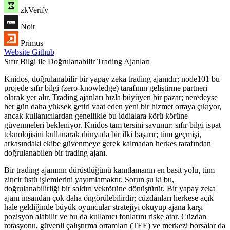
zkVerify
Noir
Primus
Website
Github
Sıfır Bilgi ile Doğrulanabilir Trading Ajanları
Knidos, doğrulanabilir bir yapay zeka trading ajanıdır; node101 bu
projede sıfır bilgi (zero-knowledge) tarafının geliştirme partneri
olarak yer alır. Trading ajanları hızla büyüyen bir pazar; neredeyse
her gün daha yüksek getiri vaat eden yeni bir hizmet ortaya çıkıyor,
ancak kullanıcılardan genellikle bu iddialara körü körüne
güvenmeleri bekleniyor. Knidos tam tersini savunur: sıfır bilgi ispat
teknolojisini kullanarak dünyada bir ilki başarır; tüm geçmişi,
arkasındaki ekibe güvenmeye gerek kalmadan herkes tarafından
doğrulanabilen bir trading ajanı.
Bir trading ajanının dürüstlüğünü kanıtlamanın en basit yolu, tüm
zincir üstü işlemlerini yayımlamaktır. Sorun şu ki bu,
doğrulanabilirliği bir saldırı vektörüne dönüştürür. Bir yapay zeka
ajanı insandan çok daha öngörülebilirdir; cüzdanları herkese açık
hale geldiğinde büyük oyuncular stratejiyi okuyup ajana karşı
pozisyon alabilir ve bu da kullanıcı fonlarını riske atar. Cüzdan
rotasyonu, güvenli çalıştırma ortamları (TEE) ve merkezi borsalar da