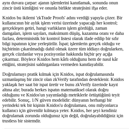
aynı duvara çarpar: ajanın işlemlerini kanıtlamak, sonunda onun
zincir üstü kimliğini ve onunla birlikte stratejisini ifşa eder.
Knidos bu ikilemi 'zkTrade Proofs' adını verdiği yapıyla çözer. Bir
kullanıcının bir aylık işlem verisi üzerinde yapacağı her kontrol;
gerçekleşen getiri, hangi varlıkların işlem gördüğü, zaman
damgaları, işlem sayıları, maksimum düşüş, kazanma oranı ve daha
fazlası, deterministik bir kontrol listesi olarak ifade edilip bir sıfır
bilgi ispatının içine yerleştirilir. İspat; işlemlerin gerçek olduğu ve
hiçbirinin çıkarılmadığı dahil olmak üzere tüm iddiayı doğrularken,
gerçek cüzdanlar veya pozisyonlar hakkında hiçbir şey açığa
çıkarmaz. Böylece Knidos hem kârlı olduğunu hem de nasıl kâr
ettiğini, stratejisini saldırganlara vermeden kanıtlayabilir.
Doğrulamayı pratik kılmak için Knidos, ispat doğrulamasında
uzmanlaşmış bir zincir olan zkVerify tarafından desteklenir. Knidos
yaklaşık her saat bir ispat üretir ve bunu zkVerify üzerinde kayıt
altına alır; burada herkes ispatın matematiksel olarak doğru
olduğunu ve Knidos'un yayımladığı metriklerle örtüştüğünü teyit
edebilir. Sonuç, 1/N güven modelidir: dünyanın herhangi bir
yerindeki tek bir kişinin Knidos'u doğrulaması, onu milyonlarca
kullanıcı için güvenilir kılmaya yeter. Knidos, her şeyi kendiniz
doğrulamak zorunda olduğunuz için değil, doğrulayabildiğiniz için
trustless bir sistemdir.