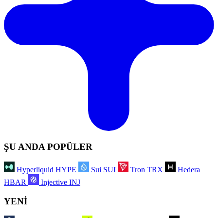
ŞU ANDA POPÜLER
Hyperliquid
HYPE
Sui
SUI
Tron
TRX
Hedera
HBAR
Injective
INJ
YENİ