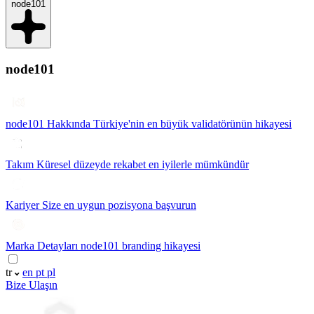
node101
node101
node101 Hakkında
Türkiye'nin en büyük validatörünün hikayesi
Takım
Küresel düzeyde rekabet en iyilerle mümkündür
Kariyer
Size en uygun pozisyona başvurun
Marka Detayları
node101 branding hikayesi
tr
en
pt
pl
Bize Ulaşın