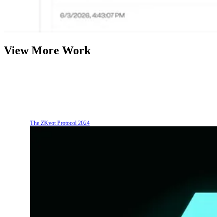
View More Work
The ZKvot Protocol
2024