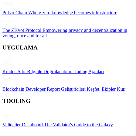
Pulsar Chain
Where zero knowledge becomes infrastructure
The ZKvot Protocol
Empowering privacy and decentralization in
voting, once and for all
UYGULAMA
Knidos
Sıfır Bilgi ile Doğrulanabilir Trading Ajanları
Blockchain Developer Report
Geliştiricileri Keşfet. Ekipler Kur.
TOOLING
Validatier Dashboard
The Validator's Guide to the Galaxy