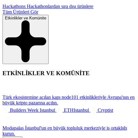
Hackathons
Hackathonlardan sıra dışı ürünlere
Tüm Ürünleri Gör
Etkinlikler ve Komünite
ETKİNLİKLER VE KOMÜNİTE
Türk ekosistemine açılan kapı
node101 etkinlikleriyle Avrupa'nın en
büyük kripto pazarına açılın.
Builders Week Istanbul
ETHIstanbul
Cryptist
Modapalas
İstanbul'un en büyük topluluk merkeziyle iş ortaklığı
kurun.