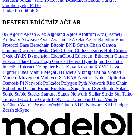
Cumhuriyeti, 34330
LinkedIn
Github
X
DESTEKLEDİĞİMİZ AĞLAR
0G
Agoric
Akash
Aleo
Algorand
Aptos
Arbitrum
Arc (Testnet)
Archway
Arweave
Avail
Avalanche
Axelar
Aztec
Babylon
Band
Protocol
Base
Berachain
Bitcoin
BNB Smart Chain
Canton
Cardano
Casper
Celestia
Celo
Cheqd
Chiliz
Cosmos Hub
Cronos
Cysic
dYdX
Dymension
EigenCloud
Ethereum
Ethereum Classic
Filecoin
Flare
Flow
Fogo
Gnosis
Hedera
Hyperliquid
Ika
Initia
Injective
Internet Computer
Kaia
Kava
Kusama
KYVE
Lava
Lighter
Linea
Mantle
MegaETH
Metis
Midnight
Mina
Monad
Monero
Movement
MultiversX
NEAR
Neutron
Nolus
Optimism
Osmosis
Pi Network
Polkadot
Polygon
Pyth Network
Rise Chain
Robinhood Chain
Ronin
Rootstock
Saga
Scroll
Sei
Shentu
Solana
Sonic
Stable
Stacks
Starknet
Status Network
Stellar
Stride
Sui
Taiko
Tempo
Tezos
The Graph
TON
Tron
Unichain
Union
Vaulta
VeChain
Walrus
Waves
World Chain
XDC Network
XRP Ledger
Zcash
zkSync