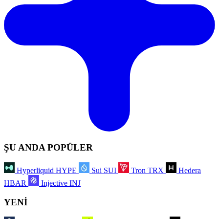
ŞU ANDA POPÜLER
Hyperliquid
HYPE
Sui
SUI
Tron
TRX
Hedera
HBAR
Injective
INJ
YENİ