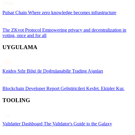
Pulsar Chain
Where zero knowledge becomes infrastructure
The ZKvot Protocol
Empowering privacy and decentralization in
voting, once and for all
UYGULAMA
Knidos
Sıfır Bilgi ile Doğrulanabilir Trading Ajanları
Blockchain Developer Report
Geliştiricileri Keşfet. Ekipler Kur.
TOOLING
Validatier Dashboard
The Validator's Guide to the Galaxy