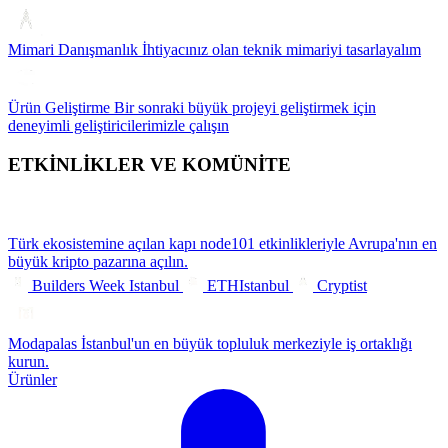
Mimari Danışmanlık
İhtiyacınız olan teknik mimariyi tasarlayalım
Ürün Geliştirme
Bir sonraki büyük projeyi geliştirmek için
deneyimli geliştiricilerimizle çalışın
ETKİNLİKLER VE KOMÜNİTE
Türk ekosistemine açılan kapı
node101 etkinlikleriyle Avrupa'nın en
büyük kripto pazarına açılın.
Builders Week Istanbul
ETHIstanbul
Cryptist
Modapalas
İstanbul'un en büyük topluluk merkeziyle iş ortaklığı
kurun.
Ürünler