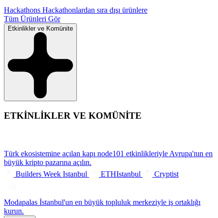
Hackathons
Hackathonlardan sıra dışı ürünlere
Tüm Ürünleri Gör
Etkinlikler ve Komünite
ETKİNLİKLER VE KOMÜNİTE
Türk ekosistemine açılan kapı
node101 etkinlikleriyle Avrupa'nın en
büyük kripto pazarına açılın.
Builders Week Istanbul
ETHIstanbul
Cryptist
Modapalas
İstanbul'un en büyük topluluk merkeziyle iş ortaklığı
kurun.