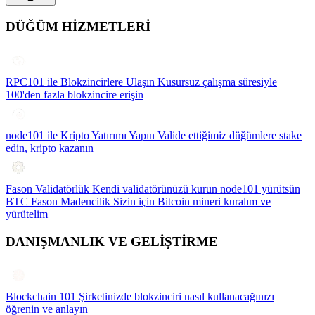
DÜĞÜM HİZMETLERİ
RPC101 ile Blokzincirlere Ulaşın
Kusursuz çalışma süresiyle
100'den fazla blokzincire erişin
node101 ile Kripto Yatırımı Yapın
Valide ettiğimiz düğümlere stake
edin, kripto kazanın
Fason Validatörlük
Kendi validatörünüzü kurun node101 yürütsün
BTC Fason Madencilik
Sizin için Bitcoin mineri kuralım ve
yürütelim
DANIŞMANLIK VE GELİŞTİRME
Blockchain 101
Şirketinizde blokzinciri nasıl kullanacağınızı
öğrenin ve anlayın