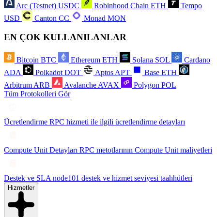
Arc (Testnet)
USDC
Robinhood Chain
ETH
Tempo
USD
Canton
CC
Monad
MON
EN ÇOK KULLANILANLAR
Bitcoin
BTC
Ethereum
ETH
Solana
SOL
Cardano
ADA
Polkadot
DOT
Aptos
APT
Base
ETH
Arbitrum
ARB
Avalanche
AVAX
Polygon
POL
Tüm Protokolleri Gör
Ücretlendirme
RPC hizmeti ile ilgili ücretlendirme detayları
Compute Unit Detayları
RPC metotlarının Compute Unit maliyetleri
Destek ve SLA
node101 destek ve hizmet seviyesi taahhütleri
Hizmetler