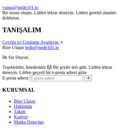
yunus@node101.io
Bir sorun oluştu. Lütfen tekrar deneyin.
Lütfen gerekli alanları
doldurun.
TANIŞALIM
Çevrim içi Görüşme Ayarlayın
Bize Ulaşın
hello@node101.io
İlk Siz Duyun
Teşekkürler, listedesiniz 🙌
Bir şeyler ters gitti. Lütfen tekrar
deneyin.
Lütfen geçerli bir e-posta adresi girin
E-posta adresi
KURUMSAL
Bize Ulaşın
Hakkında
Takım
Kariyer
Marka Detayları