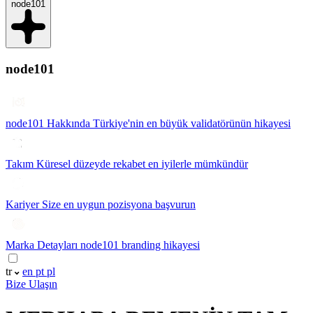
node101
node101
node101 Hakkında
Türkiye'nin en büyük validatörünün hikayesi
Takım
Küresel düzeyde rekabet en iyilerle mümkündür
Kariyer
Size en uygun pozisyona başvurun
Marka Detayları
node101 branding hikayesi
tr
en
pt
pl
Bize Ulaşın