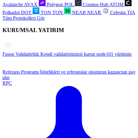
Avalanche
AVAX
Polygon
POL
Cosmos Hub
ATOM
Polkadot
DOT
TON
TON
NEAR
NEAR
Celestia
TIA
Tüm Protokolleri Gör
KURUMSAL YATIRIM
Fason Validatörlük
Kendi validatörünüzü kurun node101 yürütsün
Referans Programı
İşbirlikleri ve referanslar oluşturun kazançtan pay
alın
RPC