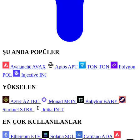
ŞU ANDA POPÜLER
Avalanche
AVAX
Aptos
APT
TON
TON
Polygon
POL
Injective
INJ
YÜKSELEN
Aztec
AZTEC
Monad
MON
Babylon
BABY
Starknet
STRK
Initia
INIT
EN ÇOK KULLANILANLAR
Ethereum
ETH
Solana
SOL
Cardano
ADA