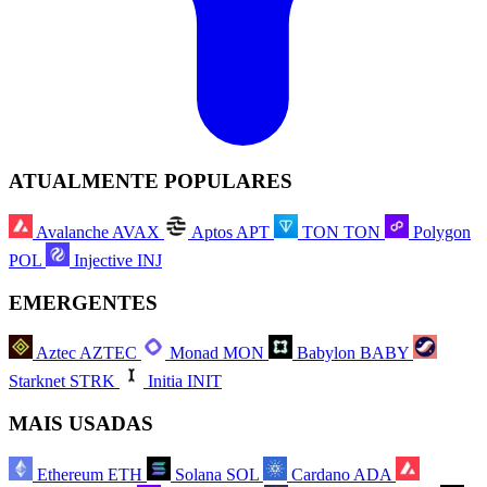
ATUALMENTE POPULARES
Avalanche
AVAX
Aptos
APT
TON
TON
Polygon
POL
Injective
INJ
EMERGENTES
Aztec
AZTEC
Monad
MON
Babylon
BABY
Starknet
STRK
Initia
INIT
MAIS USADAS
Ethereum
ETH
Solana
SOL
Cardano
ADA