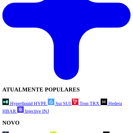
ATUALMENTE POPULARES
Hyperliquid
HYPE
Sui
SUI
Tron
TRX
Hedera
HBAR
Injective
INJ
NOVO