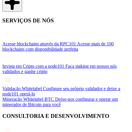
SERVIÇOS DE NÓS
Acesse blockchains através da RPC101
Acesse mais de 100
blockchains com disponibilidade perfeita
Invista em Cripto com a node101
Faça staking em nossos nós
validados e ganhe cripto
Validação Whitelabel
Configure seu próprio validador e deixe a
node101 operá-lo
Mineração Whitelabel BTC
Deixe-nos configurar e operar um
minerador de Bitcoin para você
CONSULTORIA E DESENVOLVIMENTO