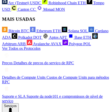
Arc (Testnet)
USDC
Robinhood Chain
ETH
Tempo
USD
Canton
CC
Monad
MON
MAIS USADAS
Bitcoin
BTC
Ethereum
ETH
Solana
SOL
Cardano
ADA
Polkadot
DOT
Aptos
APT
Base
ETH
Arbitrum
ARB
Avalanche
AVAX
Polygon
POL
Ver Todos os Protocolos
Preços
Detalhes de preços do serviço de RPC
Detalhes de Compute Units
Custos de Compute Units para métodos
RPC
Suporte e SLA
Suporte da node101 e compromissos de nível de
serviço
Serviços