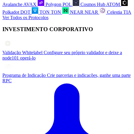
Avalanche
AVAX
Polygon
POL
Cosmos Hub
ATOM
Polkadot
DOT
TON
TON
NEAR
NEAR
Celestia
TIA
Ver Todos os Protocolos
INVESTIMENTO CORPORATIVO
Validação Whitelabel
Configure seu próprio validador e deixe a
node101 operá-lo
Programa de Indicação
Crie parcerias e indicações, ganhe uma parte
RPC