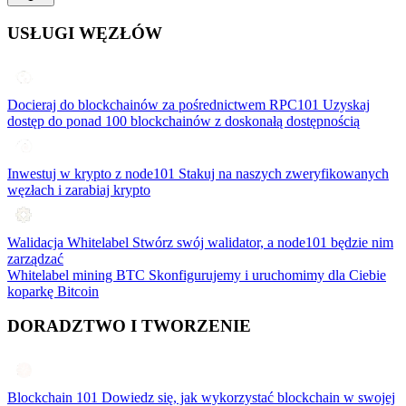
USŁUGI WĘZŁÓW
Docieraj do blockchainów za pośrednictwem RPC101
Uzyskaj
dostęp do ponad 100 blockchainów z doskonałą dostępnością
Inwestuj w krypto z node101
Stakuj na naszych zweryfikowanych
węzłach i zarabiaj krypto
Walidacja Whitelabel
Stwórz swój walidator, a node101 będzie nim
zarządzać
Whitelabel mining BTC
Skonfigurujemy i uruchomimy dla Ciebie
koparkę Bitcoin
DORADZTWO I TWORZENIE
Blockchain 101
Dowiedz się, jak wykorzystać blockchain w swojej