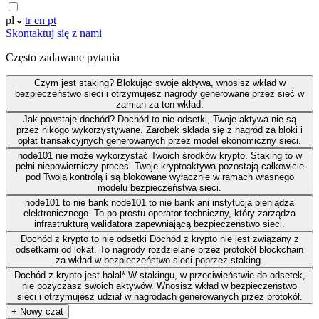
pl
tr
en
pt
Skontaktuj się z nami
Często zadawane pytania
Czym jest staking?
Blokując swoje aktywa, wnosisz wkład w
bezpieczeństwo sieci i otrzymujesz nagrody generowane przez sieć w
zamian za ten wkład.
Jak powstaje dochód?
Dochód to nie odsetki, Twoje aktywa nie są
przez nikogo wykorzystywane. Zarobek składa się z nagród za bloki i
opłat transakcyjnych generowanych przez model ekonomiczny sieci.
node101 nie może wykorzystać Twoich środków krypto.
Staking to w
pełni niepowierniczy proces. Twoje kryptoaktywa pozostają całkowicie
pod Twoją kontrolą i są blokowane wyłącznie w ramach własnego
modelu bezpieczeństwa sieci.
node101 to nie bank
node101 to nie bank ani instytucja pieniądza
elektronicznego. To po prostu operator techniczny, który zarządza
infrastrukturą walidatora zapewniającą bezpieczeństwo sieci.
Dochód z krypto to nie odsetki
Dochód z krypto nie jest związany z
odsetkami od lokat. To nagrody rozdzielane przez protokół blockchain
za wkład w bezpieczeństwo sieci poprzez staking.
Dochód z krypto jest halal*
W stakingu, w przeciwieństwie do odsetek,
nie pożyczasz swoich aktywów. Wnosisz wkład w bezpieczeństwo
sieci i otrzymujesz udział w nagrodach generowanych przez protokół.
+ Nowy czat