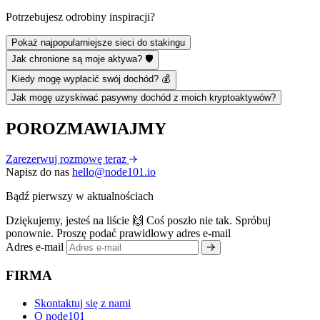
Potrzebujesz odrobiny inspiracji?
Pokaż najpopularniejsze sieci do stakingu
Jak chronione są moje aktywa? 🛡️
Kiedy mogę wypłacić swój dochód? 💰
Jak mogę uzyskiwać pasywny dochód z moich kryptoaktywów?
POROZMAWIAJMY
Zarezerwuj rozmowę teraz
Napisz do nas
hello@node101.io
Bądź pierwszy w aktualnościach
Dziękujemy, jesteś na liście 🙌
Coś poszło nie tak. Spróbuj
ponownie.
Proszę podać prawidłowy adres e-mail
Adres e-mail
FIRMA
Skontaktuj się z nami
O node101