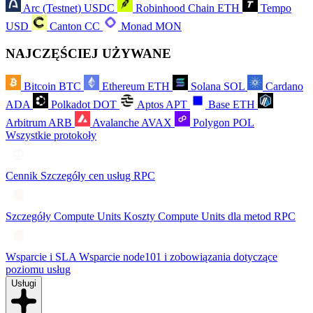
Arc (Testnet)
USDC
Robinhood Chain
ETH
Tempo
USD
Canton
CC
Monad
MON
NAJCZĘŚCIEJ UŻYWANE
Bitcoin
BTC
Ethereum
ETH
Solana
SOL
Cardano
ADA
Polkadot
DOT
Aptos
APT
Base
ETH
Arbitrum
ARB
Avalanche
AVAX
Polygon
POL
Wszystkie protokoły
Cennik
Szczegóły cen usług RPC
Szczegóły Compute Units
Koszty Compute Units dla metod RPC
Wsparcie i SLA
Wsparcie node101 i zobowiązania dotyczące
poziomu usług
Usługi