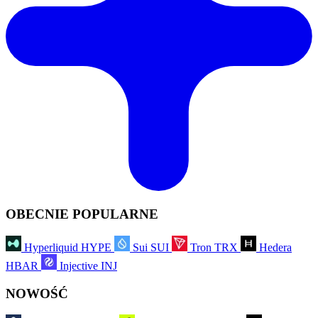
OBECNIE POPULARNE
Hyperliquid
HYPE
Sui
SUI
Tron
TRX
Hedera
HBAR
Injective
INJ
NOWOŚĆ