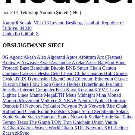
node101 Teknoloji Anonim Şirketi (INC)
Karanfil Sokak, Villa 13 Levent, Beşiktaş, Istanbul, Republic of
Turkiye, 34330
LinkedIn
Github
X
OBSŁUGIWANE SIECI
0G
Agoric
Akash
Aleo
Algorand
Aptos
Arbitrum
Arc (Testnet)
Archway
Arweave
Avail
Avalanche
Axelar
Aztec
Babylon
Band
Protocol
Base
Berachain
Bitcoin
BNB Smart Chain
Canton
Cardano
Casper
Celestia
Celo
Cheqd
Chiliz
Cosmos Hub
Cronos
Cysic
dYdX
Dymension
EigenCloud
Ethereum
Ethereum Classic
Filecoin
Flare
Flow
Fogo
Gnosis
Hedera
Hyperliquid
Ika
Initia
Injective
Internet Computer
Kaia
Kava
Kusama
KYVE
Lava
Lighter
Linea
Mantle
MegaETH
Metis
Midnight
Mina
Monad
Monero
Movement
MultiversX
NEAR
Neutron
Nolus
Optimism
Osmosis
Pi Network
Polkadot
Polygon
Pyth Network
Rise Chain
Robinhood Chain
Ronin
Rootstock
Saga
Scroll
Sei
Shentu
Solana
Sonic
Stable
Stacks
Starknet
Status Network
Stellar
Stride
Sui
Taiko
Tempo
Tezos
The Graph
TON
Tron
Unichain
Union
Vaulta
VeChain
Walrus
Waves
World Chain
XDC Network
XRP Ledger
Zcash
zkSync