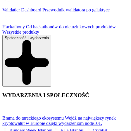
Validatier Dashboard
Przewodnik walidatora po galaktyce
Hackathony
Od hackathonów do nietuzinkowych produktów
Wszystkie produkty
Społeczność i wydarzenia
WYDARZENIA I SPOŁECZNOŚĆ
Brama do tureckiego ekosystemu
Wejdź na największy rynek
kryptowalut w Europie dzięki wydarzeniom node101.
Builders Week Istanbul
ETHIstanbul
Cryptist