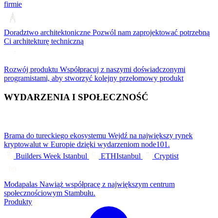
firmie
Doradztwo architektoniczne
Pozwól nam zaprojektować potrzebną
Ci architekturę techniczną
Rozwój produktu
Współpracuj z naszymi doświadczonymi
programistami, aby stworzyć kolejny przełomowy produkt
WYDARZENIA I SPOŁECZNOŚĆ
Brama do tureckiego ekosystemu
Wejdź na największy rynek
kryptowalut w Europie dzięki wydarzeniom node101.
Builders Week Istanbul
ETHIstanbul
Cryptist
Modapalas
Nawiąż współpracę z największym centrum
społecznościowym Stambułu.
Produkty