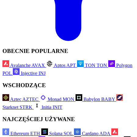
OBECNIE POPULARNE
Avalanche
AVAX
Aptos
APT
TON
TON
Polygon
POL
Injective
INJ
WSCHODZĄCE
Aztec
AZTEC
Monad
MON
Babylon
BABY
Starknet
STRK
Initia
INIT
NAJCZĘŚCIEJ UŻYWANE
Ethereum
ETH
Solana
SOL
Cardano
ADA