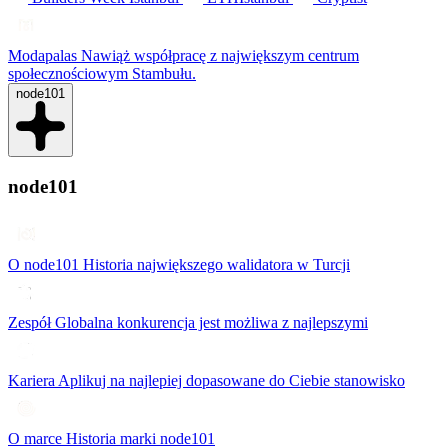
Modapalas
Nawiąż współpracę z największym centrum
społecznościowym Stambułu.
node101
node101
O node101
Historia największego walidatora w Turcji
Zespół
Globalna konkurencja jest możliwa z najlepszymi
Kariera
Aplikuj na najlepiej dopasowane do Ciebie stanowisko
O marce
Historia marki node101