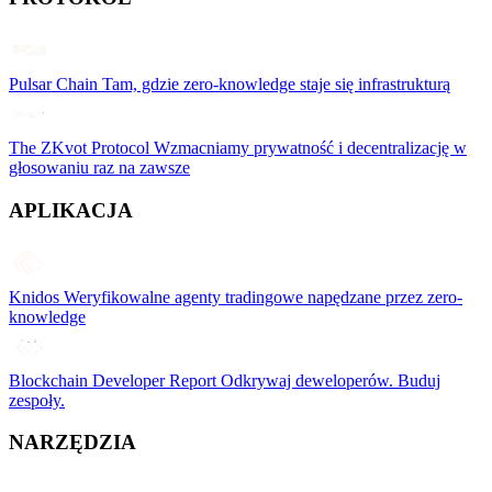
Pulsar Chain
Tam, gdzie zero-knowledge staje się infrastrukturą
The ZKvot Protocol
Wzmacniamy prywatność i decentralizację w
głosowaniu raz na zawsze
APLIKACJA
Knidos
Weryfikowalne agenty tradingowe napędzane przez zero-
knowledge
Blockchain Developer Report
Odkrywaj deweloperów. Buduj
zespoły.
NARZĘDZIA