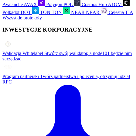
Avalanche
AVAX
Polygon
POL
Cosmos Hub
ATOM
Polkadot
DOT
TON
TON
NEAR
NEAR
Celestia
TIA
Wszystkie protokoły
INWESTYCJE KORPORACYJNE
Walidacja Whitelabel
Stwórz swój walidator, a node101 będzie nim
zarządzać
Program partnerski
Twórz partnerstwa i polecenia, otrzymuj udział
RPC